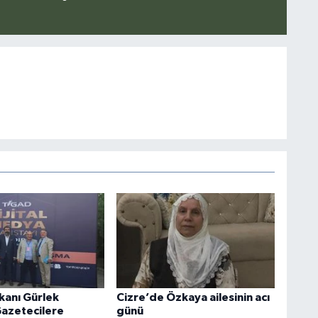
kanı Gürlek
Cizre’de Özkaya ailesinin acı
Gazetecilere
günü