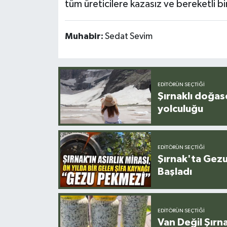
tüm üreticilere kazasız ve bereketli bi
Muhabir:
Sedat Sevim
EDITÖRÜN SEÇTIĞI
Şırnaklı doğas
yolculuğu
EDITÖRÜN SEÇTIĞI
Şırnak'ta Gez
Başladı
EDITÖRÜN SEÇTIĞI
Van Değil Şırna