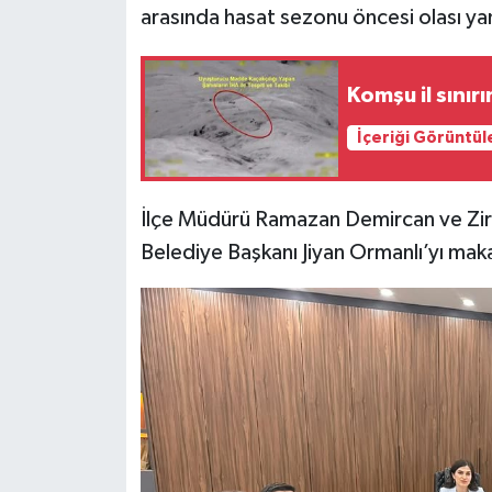
arasında hasat sezonu öncesi olası yang
Komşu il sınır
İçeriği Görüntül
İlçe Müdürü Ramazan Demircan ve Zir
Belediye Başkanı Jiyan Ormanlı’yı mak