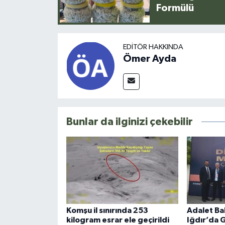
Formülü
EDITÖR HAKKINDA
Ömer Ayda
Bunlar da ilginizi çekebilir
Komşu il sınırında 253
Adalet Ba
kilogram esrar ele geçirildi
Iğdır’da 