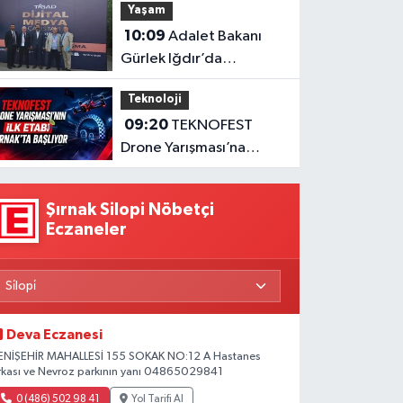
Yaşam
açıldı
10:09
Adalet Bakanı
Gürlek Iğdır’da
Gazetecilere Seslendi
Teknoloji
09:20
TEKNOFEST
Drone Yarışması’na
Ücretsiz Ulaşım Desteği
Şırnak Silopi Nöbetçi
Eczaneler
Deva Eczanesi
ENİŞEHİR MAHALLESİ 155 SOKAK NO:12 A Hastanes
rkası ve Nevroz parkının yanı 04865029841
0 (486) 502 98 41
Yol Tarifi Al