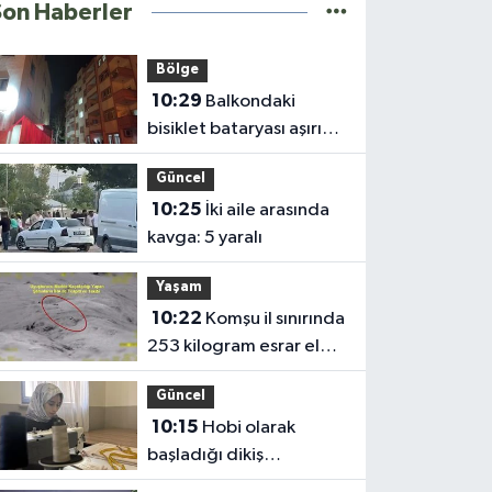
Son Haberler
Bölge
10:29
Balkondaki
bisiklet bataryası aşırı
ısınınca patladı
Güncel
10:25
İki aile arasında
kavga: 5 yaralı
Yaşam
10:22
Komşu il sınırında
253 kilogram esrar ele
geçirildi
Güncel
10:15
Hobi olarak
başladığı dikiş
serüveninde yurt dışına