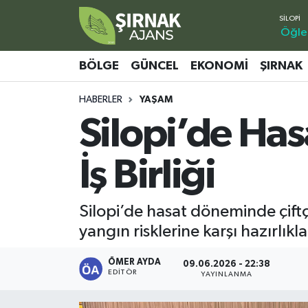
Öğle
Bölge
Şırnak Nöbetçi Eczaneler
BÖLGE
GÜNCEL
EKONOMI
ŞIRNAK
Güncel
Şırnak Hava Durumu
HABERLER
YAŞAM
Silopi’de Has
Ekonomi
Şirnak Namaz Vakitleri
Şırnak
Şırnak Trafik Yoğunluk Haritası
İş Birliği
Yaşam
Süper Lig Puan Durumu ve Fikstür
Silopi’de hasat döneminde çiftç
Sağlık
Tüm Manşetler
yangın risklerine karşı hazırlıkl
Eğitim
Son Dakika Haberleri
ÖMER AYDA
09.06.2026 - 22:38
EDITÖR
YAYINLANMA
Kültür - Sanat
Haber Arşivi