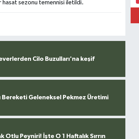
r hasat sezonu temennisi iletildi.
everlerden Cilo Buzulları'na keşif
u Bereketi Geleneksel Pekmez Üretimi
k Otlu Peyniri! İşte O 1 Haftalık Sırrın