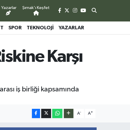
Yazarlar
Şırnak'ı Keşfet
ET
SPOR
TEKNOLOJI
YAZARLAR
iskine Karşı
rası iş birliği kapsamında
-
+
A
A