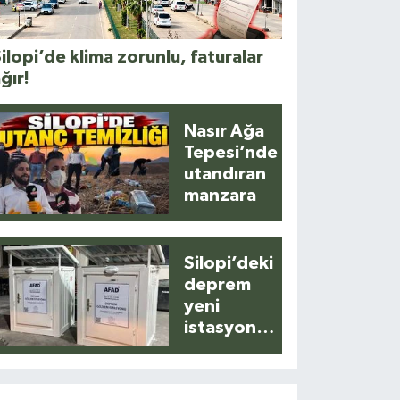
ilopi’de klima zorunlu, faturalar
ğır!
Nasır Ağa
Tepesi’nde
utandıran
manzara
Silopi’deki
deprem
yeni
istasyonla
anlık
kaydedildi