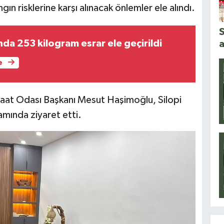
ın risklerine karşı alınacak önlemler ele alındı.
S
ında 253 kilogram esrar ele geçirildi
a
e
aat Odası Başkanı Mesut Haşimoğlu, Silopi
amında ziyaret etti.