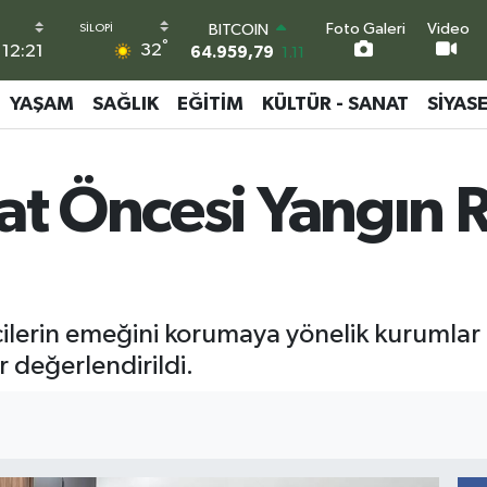
Foto Galeri
Video
BITCOIN
°
32
12:21
64.959,79
1.11
DOLAR
47,7436
0.18
YAŞAM
SAĞLIK
EĞITIM
KÜLTÜR - SANAT
SIYAS
EURO
55,2510
0.32
STERLİN
at Öncesi Yangın R
64,4811
0.38
GRAM ALTIN
6660.55
0.03
BİST100
13.779
-14
ilerin emeğini korumaya yönelik kurumlar a
ar değerlendirildi.