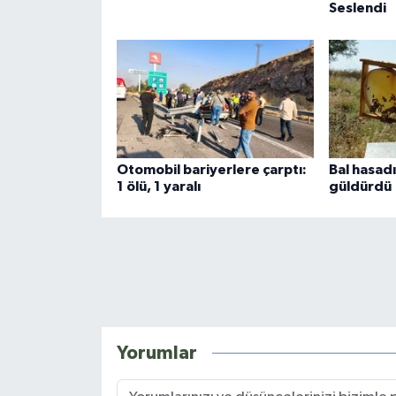
Seslendi
Otomobil bariyerlere çarptı:
Bal hasadı
1 ölü, 1 yaralı
güldürdü
Yorumlar