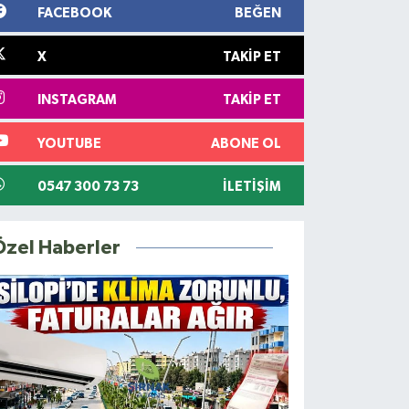
FACEBOOK
BEĞEN
X
TAKIP ET
INSTAGRAM
TAKIP ET
YOUTUBE
ABONE OL
0547 300 73 73
İLETIŞIM
Özel Haberler