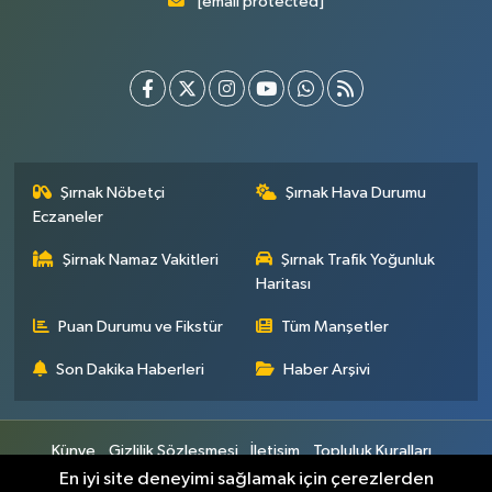
[email protected]
Şırnak Nöbetçi
Şırnak Hava Durumu
Eczaneler
Şirnak Namaz Vakitleri
Şırnak Trafik Yoğunluk
Haritası
Puan Durumu ve Fikstür
Tüm Manşetler
Son Dakika Haberleri
Haber Arşivi
Künye
Gizlilik Sözleşmesi
İletişim
Topluluk Kuralları
Yayın İlkeleri
En iyi site deneyimi sağlamak için çerezlerden