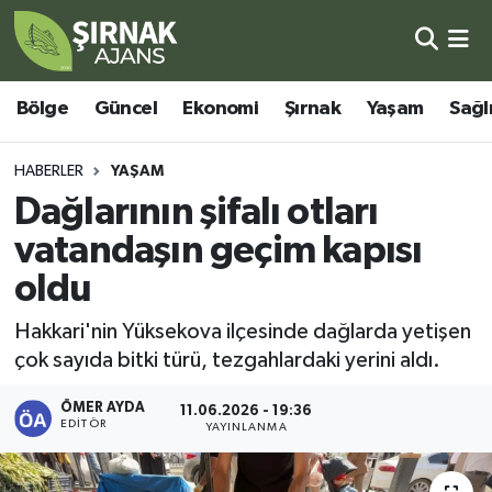
Bölge
Şırnak Nöbetçi Eczaneler
Bölge
Güncel
Ekonomi
Şırnak
Yaşam
Sağl
Güncel
Şırnak Hava Durumu
HABERLER
YAŞAM
Ekonomi
Şirnak Namaz Vakitleri
Dağlarının şifalı otları
vatandaşın geçim kapısı
Şırnak
Şırnak Trafik Yoğunluk Haritası
oldu
Yaşam
Süper Lig Puan Durumu ve Fikstür
Hakkari'nin Yüksekova ilçesinde dağlarda yetişen
çok sayıda bitki türü, tezgahlardaki yerini aldı.
Sağlık
Tüm Manşetler
ÖMER AYDA
11.06.2026 - 19:36
Eğitim
Son Dakika Haberleri
EDITÖR
YAYINLANMA
Kültür - Sanat
Haber Arşivi