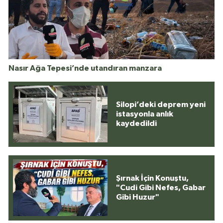
Nasır Ağa Tepesi’nde utandıran manzara
Silopi’deki deprem yeni
istasyonla anlık
kaydedildi
Şırnak İçin Konuştu,
"Cudi Gibi Nefes, Gabar
Gibi Huzur"