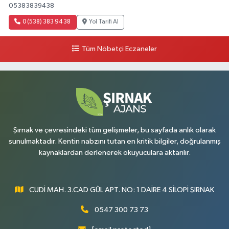
05383839438
0 (538) 383 94 38
Yol Tarifi Al
Tüm Nöbetçi Eczaneler
Şırnak ve çevresindeki tüm gelişmeler, bu sayfada anlık olarak
sunulmaktadır. Kentin nabzını tutan en kritik bilgiler, doğrulanmış
kaynaklardan derlenerek okuyuculara aktarılır.
CUDİ MAH. 3.CAD GÜL APT. NO: 1 DAİRE 4 SİLOPİ ŞIRNAK
0547 300 73 73