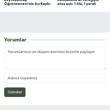
Öğretmenevi’nin Acı Kaybı
ateş açtı: 1 ölü, 1 yaralı
Yorumlar
Gönder