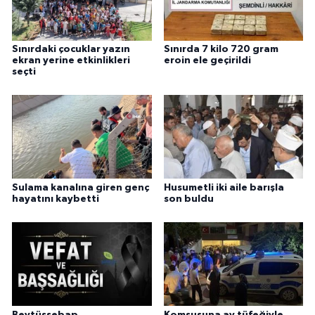
Sınırdaki çocuklar yazın
Sınırda 7 kilo 720 gram
ekran yerine etkinlikleri
eroin ele geçirildi
seçti
Sulama kanalına giren genç
Husumetli iki aile barışla
hayatını kaybetti
son buldu
Beytüşşebap
Komşusuna av tüfeğiyle