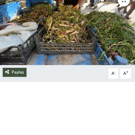
Siyaset
Spor
Teknoloji
Yazarlar
Paylaş
-
+
A
A