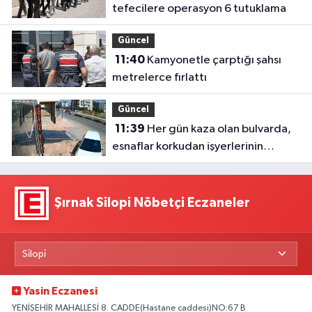
tefecilere operasyon 6 tutuklama
Güncel
11:40
Kamyonetle çarptığı şahsı
metrelerce fırlattı
Güncel
11:39
Her gün kaza olan bulvarda,
esnaflar korkudan işyerlerinin
önünde oturamıyor
Şırnak Silopi Nöbetçi Eczaneler
Yasin Eczanesi
YENİŞEHİR MAHALLESİ 8. CADDE(Hastane caddesi)NO:67 B