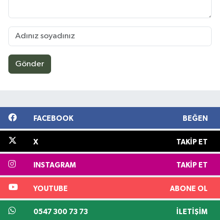
Gönder
FACEBOOK
BEĞEN
X
TAKIP ET
INSTAGRAM
TAKIP ET
YOUTUBE
ABONE OL
0547 300 73 73
İLETIŞIM