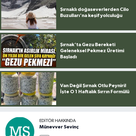
Şırnaklı doğaseverlerden Cilo
Buzulları'na keşif yolculuğu
Şırnak'ta Gezu Bereketi
Geleneksel Pekmez Üretimi
Başladı
Van Değil Şırnak Otlu Peyniri!
İşte O 1 Haftalık Sırrın Formülü
EDITÖR HAKKINDA
Münevver Sevinç