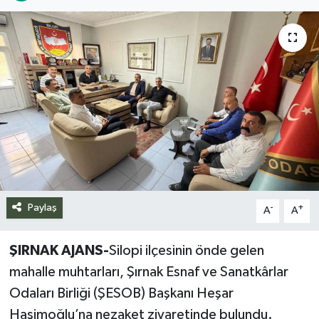
Siyaset
Spor
Teknoloji
Yazarlar
Paylaş
-
+
A
A
ŞIRNAK AJANS-
Silopi ilçesinin önde gelen
mahalle muhtarları, Şırnak Esnaf ve Sanatkârlar
Odaları Birliği (ŞESOB) Başkanı Heşar
Haşimoğlu’na nezaket ziyaretinde bulundu.