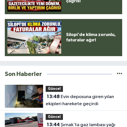
çağrısı
Silopi’de klima zorunlu,
faturalar ağır!
Son Haberler
Güncel
13:48
Evin deposuna giren yılan
ekipleri harekete geçirdi
Güncel
13:44
Şırnak’ta gaz lambası yağı