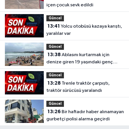
içen çocuk sevk edildi
Güncel
13:41
Yolcu otobüsü kazaya karıştı,
yaralılar var
Güncel
13:38
Ablasını kurtarmak için
denize giren 19 yaşındaki genç
hayatını kaybetti
Güncel
13:28
Trenle traktör çarpıştı,
traktör sürücüsü yaralandı
Güncel
13:26
Bir haftadır haber alınamayan
gurbetçi polisi alarma geçirdi