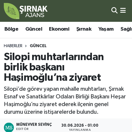
Bölge
Şırnak Nöbetçi Eczaneler
Bölge
Güncel
Ekonomi
Şırnak
Yaşam
Sağl
Güncel
Şırnak Hava Durumu
HABERLER
GÜNCEL
Ekonomi
Şirnak Namaz Vakitleri
Silopi muhtarlarından
birlik başkanı
Şırnak
Şırnak Trafik Yoğunluk Haritası
Haşimoğlu’na ziyaret
Yaşam
Süper Lig Puan Durumu ve Fikstür
Silopi’de görev yapan mahalle muhtarları, Şırnak
Esnaf ve Sanatkârlar Odaları Birliği Başkanı Heşar
Sağlık
Tüm Manşetler
Haşimoğlu’nu ziyaret ederek ilçenin genel
durumu üzerine istişarelerde bulundu.
Eğitim
Son Dakika Haberleri
MÜNEVVER SEVINÇ
30.06.2026 - 01:00
Kültür - Sanat
Haber Arşivi
EDITÖR
YAYINLANMA