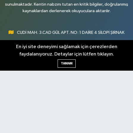
sunulmaktadır. Kentin nabzını tutan en kritik bilgiler, doğrulanmış
kaynaklardan derlenerek okuyuculara aktarılır.
CUDİ MAH. 3.CAD GÜL APT. NO: 1 DAİRE 4 SİLOPİ ŞIRNAK
0547 300 73 73
En iyi site deneyimi sağlamak için çerezlerden
faydalanıyoruz. Detaylar için lütfen tıklayın.
[email protected]
TAMAM
Şırnak Nöbetçi
Şırnak Hava Durumu
Eczaneler
Şirnak Namaz Vakitleri
Şırnak Trafik Yoğunluk
Haritası