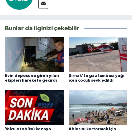
Bunlar da ilginizi çekebilir
Evin deposuna giren yılan
Şırnak’ta gaz lambası yağı
ekipleri harekete geçirdi
içen çocuk sevk edildi
Yolcu otobüsü kazaya
Ablasını kurtarmak için