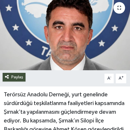
Siyaset
Spor
Teknoloji
Yazarlar
Paylaş
-
+
A
A
Terörsüz Anadolu Derneği, yurt genelinde
sürdürdüğü teşkilatlanma faaliyetleri kapsamında
Şırnak’ta yapılanmasını güçlendirmeye devam
ediyor. Bu kapsamda, Şırnak’ın Silopi İlçe
Başkanlığı görevine Ahmet Kösen görevlendirildi.