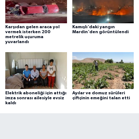
Karşıdan gelen araca yol
Kamışlı'daki yangın
vermek isterken 200
Mardin'den görüntülendi
metrelik uçuruma
yuvarlandı
Elektrik aboneliği için attığı
Ayılar ve domuz sürüleri
imza sonrası ailesiyle evsiz
çiftçinin emeğini talan etti
kaldı