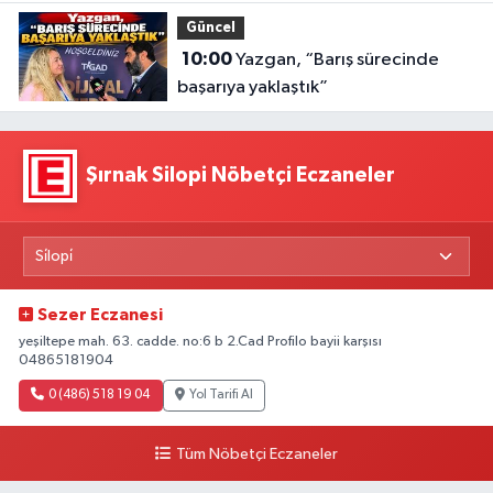
Güncel
10:00
Yazgan, “Barış sürecinde
başarıya yaklaştık”
Şırnak Silopi Nöbetçi Eczaneler
Sezer Eczanesi
yeşiltepe mah. 63. cadde. no:6 b 2.Cad Profilo bayii karşısı
04865181904
0 (486) 518 19 04
Yol Tarifi Al
Tüm Nöbetçi Eczaneler