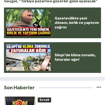
Geçgel, “Türkiye pazartesi güzel bir güne uyanacak”
Gazetecilikte yeni
dönem, birlik ve yaptırım
çağrısı
Silopi’de klima zorunlu,
faturalar ağır!
Son Haberler
Şırnak