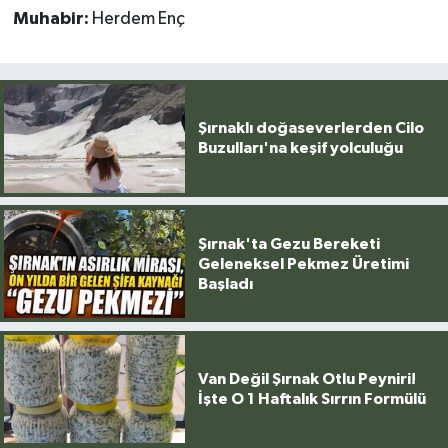
Muhabir:
Herdem Enç
Şırnaklı doğaseverlerden Cilo
Buzulları'na keşif yolculuğu
Şırnak'ta Gezu Bereketi
Geleneksel Pekmez Üretimi
Başladı
Van Değil Şırnak Otlu Peyniri!
İşte O 1 Haftalık Sırrın Formülü