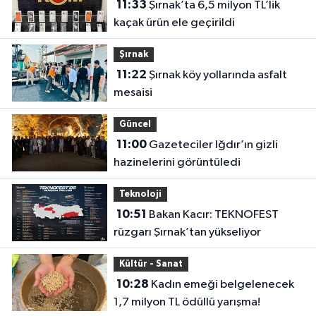
11:33
Şırnak’ta 6,5 milyon TL’lik
kaçak ürün ele geçirildi
Şırnak
11:22
Şırnak köy yollarında asfalt
mesaisi
Güncel
11:00
Gazeteciler Iğdır’ın gizli
hazinelerini görüntüledi
Teknoloji
10:51
Bakan Kacır: TEKNOFEST
rüzgarı Şırnak’tan yükseliyor
Kültür - Sanat
10:28
Kadın emeği belgelenecek
1,7 milyon TL ödüllü yarışma!