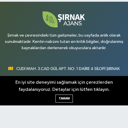
Şırnak ve çevresindeki tüm gelişmeler, bu sayfada anlık olarak
sunulmaktadır. Kentin nabzını tutan en kritik bilgiler, doğrulanmış
kaynaklardan derlenerek okuyuculara aktarılır.
CUDİ MAH. 3.CAD GÜL APT. NO: 1 DAİRE 4 SİLOPİ ŞIRNAK
0547 300 73 73
En iyi site deneyimi sağlamak için çerezlerden
faydalanıyoruz. Detaylar için lütfen tıklayın.
[email protected]
TAMAM