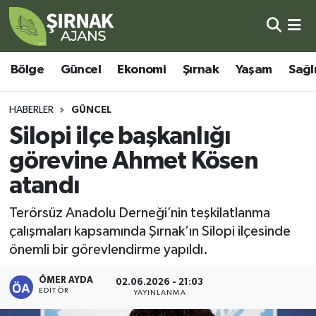
Bölge
Şırnak Nöbetçi Eczaneler
Bölge
Güncel
Ekonomi
Şırnak
Yaşam
Sağl
Güncel
Şırnak Hava Durumu
HABERLER
GÜNCEL
Ekonomi
Şirnak Namaz Vakitleri
Silopi ilçe başkanlığı
görevine Ahmet Kösen
Şırnak
Şırnak Trafik Yoğunluk Haritası
atandı
Yaşam
Süper Lig Puan Durumu ve Fikstür
Terörsüz Anadolu Derneği’nin teşkilatlanma
çalışmaları kapsamında Şırnak’ın Silopi ilçesinde
Sağlık
Tüm Manşetler
önemli bir görevlendirme yapıldı.
Eğitim
Son Dakika Haberleri
ÖMER AYDA
02.06.2026 - 21:03
EDITÖR
YAYINLANMA
Kültür - Sanat
Haber Arşivi