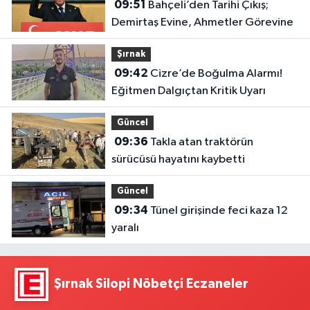
09:51
Bahçeli’den Tarihi Çıkış;
Demirtaş Evine, Ahmetler Görevine
Şırnak
09:42
Cizre’de Boğulma Alarmı!
Eğitmen Dalgıçtan Kritik Uyarı
Güncel
09:36
Takla atan traktörün
sürücüsü hayatını kaybetti
Güncel
09:34
Tünel girişinde feci kaza 12
yaralı
Şırnak Silopi Nöbetçi Eczaneler