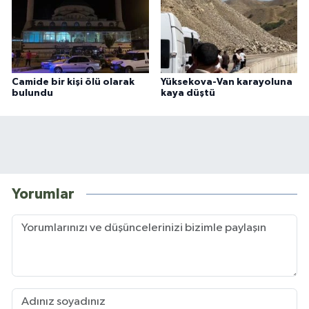
Camide bir kişi ölü olarak
Yüksekova-Van karayoluna
bulundu
kaya düştü
Yorumlar