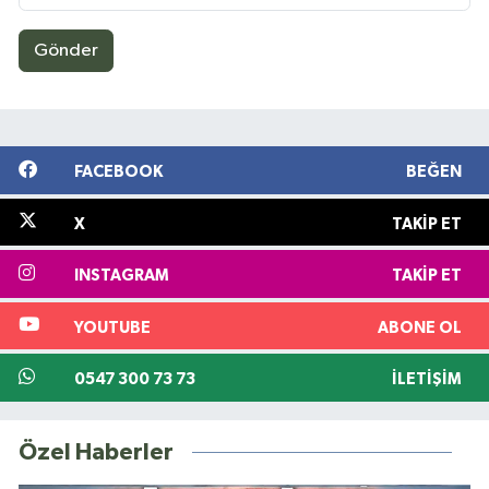
Gönder
FACEBOOK
BEĞEN
X
TAKIP ET
INSTAGRAM
TAKIP ET
YOUTUBE
ABONE OL
0547 300 73 73
İLETIŞIM
Özel Haberler