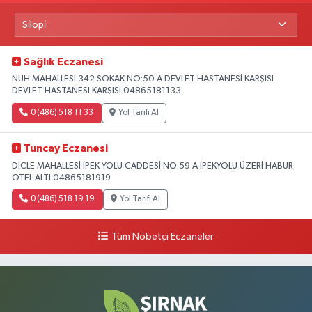
Sağlık Eczanesi
NUH MAHALLESİ 342.SOKAK NO:50 A DEVLET HASTANESİ KARŞISI
DEVLET HASTANESİ KARŞISI 04865181133
0 (486) 518 11 33
Yol Tarifi Al
Tuncay Eczanesi
DİCLE MAHALLESİ İPEK YOLU CADDESİ NO:59 A İPEKYOLU ÜZERİ HABUR
OTEL ALTI 04865181919
0 (486) 518 19 19
Yol Tarifi Al
Tüm Nöbetçi Eczaneler