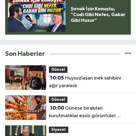
Şırnak İçin Konuştu,
"Cudi Gibi Nefes, Gabar
Gibi Huzur"
Son Haberler
Güncel
10:05
Huysuzlaşan inek sahibini
ağır yaraladı
Güncel
10:00
Güneşe bırakılan
kurutmalıklar eşsiz görüntüler
oluşturdu
Siyaset