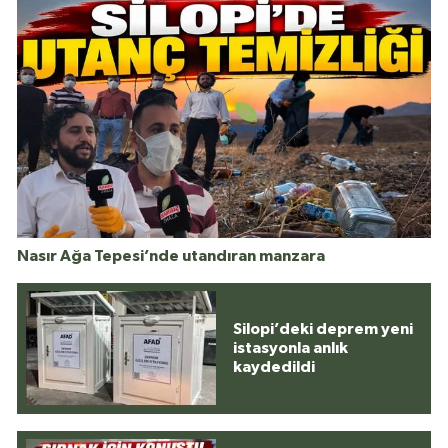
Nasır Ağa Tepesi’nde utandıran manzara
Silopi’deki deprem yeni
istasyonla anlık
kaydedildi