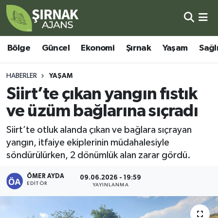
Bölge
Şırnak Nöbetçi Eczaneler
Bölge
Güncel
Ekonomi
Şırnak
Yaşam
Sağl
Güncel
Şırnak Hava Durumu
HABERLER
YAŞAM
Ekonomi
Şirnak Namaz Vakitleri
Siirt’te çıkan yangın fıstık
ve üzüm bağlarına sıçradı
Şırnak
Şırnak Trafik Yoğunluk Haritası
Siirt’te otluk alanda çıkan ve bağlara sıçrayan
Yaşam
Süper Lig Puan Durumu ve Fikstür
yangın, itfaiye ekiplerinin müdahalesiyle
söndürülürken, 2 dönümlük alan zarar gördü.
Sağlık
Tüm Manşetler
ÖMER AYDA
09.06.2026 - 19:59
EDITÖR
Eğitim
Son Dakika Haberleri
YAYINLANMA
Kültür - Sanat
Haber Arşivi