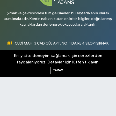
Şırnak ve çevresindeki tüm gelişmeler, bu sayfada anlık olarak
sunulmaktadır. Kentin nabzını tutan en kritik bilgiler, doğrulanmış
kaynaklardan derlenerek okuyuculara aktarılır.
CUDİ MAH. 3.CAD GÜL APT. NO: 1 DAİRE 4 SİLOPİ ŞIRNAK
0547 300 73 73
En iyi site deneyimi sağlamak için çerezlerden
faydalanıyoruz. Detaylar için lütfen tıklayın.
[email protected]
TAMAM
Şırnak Nöbetçi
Şırnak Hava Durumu
Eczaneler