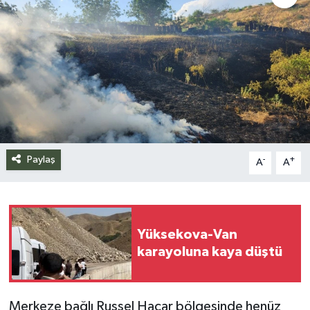
Siyaset
Spor
Teknoloji
Yazarlar
Paylaş
-
+
A
A
Yüksekova-Van
karayoluna kaya düştü
Merkeze bağlı Russel Hacar bölgesinde henüz