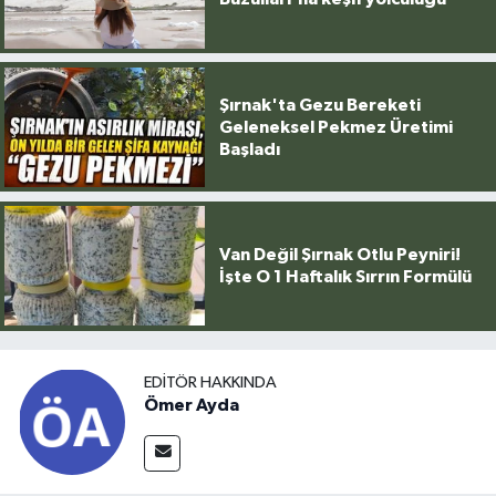
Şırnak'ta Gezu Bereketi
Geleneksel Pekmez Üretimi
Başladı
Van Değil Şırnak Otlu Peyniri!
İşte O 1 Haftalık Sırrın Formülü
EDITÖR HAKKINDA
Ömer Ayda