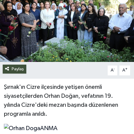
Siyaset
Spor
Teknoloji
Yazarlar
Paylaş
-
+
A
A
Şırnak'ın Cizre ilçesinde yetişen önemli
siyasetçilerden Orhan Doğan, vefatının 19.
yılında Cizre'deki mezarı başında düzenlenen
programla anıldı.