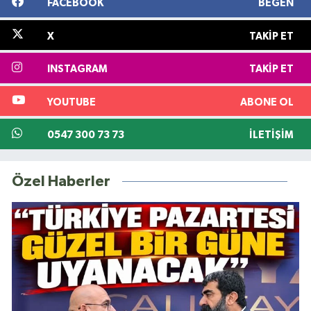
FACEBOOK
BEĞEN
X
TAKIP ET
INSTAGRAM
TAKIP ET
YOUTUBE
ABONE OL
0547 300 73 73
İLETIŞIM
Özel Haberler