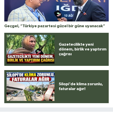
Geçgel, “Türkiye pazartesi güzel bir güne uyanacak”
Gazetecilikte yeni
dönem, birlik ve yaptırım
çağrısı
Silopi’de klima zorunlu,
faturalar ağır!