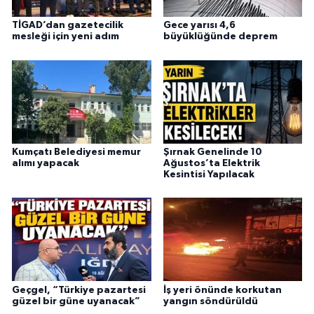
TİGAD’dan gazetecilik
Gece yarısı 4,6
mesleği için yeni adım
büyüklüğünde deprem
Kumçatı Belediyesi memur
Şırnak Genelinde 10
alımı yapacak
Ağustos’ta Elektrik
Kesintisi Yapılacak
Geçgel, “Türkiye pazartesi
İş yeri önünde korkutan
güzel bir güne uyanacak”
yangın söndürüldü