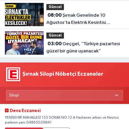
Güncel
08:00
Şırnak Genelinde 10
Ağustos’ta Elektrik Kesintisi
Yapılacak
Güncel
03:00
Geçgel, “Türkiye pazartesi
güzel bir güne uyanacak”
Şırnak Silopi Nöbetçi Eczaneler
Deva Eczanesi
YENİŞEHİR MAHALLESİ 155 SOKAK NO:12 A Hastanes arkası ve Nevroz
parkının yanı 04865029841