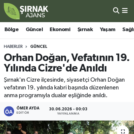
Bölge
Şırnak Nöbetçi Eczaneler
Bölge
Güncel
Ekonomi
Şırnak
Yaşam
Sağl
Güncel
Şırnak Hava Durumu
HABERLER
GÜNCEL
Ekonomi
Şirnak Namaz Vakitleri
Orhan Doğan, Vefatının 19.
Yılında Cizre'de Anıldı
Şırnak
Şırnak Trafik Yoğunluk Haritası
Şırnak'ın Cizre ilçesinde, siyasetçi Orhan Doğan
Yaşam
Süper Lig Puan Durumu ve Fikstür
vefatının 19. yılında kabri başında düzenlenen
anma programıyla dualar eşliğinde anıldı.
Sağlık
Tüm Manşetler
ÖMER AYDA
30.06.2026 - 00:03
EDITÖR
Eğitim
Son Dakika Haberleri
YAYINLANMA
Kültür - Sanat
Haber Arşivi