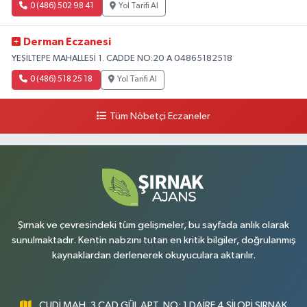
0 (486) 502 98 41
Yol Tarifi Al
Derman Eczanesi
YEŞİLTEPE MAHALLESİ 1. CADDE NO:20 A 04865182518
0 (486) 518 25 18
Yol Tarifi Al
Tüm Nöbetçi Eczaneler
Şırnak ve çevresindeki tüm gelişmeler, bu sayfada anlık olarak
sunulmaktadır. Kentin nabzını tutan en kritik bilgiler, doğrulanmış
kaynaklardan derlenerek okuyuculara aktarılır.
CUDİ MAH. 3.CAD GÜL APT. NO: 1 DAİRE 4 SİLOPİ ŞIRNAK