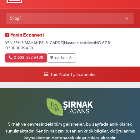
Yasin Eczanesi
YENİŞEHİR MAHALLESİ 8. CADDE(Hastane caddesi)NO:67 B
05383839438
0 (538) 383 94 38
Yol Tarifi Al
Tüm Nöbetçi Eczaneler
Şırnak ve çevresindeki tüm gelişmeler, bu sayfada anlık olarak
sunulmaktadır. Kentin nabzını tutan en kritik bilgiler, doğrulanmış
kaynaklardan derlenerek okuyuculara aktarılır.