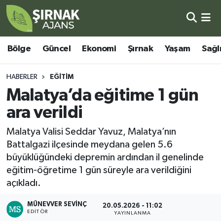
Bölge
Şırnak Nöbetçi Eczaneler
Bölge
Güncel
Ekonomi
Şırnak
Yaşam
Sağl
Güncel
Şırnak Hava Durumu
HABERLER
EĞITIM
Ekonomi
Şirnak Namaz Vakitleri
Malatya’da eğitime 1 gün
ara verildi
Şırnak
Şırnak Trafik Yoğunluk Haritası
Malatya Valisi Seddar Yavuz, Malatya’nın
Yaşam
Süper Lig Puan Durumu ve Fikstür
Battalgazi ilçesinde meydana gelen 5.6
büyüklüğündeki depremin ardından il genelinde
Sağlık
Tüm Manşetler
eğitim-öğretime 1 gün süreyle ara verildiğini
açıkladı.
Eğitim
Son Dakika Haberleri
MÜNEVVER SEVINÇ
20.05.2026 - 11:02
Kültür - Sanat
Haber Arşivi
EDITÖR
YAYINLANMA