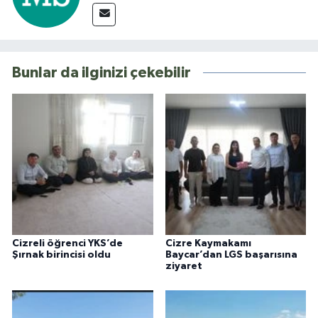
Bunlar da ilginizi çekebilir
Cizreli öğrenci YKS’de
Cizre Kaymakamı
Şırnak birincisi oldu
Baycar’dan LGS başarısına
ziyaret