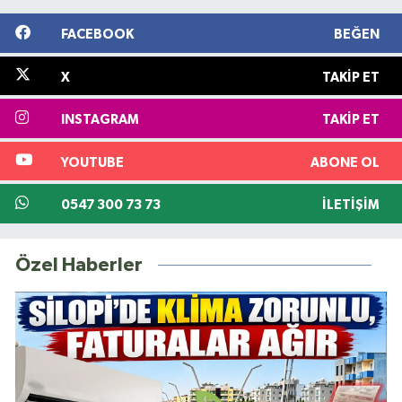
FACEBOOK
BEĞEN
X
TAKIP ET
INSTAGRAM
TAKIP ET
YOUTUBE
ABONE OL
0547 300 73 73
İLETIŞIM
Özel Haberler