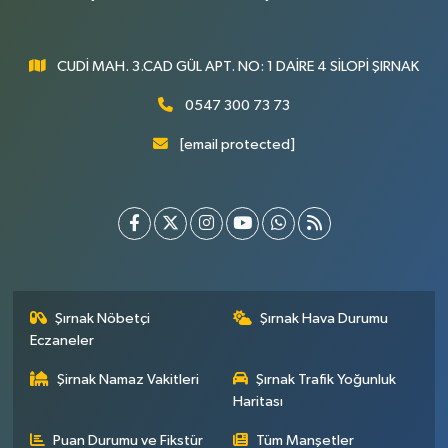
CUDİ MAH. 3.CAD GÜL APT. NO: 1 DAİRE 4 SİLOPİ ŞIRNAK
0547 300 73 73
[email protected]
Şırnak Nöbetçi
Şırnak Hava Durumu
Eczaneler
Şirnak Namaz Vakitleri
Şırnak Trafik Yoğunluk
Haritası
Puan Durumu ve Fikstür
Tüm Manşetler