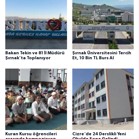
Bakan Tekin ve 81 İl Müdürü
Şırnak Üniversitesini Tercih
Şırnak’ta Toplanıyor
Et, 10 Bin TL Burs Al
Kuran Kursu öğrencileri
Cizre'de 24 Derslikli Yeni
arasında kompozisyon
Okulda Sona Gelindi