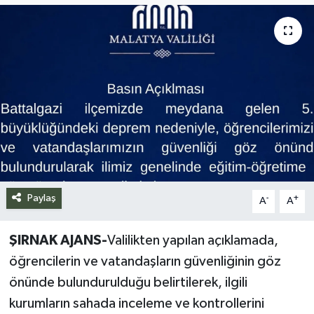
Siyaset
Spor
Teknoloji
Yazarlar
Paylaş
-
+
A
A
ŞIRNAK AJANS-
Valilikten yapılan açıklamada,
öğrencilerin ve vatandaşların güvenliğinin göz
önünde bulundurulduğu belirtilerek, ilgili
kurumların sahada inceleme ve kontrollerini