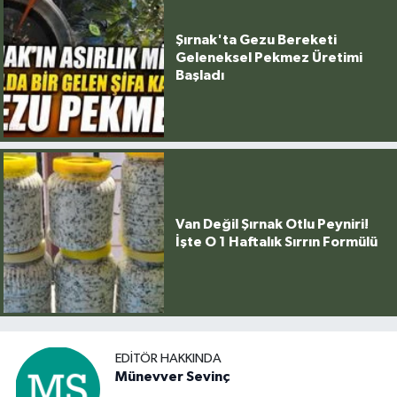
Şırnak'ta Gezu Bereketi
Geleneksel Pekmez Üretimi
Başladı
Van Değil Şırnak Otlu Peyniri!
İşte O 1 Haftalık Sırrın Formülü
EDITÖR HAKKINDA
Münevver Sevinç