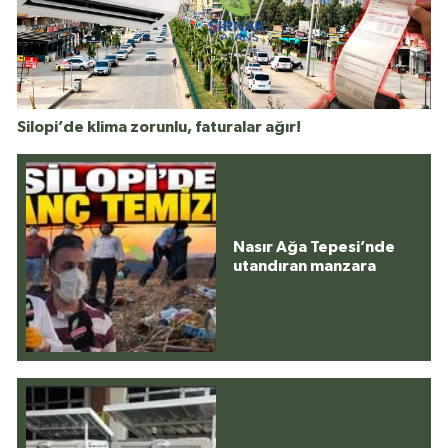
Silopi’de klima zorunlu, faturalar ağır!
Nasır Ağa Tepesi’nde
utandıran manzara