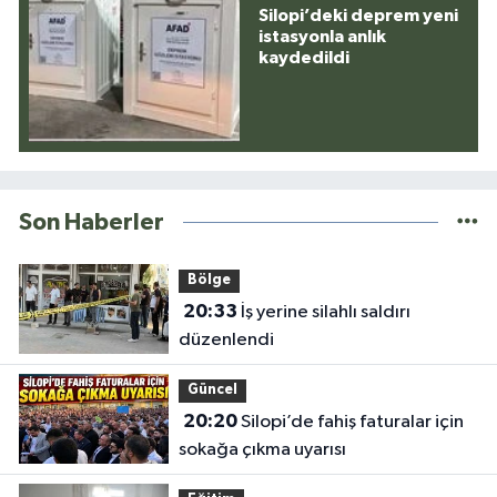
Silopi’deki deprem yeni
istasyonla anlık
kaydedildi
Son Haberler
Bölge
20:33
İş yerine silahlı saldırı
düzenlendi
Güncel
20:20
Silopi’de fahiş faturalar için
sokağa çıkma uyarısı