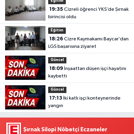
Eğitim
19:35
Cizreli öğrenci YKS’de Şırnak
birincisi oldu
Eğitim
18:26
Cizre Kaymakamı Baycar’dan
LGS başarısına ziyaret
Güncel
18:09
İnşaattan düşen işçi hayatını
kaybetti
Güncel
17:13
İki katlı işçi konteynerinde
yangın
Şırnak Silopi Nöbetçi Eczaneler