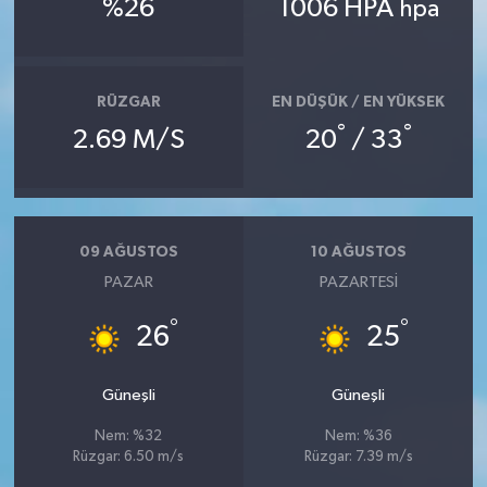
%26
1006 HPA
hpa
RÜZGAR
EN DÜŞÜK / EN YÜKSEK
°
°
2.69 M/S
20
/ 33
09 AĞUSTOS
10 AĞUSTOS
PAZAR
PAZARTESI
°
°
26
25
Güneşli
Güneşli
Nem: %32
Nem: %36
Rüzgar: 6.50 m/s
Rüzgar: 7.39 m/s