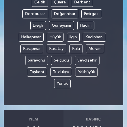
Çeltik
Çumra
Derbent
Derebucak
Doğanhisar
Emirgazi
Ereğli
Güneysınır
Hadim
Halkapınar
Hüyük
Ilgın
Kadınhanı
Karapınar
Karatay
Kulu
Meram
Sarayönü
Selçuklu
Seydişehir
Taşkent
Tuzlukçu
Yalıhüyük
Yunak
NEM
BASINÇ