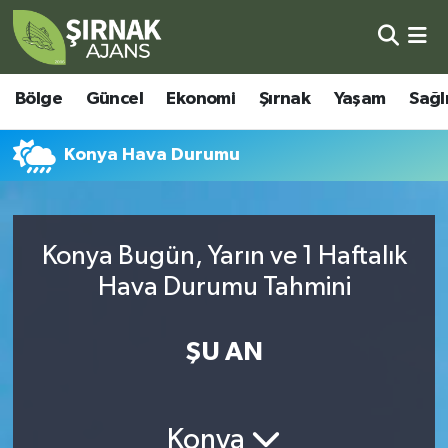
Bölge
Şırnak Nöbetçi Eczaneler
Bölge
Güncel
Ekonomi
Şırnak
Yaşam
Sağl
Güncel
Şırnak Hava Durumu
Konya Hava Durumu
Ekonomi
Şirnak Namaz Vakitleri
Şırnak
Şırnak Trafik Yoğunluk Haritası
Konya Bugün, Yarın ve 1 Haftalık
Yaşam
Süper Lig Puan Durumu ve Fikstür
Hava Durumu Tahmini
Sağlık
Tüm Manşetler
ŞU AN
Eğitim
Son Dakika Haberleri
Kültür - Sanat
Haber Arşivi
Konya