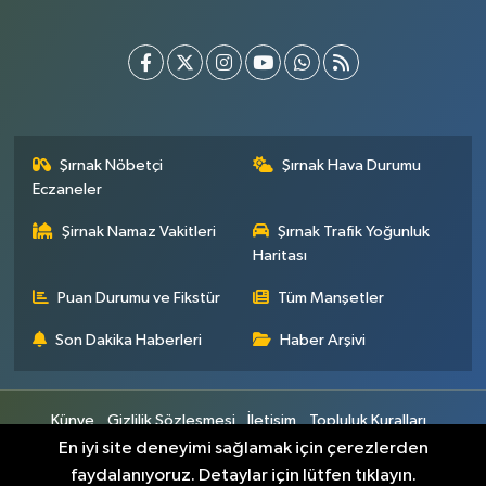
Şırnak Nöbetçi
Şırnak Hava Durumu
Eczaneler
Şirnak Namaz Vakitleri
Şırnak Trafik Yoğunluk
Haritası
Puan Durumu ve Fikstür
Tüm Manşetler
Son Dakika Haberleri
Haber Arşivi
Künye
Gizlilik Sözleşmesi
İletişim
Topluluk Kuralları
Yayın İlkeleri
En iyi site deneyimi sağlamak için çerezlerden
faydalanıyoruz. Detaylar için lütfen tıklayın.