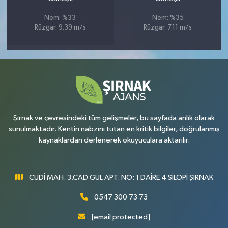
Nem: %33
Nem: %35
Rüzgar: 9.39 m/s
Rüzgar: 7.11 m/s
Şırnak ve çevresindeki tüm gelişmeler, bu sayfada anlık olarak
sunulmaktadır. Kentin nabzını tutan en kritik bilgiler, doğrulanmış
kaynaklardan derlenerek okuyuculara aktarılır.
CUDİ MAH. 3.CAD GÜL APT. NO: 1 DAİRE 4 SİLOPİ ŞIRNAK
0547 300 73 73
[email protected]