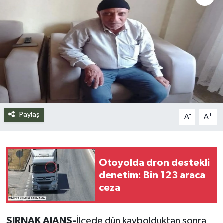
Siyaset
Spor
Teknoloji
Yazarlar
Paylaş
-
+
A
A
Otoyolda dron destekli
denetim: Bin 123 araca
ceza
ŞIRNAK AJANS-
İlçede dün kaybolduktan sonra