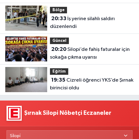
Bölge
20:33
İş yerine silahlı saldırı
düzenlendi
Güncel
20:20
Silopi’de fahiş faturalar için
sokağa çıkma uyarısı
Eğitim
19:35
Cizreli öğrenci YKS’de Şırnak
birincisi oldu
Şırnak Silopi Nöbetçi Eczaneler