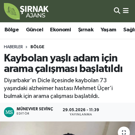
Bölge
Şırnak Nöbetçi Eczaneler
Bölge
Güncel
Ekonomi
Şırnak
Yaşam
Sağl
Güncel
Şırnak Hava Durumu
HABERLER
BÖLGE
Ekonomi
Şirnak Namaz Vakitleri
Kaybolan yaşlı adam için
arama çalışması başlatıldı
Şırnak
Şırnak Trafik Yoğunluk Haritası
Diyarbakır’ın Dicle ilçesinde kaybolan 73
Yaşam
Süper Lig Puan Durumu ve Fikstür
yaşındaki alzheimer hastası Mehmet Üçer’i
bulmak için arama çalışması başlatıldı.
Sağlık
Tüm Manşetler
MÜNEVVER SEVINÇ
29.05.2026 - 11:39
EDITÖR
Eğitim
Son Dakika Haberleri
YAYINLANMA
Kültür - Sanat
Haber Arşivi