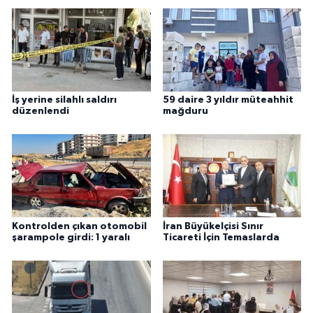
İş yerine silahlı saldırı
59 daire 3 yıldır müteahhit
düzenlendi
mağduru
Kontrolden çıkan otomobil
İran Büyükelçisi Sınır
şarampole girdi: 1 yaralı
Ticareti İçin Temaslarda