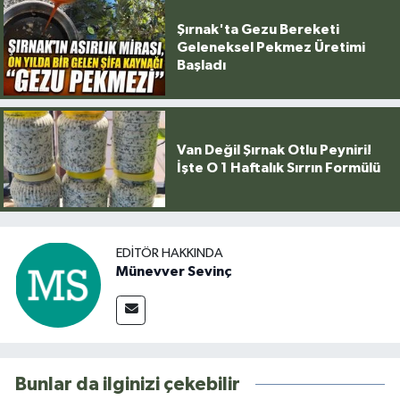
Şırnak'ta Gezu Bereketi
Geleneksel Pekmez Üretimi
Başladı
Van Değil Şırnak Otlu Peyniri!
İşte O 1 Haftalık Sırrın Formülü
EDITÖR HAKKINDA
Münevver Sevinç
Bunlar da ilginizi çekebilir