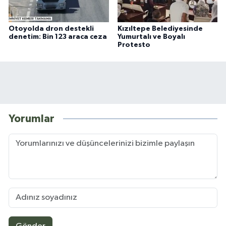
Otoyolda dron destekli
Kızıltepe Belediyesinde
denetim: Bin 123 araca ceza
Yumurtalı ve Boyalı
Protesto
Yorumlar