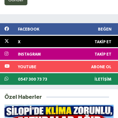
Gönder
FACEBOOK
BEĞEN
X
TAKIP ET
INSTAGRAM
TAKIP ET
YOUTUBE
ABONE OL
0547 300 73 73
İLETIŞIM
Özel Haberler