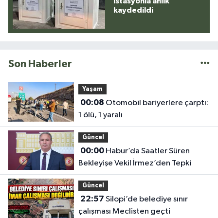
istasyonla anlık
kaydedildi
Son Haberler
Yaşam
00:08
Otomobil bariyerlere çarptı:
1 ölü, 1 yaralı
Güncel
00:00
Habur’da Saatler Süren
Bekleyişe Vekil İrmez’den Tepki
Güncel
22:57
Silopi’de belediye sınır
çalışması Meclisten geçti