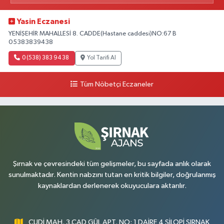
Yasin Eczanesi
YENİŞEHİR MAHALLESİ 8. CADDE(Hastane caddesi)NO:67 B
05383839438
0 (538) 383 94 38
Yol Tarifi Al
Tüm Nöbetçi Eczaneler
Şırnak ve çevresindeki tüm gelişmeler, bu sayfada anlık olarak
sunulmaktadır. Kentin nabzını tutan en kritik bilgiler, doğrulanmış
kaynaklardan derlenerek okuyuculara aktarılır.
CUDİ MAH. 3.CAD GÜL APT. NO: 1 DAİRE 4 SİLOPİ ŞIRNAK