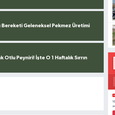
u Bereketi Geleneksel Pekmez Üretimi
k Otlu Peyniri! İşte O 1 Haftalık Sırrın
Y
a