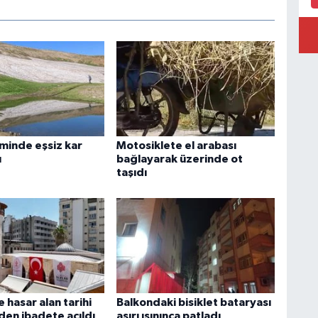
minde eşsiz kar
Motosiklete el arabası
ı
bağlayarak üzerinde ot
taşıdı
hasar alan tarihi
Balkondaki bisiklet bataryası
den ibadete açıldı
aşırı ısınınca patladı