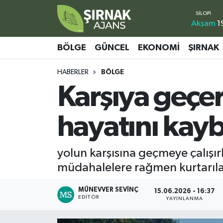
Akşam
1
Bölge
Şırnak Nöbetçi Eczaneler
BÖLGE
GÜNCEL
EKONOMI
ŞIRNAK
Güncel
Şırnak Hava Durumu
HABERLER
BÖLGE
Karşıya geçer
Ekonomi
Şirnak Namaz Vakitleri
Şırnak
Şırnak Trafik Yoğunluk Haritası
hayatını kayb
Yaşam
Süper Lig Puan Durumu ve Fikstür
yolun karşısına geçmeye çalışı
Sağlık
Tüm Manşetler
müdahalelere rağmen kurtarıl
Eğitim
Son Dakika Haberleri
MÜNEVVER SEVINÇ
15.06.2026 - 16:37
EDITÖR
YAYINLANMA
Kültür - Sanat
Haber Arşivi