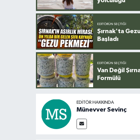
yolculuğu
EDITÖRÜN SEÇTIĞI
Şırnak'ta Gez
Başladı
EDITÖRÜN SEÇTIĞI
Van Değil Şırna
Formülü
EDITÖR HAKKINDA
Münevver Sevinç