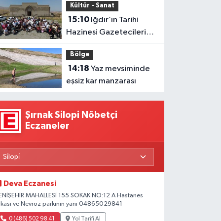
Kültür - Sanat
15:10
Iğdır’ın Tarihi
Hazinesi Gazetecileri
Ağırladı
Bölge
14:18
Yaz mevsiminde
eşsiz kar manzarası
Şırnak Silopi Nöbetçi
Eczaneler
Deva Eczanesi
ENİŞEHİR MAHALLESİ 155 SOKAK NO:12 A Hastanes
rkası ve Nevroz parkının yanı 04865029841
0 (486) 502 98 41
Yol Tarifi Al