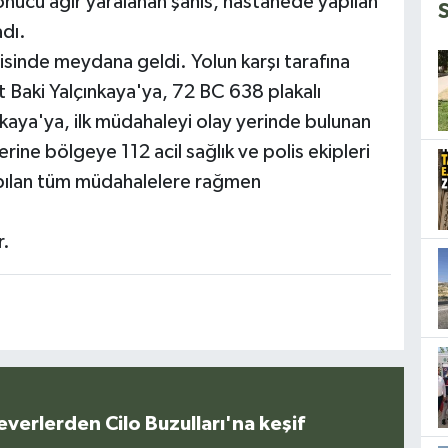
nucu ağır yaralanan şahıs, hastanede yapılan
dı.
risinde meydana geldi. Yolun karşı tarafına
Baki Yalçınkaya'ya, 72 BC 638 plakalı
kaya'ya, ilk müdahaleyi olay yerinde bulunan
ine bölgeye 112 acil sağlık ve polis ekipleri
apılan tüm müdahalelere rağmen
r.
everlerden Cilo Buzulları'na keşif