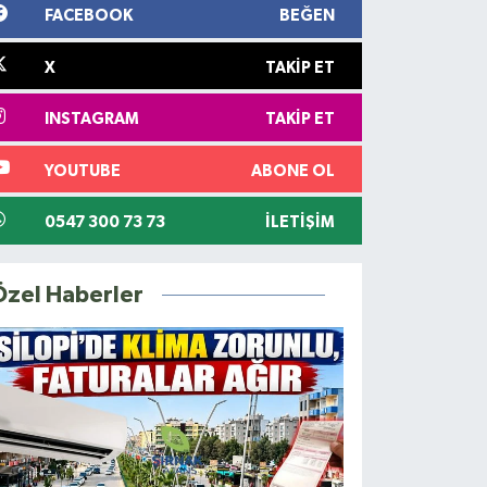
FACEBOOK
BEĞEN
X
TAKIP ET
INSTAGRAM
TAKIP ET
YOUTUBE
ABONE OL
0547 300 73 73
İLETIŞIM
Özel Haberler