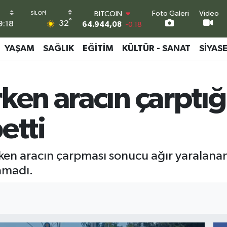
64.944,08
-0.18
Foto Galeri
Video
DOLAR
°
32
9:18
47,7436
0.18
EURO
YAŞAM
SAĞLIK
EĞITIM
KÜLTÜR - SANAT
SIYAS
55,2510
0.32
STERLİN
64,4811
0.38
GRAM ALTIN
ken aracın çarptığı
6660.55
0.03
BİST100
13.779
-14
etti
rken aracın çarpması sonucu ağır yaralana
amadı.