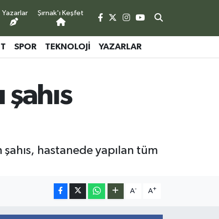
Yazarlar
Şırnak'ı Keşfet
ET
SPOR
TEKNOLOJI
YAZARLAR
 şahıs
n şahıs, hastanede yapılan tüm
-
+
A
A