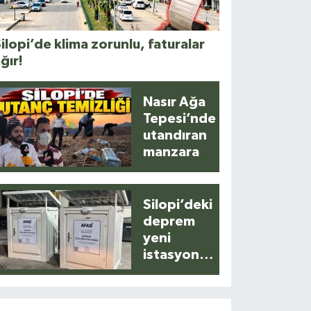
ilopi’de klima zorunlu, faturalar
ğır!
Nasır Ağa
Tepesi’nde
utandıran
manzara
Silopi’deki
deprem
yeni
istasyonla
anlık
kaydedildi