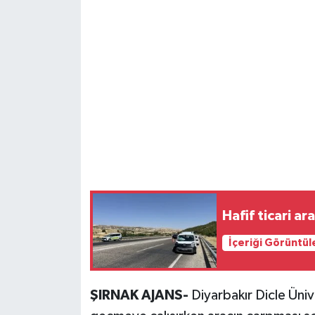
Hafif ticari ar
İçeriği Görüntül
ŞIRNAK AJANS-
Diyarbakır Dicle Ünive