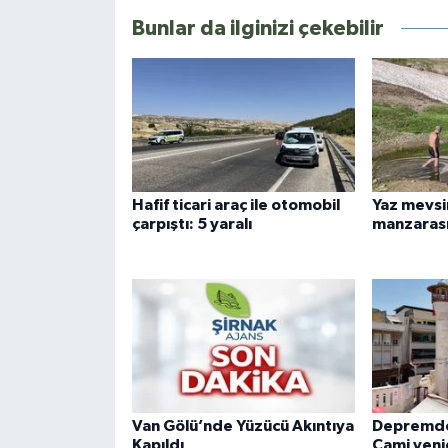
Bunlar da ilginizi çekebilir
Hafif ticari araç ile otomobil
Yaz mevsi
çarpıştı: 5 yaralı
manzaras
Van Gölü’nde Yüzücü Akıntıya
Depremde 
Kapıldı
Cami yeni