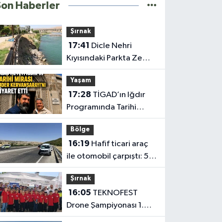
Son Haberler
Şırnak
17:41
Dicle Nehri
Kıyısındaki Parkta Zemin
Çökmesi
Yaşam
17:28
TİGAD’ın Iğdır
Programında Tarihi
Ejder Kervansarayı
Bölge
Ziyareti
16:19
Hafif ticari araç
ile otomobil çarpıştı: 5
yaralı
Şırnak
16:05
TEKNOFEST
Drone Şampiyonası 1.
Etabı Şırnak’ta Başladı