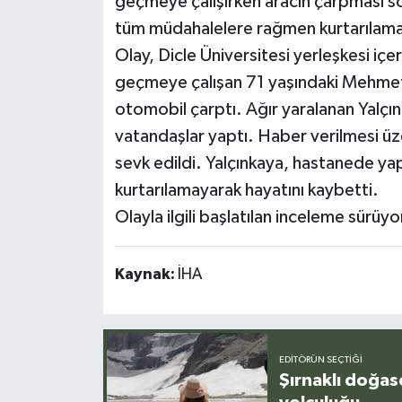
geçmeye çalışırken aracın çarpması so
tüm müdahalelere rağmen kurtarılama
Olay, Dicle Üniversitesi yerleşkesi içe
geçmeye çalışan 71 yaşındaki Mehmet 
otomobil çarptı. Ağır yaralanan Yalçın
vatandaşlar yaptı. Haber verilmesi üzer
sevk edildi. Yalçınkaya, hastanede y
kurtarılamayarak hayatını kaybetti.
Olayla ilgili başlatılan inceleme sürüyo
Kaynak:
İHA
EDITÖRÜN SEÇTIĞI
Şırnaklı doğas