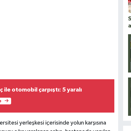
S
a
aç ile otomobil çarpıştı: 5 yaralı
e
rsitesi yerleşkesi içerisinde yolun karşısına