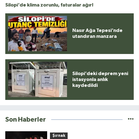
Silopi’de klima zorunlu, faturalar ağır!
Nasır Ağa Tepesi’nde
utandıran manzara
Silopi’deki deprem yeni
istasyonla anlık
kaydedildi
Son Haberler
Şırnak