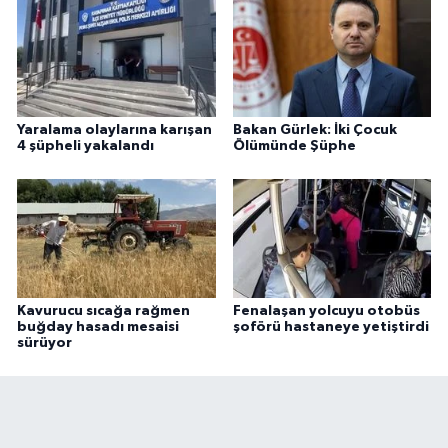
Yaralama olaylarına karışan
Bakan Gürlek: İki Çocuk
4 şüpheli yakalandı
Ölümünde Şüphe
Kavurucu sıcağa rağmen
Fenalaşan yolcuyu otobüs
buğday hasadı mesaisi
şoförü hastaneye yetiştirdi
sürüyor