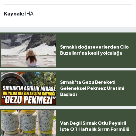
Kaynak:
İHA
Şırnaklı doğaseverlerden Cilo
Buzulları'na keşif yolculuğu
Şırnak'ta Gezu Bereketi
Geleneksel Pekmez Üretimi
Başladı
Van Değil Şırnak Otlu Peyniri!
İşte O 1 Haftalık Sırrın Formülü