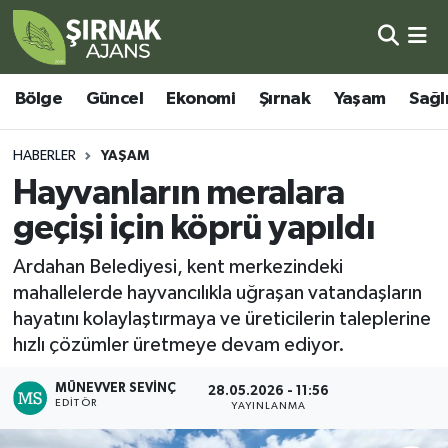
Bölge
Şırnak Nöbetçi Eczaneler
Bölge
Güncel
Ekonomi
Şırnak
Yaşam
Sağl
Güncel
Şırnak Hava Durumu
HABERLER
YAŞAM
Ekonomi
Şirnak Namaz Vakitleri
Hayvanların meralara
geçişi için köprü yapıldı
Şırnak
Şırnak Trafik Yoğunluk Haritası
Ardahan Belediyesi, kent merkezindeki
Yaşam
Süper Lig Puan Durumu ve Fikstür
mahallelerde hayvancılıkla uğraşan vatandaşların
hayatını kolaylaştırmaya ve üreticilerin taleplerine
Sağlık
Tüm Manşetler
hızlı çözümler üretmeye devam ediyor.
Eğitim
Son Dakika Haberleri
MÜNEVVER SEVINÇ
28.05.2026 - 11:56
EDITÖR
YAYINLANMA
Kültür - Sanat
Haber Arşivi