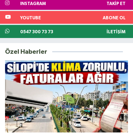
INSTAGRAM
TAKIP ET
YOUTUBE
ABONE OL
0547 300 73 73
İLETIŞIM
Özel Haberler