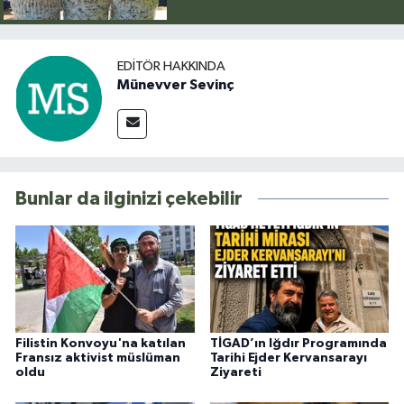
EDITÖR HAKKINDA
Münevver Sevinç
Bunlar da ilginizi çekebilir
Filistin Konvoyu'na katılan
TİGAD’ın Iğdır Programında
Fransız aktivist müslüman
Tarihi Ejder Kervansarayı
oldu
Ziyareti