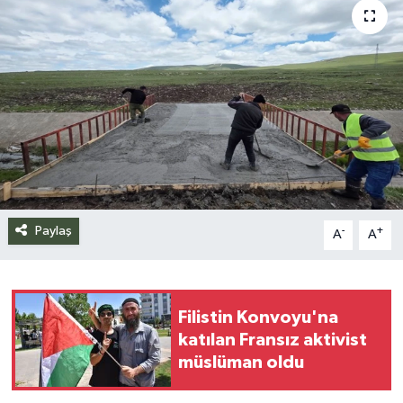
Siyaset
Spor
Teknoloji
Yazarlar
Paylaş
-
+
A
A
Filistin Konvoyu'na
katılan Fransız aktivist
müslüman oldu