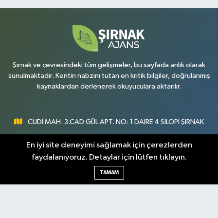
Şırnak ve çevresindeki tüm gelişmeler, bu sayfada anlık olarak
sunulmaktadır. Kentin nabzını tutan en kritik bilgiler, doğrulanmış
kaynaklardan derlenerek okuyuculara aktarılır.
CUDİ MAH. 3.CAD GÜL APT. NO: 1 DAİRE 4 SİLOPİ ŞIRNAK
0547 300 73 73
En iyi site deneyimi sağlamak için çerezlerden
faydalanıyoruz. Detaylar için lütfen tıklayın.
[email protected]
TAMAM