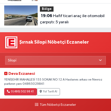
Bölge
19:06
Hafif ticari araç ile otomobil
çarpıştı: 5 yaralı
Şırnak Silopi Nöbetçi Eczaneler
Deva Eczanesi
YENİŞEHİR MAHALLESİ 155 SOKAK NO:12 A Hastanes arkası ve Nevroz
parkının yanı 04865029841
0 (486) 502 98 41
Yol Tarifi Al
Tüm Nöbetçi Eczaneler