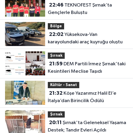
22:46
TEKNOFEST Şırnak’ta
Gençlerle Buluştu
Bölge
22:02
Yüksekova-Van
karayolundaki araç kuyruğu oluştu
Şırnak
21:59
DEM Partili İrmez Şırnak'taki
Kesintileri Meclise Taşıdı
Kültür - Sanat
21:32
Köşe Yazarımız Halil El’e
İtalya’dan Birincilik Ödülü
Şırnak
20:11
Şırnak'ta Geleneksel Yaşama
Destek; Tandır Evleri Açıldı