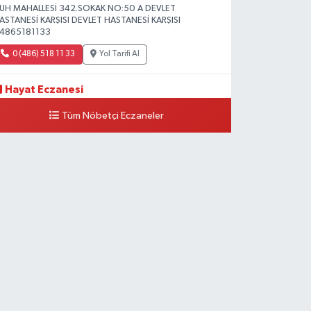
UH MAHALLESİ 342.SOKAK NO:50 A DEVLET
ASTANESİ KARŞISI DEVLET HASTANESİ KARŞISI
4865181133
0 (486) 518 11 33
Yol Tarifi Al
Hayat Eczanesi
eşiltepe Mahallesi, 1.Cadde No:10 B-C Silopi Şırnak
Tüm Nöbetçi Eczaneler
0 (486) 518 72 47
Yol Tarifi Al
Umut Eczanesi
enişehir Mahallesi, 8.Cadde No:53 A Silopi Şırnak
0 (486) 518 70 07
Yol Tarifi Al