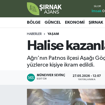
İmsak
0
Bölge
Şırnak Nöbetçi Eczaneler
BÖLGE
GÜNCEL
EKONOMI
ŞIRNAK
Güncel
Şırnak Hava Durumu
HABERLER
YAŞAM
Halise kazan
Ekonomi
Şirnak Namaz Vakitleri
Şırnak
Şırnak Trafik Yoğunluk Haritası
Ağrı'nın Patnos ilçesi Aşağı G
yüzlerce kişiye ikram edildi.
Yaşam
Süper Lig Puan Durumu ve Fikstür
MÜNEVVER SEVINÇ
27.05.2026 - 12:07
Sağlık
Tüm Manşetler
EDITÖR
YAYINLANMA
Eğitim
Son Dakika Haberleri
Kültür - Sanat
Haber Arşivi