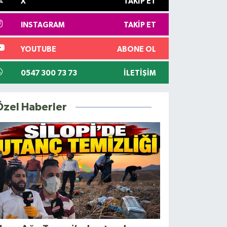
X
TAKIP ET
INSTAGRAM
TAKIP ET
YOUTUBE
ABONE OL
0547 300 73 73
İLETIŞIM
Özel Haberler