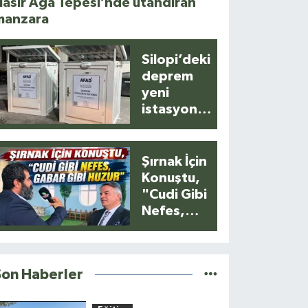
asır Ağa Tepesi’nde utandıran
manzara
Silopi’deki
deprem
yeni
istasyonla
anlık
kaydedildi
Şırnak İçin
Konuştu,
"Cudi Gibi
Nefes,
Gabar Gibi
Huzur"
Son Haberler