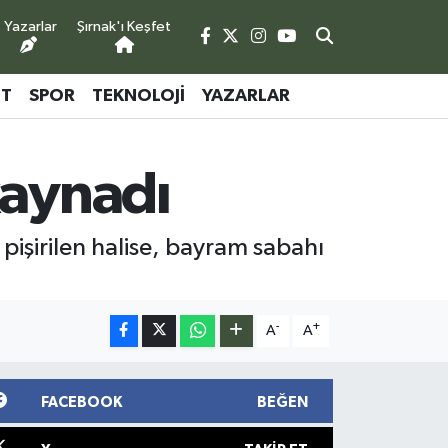
Yazarlar
Şırnak'ı Keşfet
ET
SPOR
TEKNOLOJI
YAZARLAR
kaynadı
işirilen halise, bayram sabahı
-
+
A
A
FACEBOOK
BEĞEN