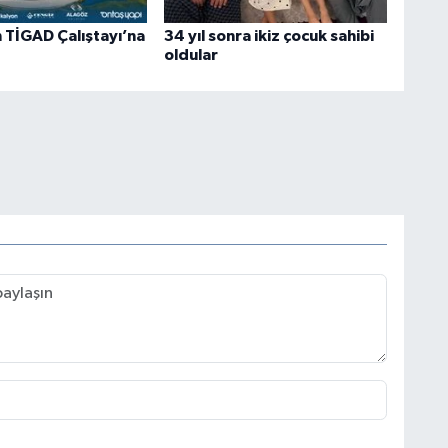
n TİGAD Çalıştayı’na
34 yıl sonra ikiz çocuk sahibi
oldular