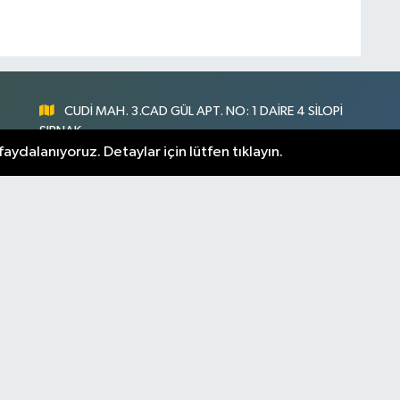
CUDİ MAH. 3.CAD GÜL APT. NO: 1 DAİRE 4 SİLOPİ
ŞIRNAK
aydalanıyoruz. Detaylar için lütfen tıklayın.
0547 300 73 73
nlık
[email protected]
rnak Hava Durumu
Şirnak Namaz Vakitleri
m Manşetler
Son Dakika Haberleri