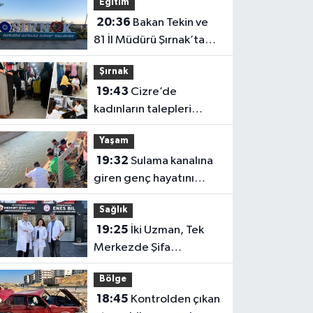
Eğitim
20:36
Bakan Tekin ve
81 İl Müdürü Şırnak’ta
Toplanıyor
Şırnak
19:43
Cizre’de
kadınların talepleri
sahada dinleniyor
Yaşam
19:32
Sulama kanalına
giren genç hayatını
kaybetti
Sağlık
19:25
İki Uzman, Tek
Merkezde Şifa
Dağıtacak
Bölge
18:45
Kontrolden çıkan