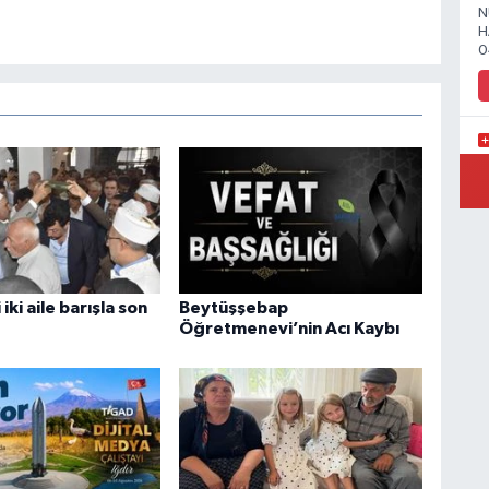
N
H
0
Y
Y
iki aile barışla son
Beytüşşebap
Öğretmenevi’nin Acı Kaybı