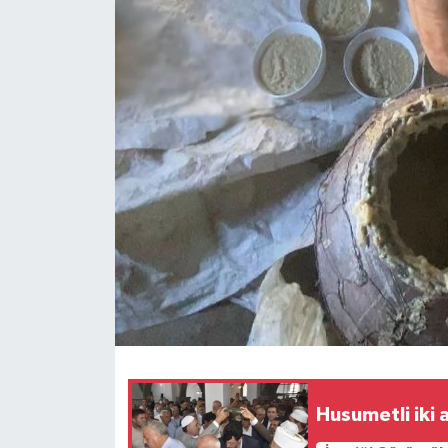
Siyaset
Spor
Teknoloji
Yazarlar
Husumetli iki 