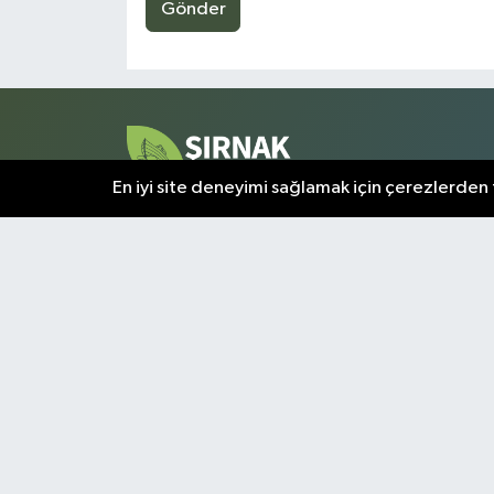
Gönder
En iyi site deneyimi sağlamak için çerezlerden f
Şırnak ve çevresindeki tüm gelişmeler, bu sayfada a
olarak sunulmaktadır. Kentin nabzını tutan en kritik
bilgiler, doğrulanmış kaynaklardan derlenerek
okuyuculara aktarılır.
Şırnak Nöbetçi Eczaneler
Şı
Puan Durumu ve Fikstür
Tü