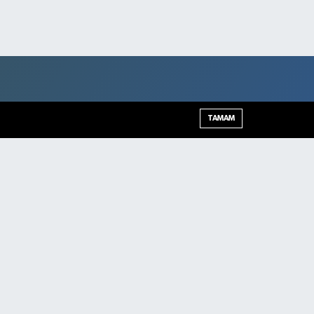
TAMAM
Şırnak Trafik Yoğunluk Haritası
Haber Arşivi