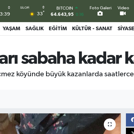
Foto Galeri
Video
BITCOIN
°
33
3:39
64.643,95
0.16
DOLAR
47,6006
0.06
YAŞAM
SAĞLIK
EĞITIM
KÜLTÜR - SANAT
SIYAS
EURO
55,0250
0.02
STERLİN
ları sabaha kadar 
64,2398
0.2
GRAM ALTIN
6513.94
0.32
BİST100
öçmez köyünde büyük kazanlarda saatlerce p
13.768
48