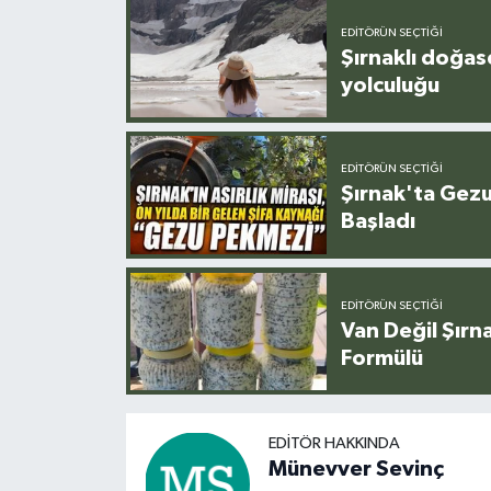
EDITÖRÜN SEÇTIĞI
Şırnaklı doğas
yolculuğu
EDITÖRÜN SEÇTIĞI
Şırnak'ta Gez
Başladı
EDITÖRÜN SEÇTIĞI
Van Değil Şırna
Formülü
EDITÖR HAKKINDA
Münevver Sevinç