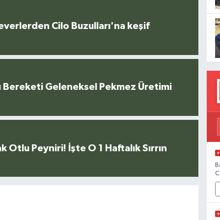
everlerden Cilo Buzulları'na keşif
u Bereketi Geleneksel Pekmez Üretimi
k Otlu Peyniri! İşte O 1 Haftalık Sırrın
B
C