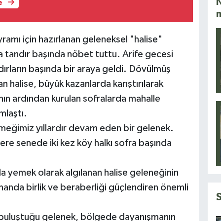
N
e
amı için hazırlanan geleneksel "halise"
 tandır başında nöbet tuttu. Arife gecesi
dırların başında bir araya geldi. Dövülmüş
n halise, büyük kazanlarda karıştırılarak
nın ardından kurulan sofralarda mahalle
mlaştı.
emeğimiz yıllardır devam eden bir gelenek.
e senede iki kez köy halkı sofra başında
yemek olarak algılanan halise geleneğinin
anda birlik ve beraberliği güçlendiren önemli
da buluştuğu gelenek, bölgede dayanışmanın