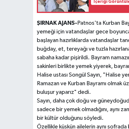
İçeriği Görüntül
ŞIRNAK AJANS-
Patnos'ta Kurban Bayr
yemeği için vatandaşlar gece boyunca
başlayan hazırlıklarda vatandaşlar tan
buğday, et, tereyağı ve tuzla hazırlana
sabaha kadar pişirildi. Bayram namazı
sakinleri birlikte yemek yiyerek, bayra
Halise ustası Songül Sayın, "Halise y
Ramazan ve Kurban Bayramı olmak üzer
buluşur yaparız" dedi.
Sayın, daha çok doğu ve güneydoğuda 
sadece bir yemek olmadığını, aynı zam
bir kültür olduğunu söyledi.
Özellikle küskün ailelerin aynı sofra