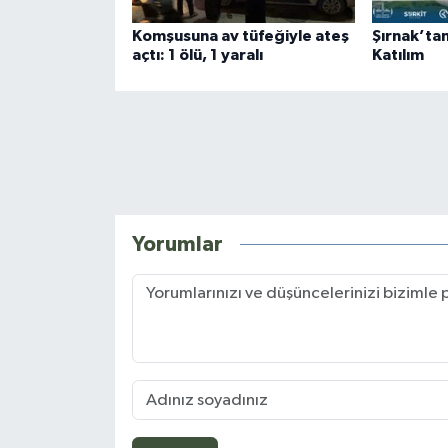
Komşusuna av tüfeğiyle ateş
Şırnak’ta
açtı: 1 ölü, 1 yaralı
Katılım
Yorumlar