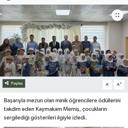
Siyaset
Spor
Teknoloji
Yazarlar
Paylaş
-
+
A
A
Başarıyla mezun olan minik öğrencilere ödüllerini
takdim eden Kaymakam Memiş, çocukların
sergilediği gösterileri ilgiyle izledi.