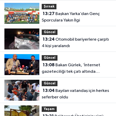
Şırnak
13:27
Başkan Yarka’dan Genç
Sporculara Yakın İlgi
Güncel
13:24
Otomobil bariyerlere çarptı
4 kişi yaralandı
Güncel
13:08
Bakan Gürlek, ‘İnternet
gazeteciliği tek çatı altında
toplanmalı’
Güncel
13:04
Bayılan vatandaş için herkes
seferber oldu
Yaşam