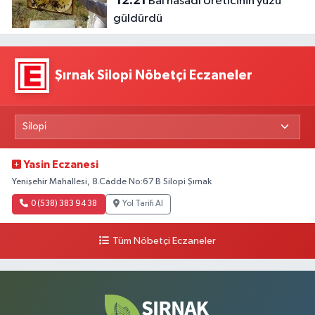
12:21
Bal hasadı Üreticinin yüzü
güldürdü
Şırnak Silopi Nöbetçi Eczaneler
Yasin Eczanesi
Yenişehir Mahallesi, 8.Cadde No:67 B Silopi Şırnak
0 (538) 383 94 38
Yol Tarifi Al
Tüm Nöbetçi Eczaneler