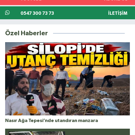
0547 300 73 73
İLETIŞIM
Özel Haberler
Nasır Ağa Tepesi’nde utandıran manzara