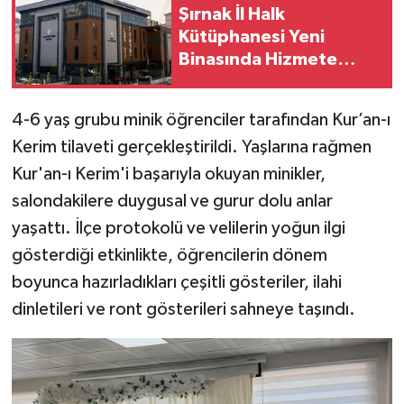
Şırnak İl Halk
Kütüphanesi Yeni
Binasında Hizmete
Açılıyor
4-6 yaş grubu minik öğrenciler tarafından Kur’an-ı
Kerim tilaveti gerçekleştirildi. Yaşlarına rağmen
Kur'an-ı Kerim'i başarıyla okuyan minikler,
salondakilere duygusal ve gurur dolu anlar
yaşattı. İlçe protokolü ve velilerin yoğun ilgi
gösterdiği etkinlikte, öğrencilerin dönem
boyunca hazırladıkları çeşitli gösteriler, ilahi
dinletileri ve ront gösterileri sahneye taşındı.