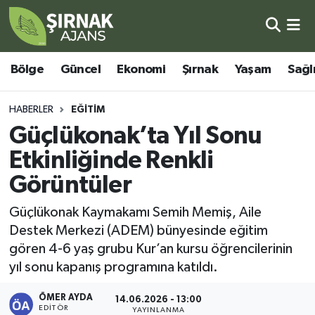
Bölge
Şırnak Nöbetçi Eczaneler
Bölge
Güncel
Ekonomi
Şırnak
Yaşam
Sağl
Güncel
Şırnak Hava Durumu
HABERLER
EĞITIM
Ekonomi
Şirnak Namaz Vakitleri
Güçlükonak’ta Yıl Sonu
Etkinliğinde Renkli
Şırnak
Şırnak Trafik Yoğunluk Haritası
Görüntüler
Yaşam
Süper Lig Puan Durumu ve Fikstür
Güçlükonak Kaymakamı Semih Memiş, Aile
Destek Merkezi (ADEM) bünyesinde eğitim
Sağlık
Tüm Manşetler
gören 4-6 yaş grubu Kur’an kursu öğrencilerinin
yıl sonu kapanış programına katıldı.
Eğitim
Son Dakika Haberleri
ÖMER AYDA
14.06.2026 - 13:00
Kültür - Sanat
Haber Arşivi
EDITÖR
YAYINLANMA