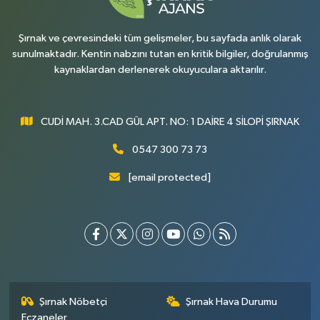
Şırnak ve çevresindeki tüm gelişmeler, bu sayfada anlık olarak
sunulmaktadır. Kentin nabzını tutan en kritik bilgiler, doğrulanmış
kaynaklardan derlenerek okuyuculara aktarılır.
CUDİ MAH. 3.CAD GÜL APT. NO: 1 DAİRE 4 SİLOPİ ŞIRNAK
0547 300 73 73
[email protected]
Şırnak Nöbetçi
Şırnak Hava Durumu
Eczaneler