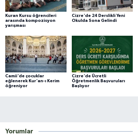
Kuran Kursu öğrencileri
Cizre'de 24 Derslikli Yeni
arasında kompozisyon
Okulda Sona Gelindi
yarışması
Camii'de çocuklar
Cizre'de Ücretli
eğlenerek Kur'an-ı Kerim
Öğretmenlik Başvuruları
öğreniyor
Başlıyor
Yorumlar