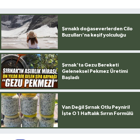
Şırnaklı doğaseverlerden Cilo
Buzulları'na keşif yolculuğu
Şırnak'ta Gezu Bereketi
Geleneksel Pekmez Üretimi
Başladı
Van Değil Şırnak Otlu Peyniri!
İşte O 1 Haftalık Sırrın Formülü