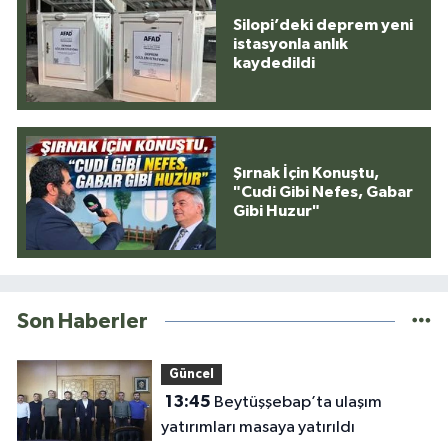
Silopi’deki deprem yeni
istasyonla anlık
kaydedildi
Şırnak İçin Konuştu,
"Cudi Gibi Nefes, Gabar
Gibi Huzur"
Son Haberler
Güncel
13:45
Beytüşşebap’ta ulaşım
yatırımları masaya yatırıldı