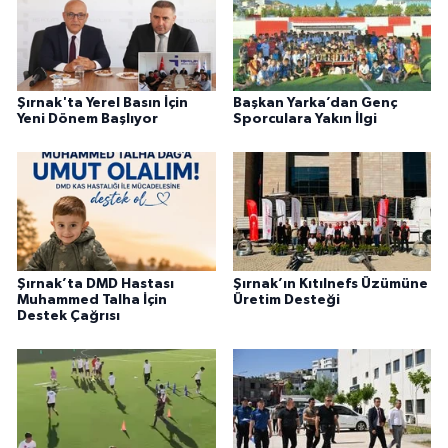
Şırnak'ta Yerel Basın İçin
Başkan Yarka’dan Genç
Yeni Dönem Başlıyor
Sporculara Yakın İlgi
Şırnak’ta DMD Hastası
Şırnak’ın Kıtılnefs Üzümüne
Muhammed Talha İçin
Üretim Desteği
Destek Çağrısı