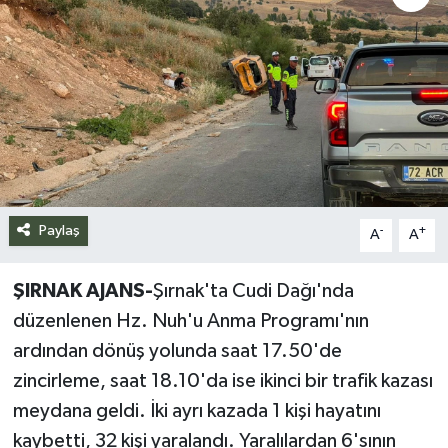
Siyaset
Spor
Teknoloji
Yazarlar
Paylaş
-
+
A
A
ŞIRNAK AJANS-
Şırnak'ta Cudi Dağı'nda
düzenlenen Hz. Nuh'u Anma Programı'nın
ardından dönüş yolunda saat 17.50'de
zincirleme, saat 18.10'da ise ikinci bir trafik kazası
meydana geldi. İki ayrı kazada 1 kişi hayatını
kaybetti, 32 kişi yaralandı. Yaralılardan 6'sının