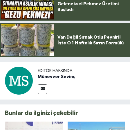
Geleneksel Pekmez Üretimi
Başladı
Van Değil Şırnak Otlu Peyniri!
İşte O 1 Haftalık Sırrın Formülü
EDITÖR HAKKINDA
Münevver Sevinç
Bunlar da ilginizi çekebilir