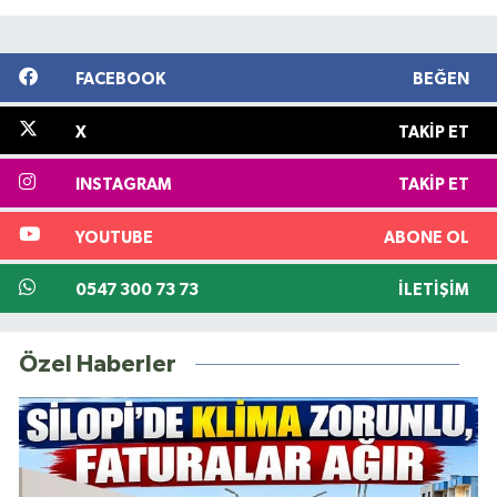
FACEBOOK
BEĞEN
X
TAKIP ET
INSTAGRAM
TAKIP ET
YOUTUBE
ABONE OL
0547 300 73 73
İLETIŞIM
Özel Haberler