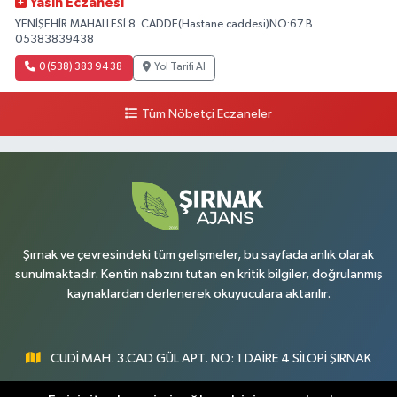
Yasin Eczanesi
YENİŞEHİR MAHALLESİ 8. CADDE(Hastane caddesi)NO:67 B
05383839438
0 (538) 383 94 38
Yol Tarifi Al
Tüm Nöbetçi Eczaneler
Şırnak ve çevresindeki tüm gelişmeler, bu sayfada anlık olarak
sunulmaktadır. Kentin nabzını tutan en kritik bilgiler, doğrulanmış
kaynaklardan derlenerek okuyuculara aktarılır.
CUDİ MAH. 3.CAD GÜL APT. NO: 1 DAİRE 4 SİLOPİ ŞIRNAK
0547 300 73 73