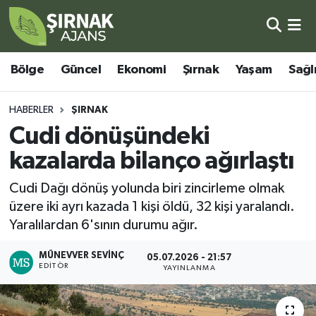
Bölge
Şırnak Nöbetçi Eczaneler
Bölge
Güncel
Ekonomi
Şırnak
Yaşam
Sağl
Güncel
Şırnak Hava Durumu
HABERLER
ŞIRNAK
Ekonomi
Şirnak Namaz Vakitleri
Cudi dönüşündeki
kazalarda bilanço ağırlaştı
Şırnak
Şırnak Trafik Yoğunluk Haritası
Cudi Dağı dönüş yolunda biri zincirleme olmak
Yaşam
Süper Lig Puan Durumu ve Fikstür
üzere iki ayrı kazada 1 kişi öldü, 32 kişi yaralandı.
Yaralılardan 6'sının durumu ağır.
Sağlık
Tüm Manşetler
MÜNEVVER SEVINÇ
05.07.2026 - 21:57
EDITÖR
Eğitim
Son Dakika Haberleri
YAYINLANMA
Kültür - Sanat
Haber Arşivi