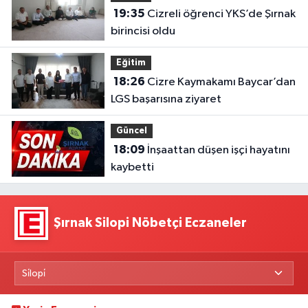
19:35
Cizreli öğrenci YKS’de Şırnak
birincisi oldu
Eğitim
18:26
Cizre Kaymakamı Baycar’dan
LGS başarısına ziyaret
Güncel
18:09
İnşaattan düşen işçi hayatını
kaybetti
Şırnak Silopi Nöbetçi Eczaneler