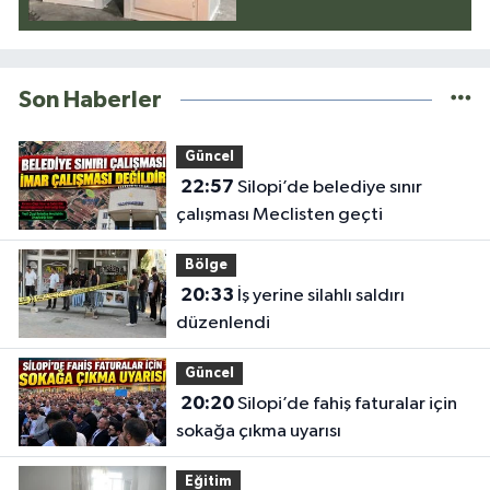
Son Haberler
Güncel
22:57
Silopi’de belediye sınır
çalışması Meclisten geçti
Bölge
20:33
İş yerine silahlı saldırı
düzenlendi
Güncel
20:20
Silopi’de fahiş faturalar için
sokağa çıkma uyarısı
Eğitim