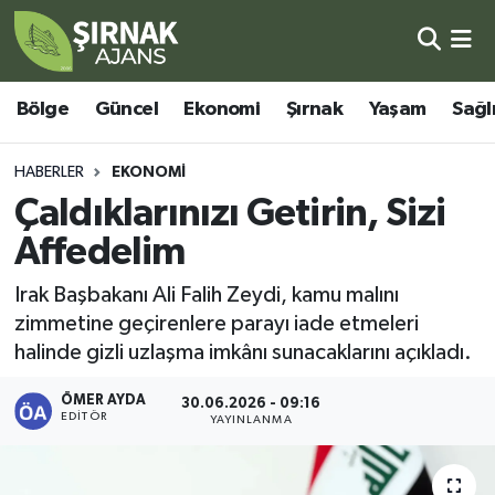
Bölge
Şırnak Nöbetçi Eczaneler
Bölge
Güncel
Ekonomi
Şırnak
Yaşam
Sağl
Güncel
Şırnak Hava Durumu
HABERLER
EKONOMI
Ekonomi
Şirnak Namaz Vakitleri
Çaldıklarınızı Getirin, Sizi
Affedelim
Şırnak
Şırnak Trafik Yoğunluk Haritası
Irak Başbakanı Ali Falih Zeydi, kamu malını
Yaşam
Süper Lig Puan Durumu ve Fikstür
zimmetine geçirenlere parayı iade etmeleri
halinde gizli uzlaşma imkânı sunacaklarını açıkladı.
Sağlık
Tüm Manşetler
ÖMER AYDA
30.06.2026 - 09:16
EDITÖR
Eğitim
Son Dakika Haberleri
YAYINLANMA
Kültür - Sanat
Haber Arşivi