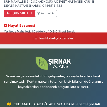
NUH MAHALLESİ 342.SOKAK NO:50 A DEVLET HASTANESİ KARŞISI
DEVLET HASTANESİ KARŞISI 04865181133
0 (486) 518 11 33
Yol Tarifi Al
Hayat Eczanesi
Yeşiltepe Mahallesi, 1.Cadde No:10 B-C Silopi Şırnak
Tüm Nöbetçi Eczaneler
0 (486) 518 72 47
Yol Tarifi Al
Umut Eczanesi
Yenişehir Mahallesi, 8.Cadde No:53 A Silopi Şırnak
0 (486) 518 70 07
Yol Tarifi Al
Şırnak ve çevresindeki tüm gelişmeler, bu sayfada anlık olarak
sunulmaktadır. Kentin nabzını tutan en kritik bilgiler, doğrulanmış
kaynaklardan derlenerek okuyuculara aktarılır.
CUDİ MAH. 3.CAD GÜL APT. NO: 1 DAİRE 4 SİLOPİ ŞIRNAK