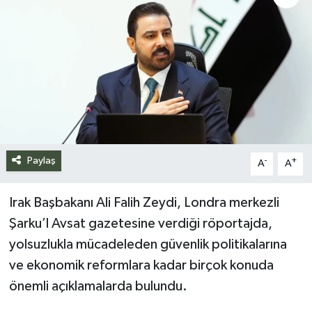
Siyaset
Spor
Teknoloji
Yazarlar
Paylaş
-
+
A
A
Irak Başbakanı Ali Falih Zeydi, Londra merkezli
Şarku’l Avsat gazetesine verdiği röportajda,
yolsuzlukla mücadeleden güvenlik politikalarına
ve ekonomik reformlara kadar birçok konuda
önemli açıklamalarda bulundu.