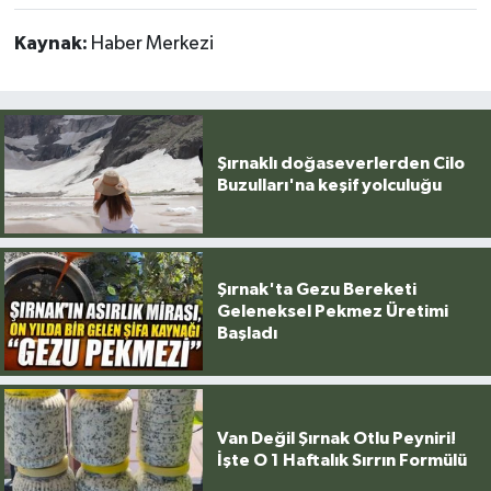
Kaynak:
Haber Merkezi
Şırnaklı doğaseverlerden Cilo
Buzulları'na keşif yolculuğu
Şırnak'ta Gezu Bereketi
Geleneksel Pekmez Üretimi
Başladı
Van Değil Şırnak Otlu Peyniri!
İşte O 1 Haftalık Sırrın Formülü