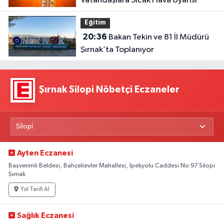
Vatandaşlara Sıcak Hava Uyarısı
Eğitim
20:36
Bakan Tekin ve 81 İl Müdürü
Şırnak’ta Toplanıyor
Şırnak Silopi Nöbetçi Eczaneler
Ayten Eczanesi
Başverimli Beldesi, Bahçelievler Mahallesi, İpekyolu Caddesi No:97 Silopi
Şırnak
Yol Tarifi Al
Sağlık Eczanesi