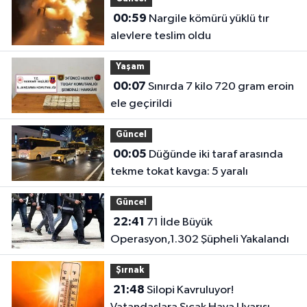
00:59
Nargile kömürü yüklü tır
alevlere teslim oldu
Yaşam
00:07
Sınırda 7 kilo 720 gram eroin
ele geçirildi
Güncel
00:05
Düğünde iki taraf arasında
tekme tokat kavga: 5 yaralı
Güncel
22:41
71 İlde Büyük
Operasyon,1.302 Şüpheli Yakalandı
Şırnak
21:48
Silopi Kavruluyor!