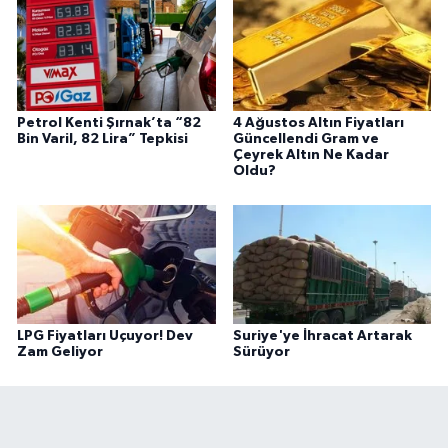
Petrol Kenti Şırnak’ta “82
4 Ağustos Altın Fiyatları
Bin Varil, 82 Lira” Tepkisi
Güncellendi Gram ve
Çeyrek Altın Ne Kadar
Oldu?
LPG Fiyatları Uçuyor! Dev
Suriye'ye İhracat Artarak
Zam Geliyor
Sürüyor