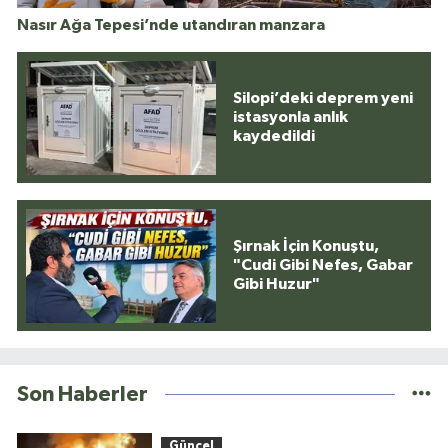
Nasır Ağa Tepesi’nde utandıran manzara
Silopi’deki deprem yeni
istasyonla anlık
kaydedildi
Şırnak İçin Konuştu,
"Cudi Gibi Nefes, Gabar
Gibi Huzur"
Son Haberler
Güncel