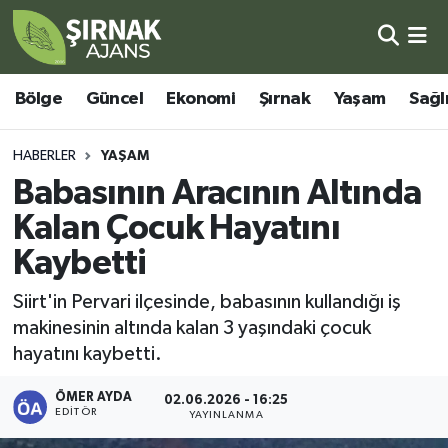
Bölge
Şırnak Nöbetçi Eczaneler
Bölge
Güncel
Ekonomi
Şırnak
Yaşam
Sağl
Güncel
Şırnak Hava Durumu
HABERLER
YAŞAM
Ekonomi
Şirnak Namaz Vakitleri
Babasının Aracının Altında
Kalan Çocuk Hayatını
Şırnak
Şırnak Trafik Yoğunluk Haritası
Kaybetti
Yaşam
Süper Lig Puan Durumu ve Fikstür
Siirt'in Pervari ilçesinde, babasının kullandığı iş
makinesinin altında kalan 3 yaşındaki çocuk
Sağlık
Tüm Manşetler
hayatını kaybetti.
Eğitim
Son Dakika Haberleri
ÖMER AYDA
02.06.2026 - 16:25
EDITÖR
YAYINLANMA
Kültür - Sanat
Haber Arşivi