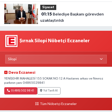
Siyaset
01:15
Belediye Başkanı görevden
uzaklaştırıldı
Şırnak Silopi Nöbetçi Eczaneler
Deva Eczanesi
YENİŞEHİR MAHALLESİ 155 SOKAK NO:12 A Hastanes arkası ve Nevroz
parkının yanı 04865029841
0 (486) 502 98 41
Yol Tarifi Al
Tüm Nöbetçi Eczaneler