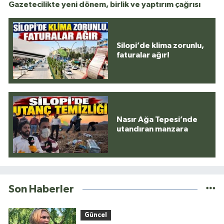
Gazetecilikte yeni dönem, birlik ve yaptırım çağrısı
Silopi’de klima zorunlu,
faturalar ağır!
Nasır Ağa Tepesi’nde
utandıran manzara
Son Haberler
Güncel