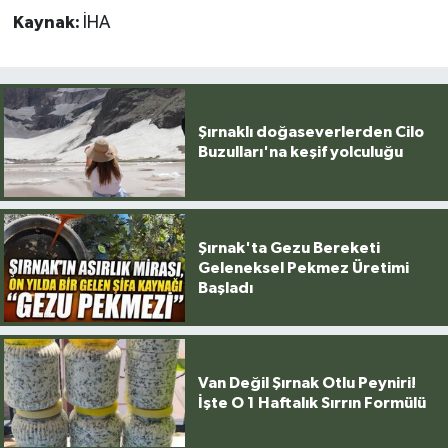
Kaynak:
İHA
Şırnaklı doğaseverlerden Cilo
Buzulları'na keşif yolculuğu
Şırnak'ta Gezu Bereketi
Geleneksel Pekmez Üretimi
Başladı
Van Değil Şırnak Otlu Peyniri!
İşte O 1 Haftalık Sırrın Formülü