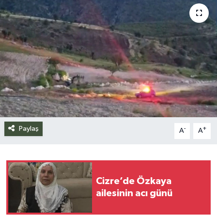
Siyaset
Spor
Teknoloji
Yazarlar
Paylaş
-
+
A
A
Cizre’de Özkaya
ailesinin acı günü