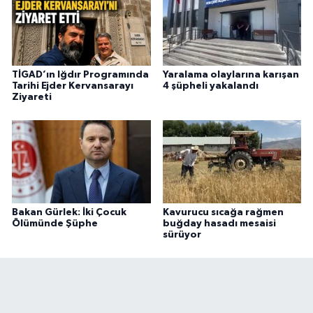
TİGAD’ın Iğdır Programında
Yaralama olaylarına karışan
Tarihi Ejder Kervansarayı
4 şüpheli yakalandı
Ziyareti
Bakan Gürlek: İki Çocuk
Kavurucu sıcağa rağmen
Ölümünde Şüphe
buğday hasadı mesaisi
sürüyor