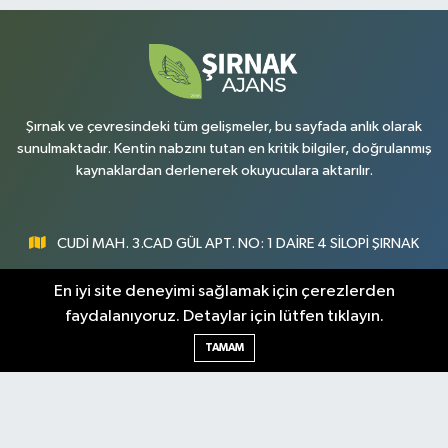
Şırnak ve çevresindeki tüm gelişmeler, bu sayfada anlık olarak
sunulmaktadır. Kentin nabzını tutan en kritik bilgiler, doğrulanmış
kaynaklardan derlenerek okuyuculara aktarılır.
CUDİ MAH. 3.CAD GÜL APT. NO: 1 DAİRE 4 SİLOPİ ŞIRNAK
0547 300 73 73
En iyi site deneyimi sağlamak için çerezlerden
faydalanıyoruz. Detaylar için lütfen tıklayın.
[email protected]
TAMAM