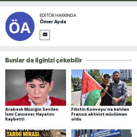
EDITÖR HAKKINDA
Ömer Ayda
Bunlar da ilginizi çekebilir
Arabesk Müziğin Sevilen
Filistin Konvoyu'na katılan
İsmi Cansever Hayatını
Fransız aktivist müslüman
Kaybetti
oldu