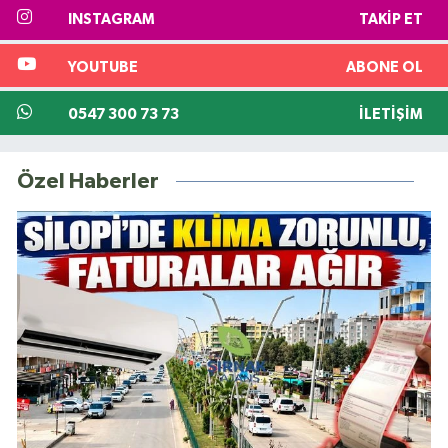
INSTAGRAM
TAKIP ET
YOUTUBE
ABONE OL
0547 300 73 73
İLETIŞIM
Özel Haberler