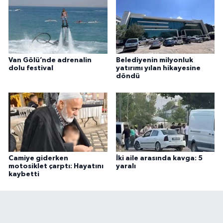
Van Gölü’nde adrenalin
Belediyenin milyonluk
dolu festival
yatırımı yılan hikayesine
döndü
Camiye giderken
İki aile arasında kavga: 5
motosiklet çarptı: Hayatını
yaralı
kaybetti