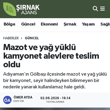
Bölge
Şırnak Nöbetçi Eczaneler
Bölge
Güncel
Ekonomi
Şırnak
Yaşam
Sağl
Güncel
Şırnak Hava Durumu
HABERLER
GÜNCEL
Ekonomi
Şirnak Namaz Vakitleri
Mazot ve yağ yüklü
kamyonet alevlere teslim
Şırnak
Şırnak Trafik Yoğunluk Haritası
oldu
Yaşam
Süper Lig Puan Durumu ve Fikstür
Adıyaman’ın Gölbaşı ilçesinde mazot ve yağ yüklü
bir kamyonet, seyir halindeyken bilinmeyen bir
Sağlık
Tüm Manşetler
nedenle yanarak kullanılamaz hale geldi.
Eğitim
Son Dakika Haberleri
ÖMER AYDA
02.06.2026 - 16:14
EDITÖR
YAYINLANMA
Kültür - Sanat
Haber Arşivi