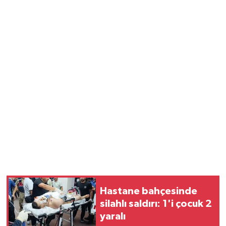
Hastane bahçesinde
silahlı saldırı: 1'i çocuk 2
yaralı