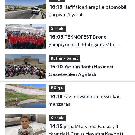
16:19
Hafif ticari araç ile otomobil
çarpıştı: 5 yaralı
Şırnak
16:05
TEKNOFEST Drone
Şampiyonası 1. Etabı Şırnak’ta
Başladı
Kültür - Sanat
15:10
Iğdır’ın Tarihi Hazinesi
Gazetecileri Ağırladı
Bölge
14:18
Yaz mevsiminde eşsiz kar
manzarası
Şırnak
14:15
Şırnak’ta Klima Faciası, 4
Yaşındaki Çocuk Hayatını Kaybetti