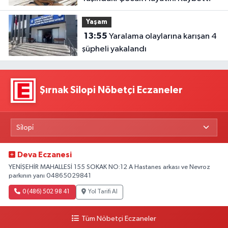
Yaşam
13:55
Yaralama olaylarına karışan 4
şüpheli yakalandı
Şırnak Silopi Nöbetçi Eczaneler
Deva Eczanesi
YENİŞEHİR MAHALLESİ 155 SOKAK NO:12 A Hastanes arkası ve Nevroz
parkının yanı 04865029841
0 (486) 502 98 41
Yol Tarifi Al
Tüm Nöbetçi Eczaneler