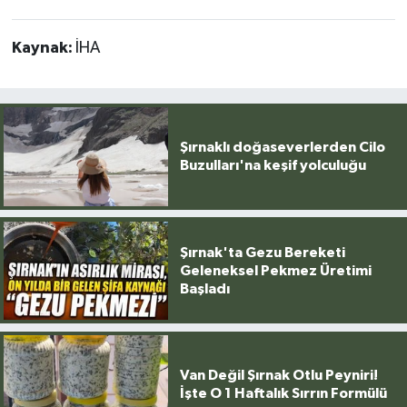
Kaynak:
İHA
Şırnaklı doğaseverlerden Cilo
Buzulları'na keşif yolculuğu
Şırnak'ta Gezu Bereketi
Geleneksel Pekmez Üretimi
Başladı
Van Değil Şırnak Otlu Peyniri!
İşte O 1 Haftalık Sırrın Formülü