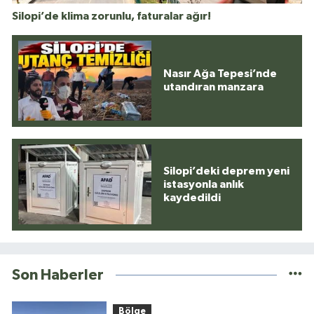
Silopi’de klima zorunlu, faturalar ağır!
Nasır Ağa Tepesi’nde
utandıran manzara
Silopi’deki deprem yeni
istasyonla anlık
kaydedildi
Son Haberler
Bölge