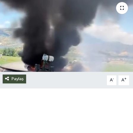
Siyaset
Spor
Teknoloji
Yazarlar
Paylaş
-
+
A
A