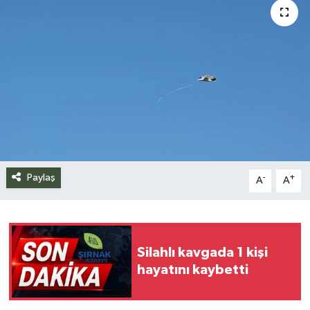
Siyaset
Spor
Teknoloji
Yazarlar
Paylaş
-
+
A
A
Silahlı kavgada 1 kişi
hayatını kaybetti