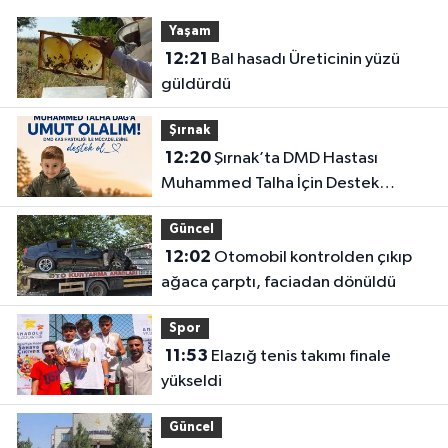
Yaşam
12:21
Bal hasadı Üreticinin yüzü
güldürdü
Şırnak
12:20
Şırnak’ta DMD Hastası
Muhammed Talha İçin Destek
Çağrısı
Güncel
12:02
Otomobil kontrolden çıkıp
ağaca çarptı, faciadan dönüldü
Spor
11:53
Elazığ tenis takımı finale
yükseldi
Güncel