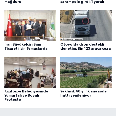
mağduru
şarampole girdi: 1 yaralı
İran Büyükelçisi Sınır
Otoyolda dron destekli
Ticareti İçin Temaslarda
denetim: Bin 123 araca ceza
Kızıltepe Belediyesinde
Yaklaşık 40 yıllık ana isale
Yumurtalı ve Boyalı
hattı yenileniyor
Protesto