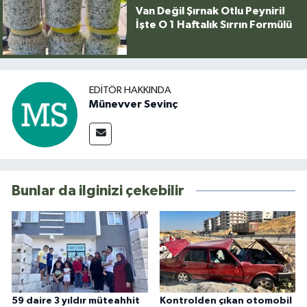
Van Değil Şırnak Otlu Peyniri!
İşte O 1 Haftalık Sırrın Formülü
EDITÖR HAKKINDA
Münevver Sevinç
Bunlar da ilginizi çekebilir
59 daire 3 yıldır müteahhit
Kontrolden çıkan otomobil