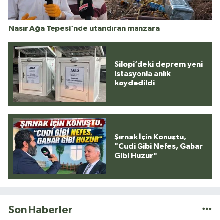
Nasır Ağa Tepesi’nde utandıran manzara
Silopi’deki deprem yeni
istasyonla anlık
kaydedildi
Şırnak İçin Konuştu,
"Cudi Gibi Nefes, Gabar
Gibi Huzur"
Son Haberler