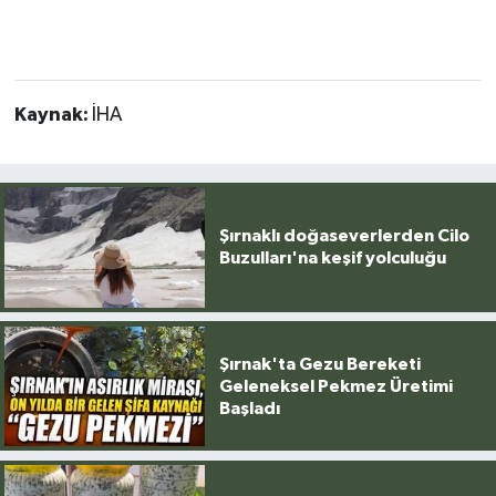
Kaynak:
İHA
Şırnaklı doğaseverlerden Cilo
Buzulları'na keşif yolculuğu
Şırnak'ta Gezu Bereketi
Geleneksel Pekmez Üretimi
Başladı