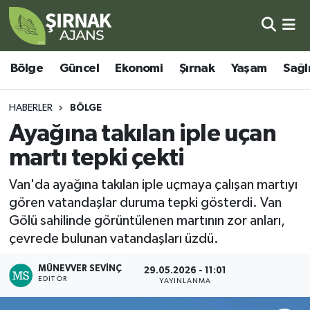
Bölge
Şırnak Nöbetçi Eczaneler
Bölge
Güncel
Ekonomi
Şırnak
Yaşam
Sağl
Güncel
Şırnak Hava Durumu
HABERLER
BÖLGE
Ekonomi
Şirnak Namaz Vakitleri
Ayağına takılan iple uçan
martı tepki çekti
Şırnak
Şırnak Trafik Yoğunluk Haritası
Van'da ayağına takılan iple uçmaya çalışan martıyı
Yaşam
Süper Lig Puan Durumu ve Fikstür
gören vatandaşlar duruma tepki gösterdi. Van
Gölü sahilinde görüntülenen martının zor anları,
Sağlık
Tüm Manşetler
çevrede bulunan vatandaşları üzdü.
Eğitim
Son Dakika Haberleri
MÜNEVVER SEVINÇ
29.05.2026 - 11:01
EDITÖR
YAYINLANMA
Kültür - Sanat
Haber Arşivi