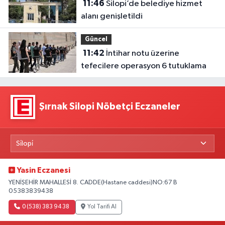
11:46
Silopi’de belediye hizmet
alanı genişletildi
Güncel
11:42
İntihar notu üzerine
tefecilere operasyon 6 tutuklama
Şırnak Silopi Nöbetçi Eczaneler
Yasin Eczanesi
YENİŞEHİR MAHALLESİ 8. CADDE(Hastane caddesi)NO:67 B
05383839438
0 (538) 383 94 38
Yol Tarifi Al