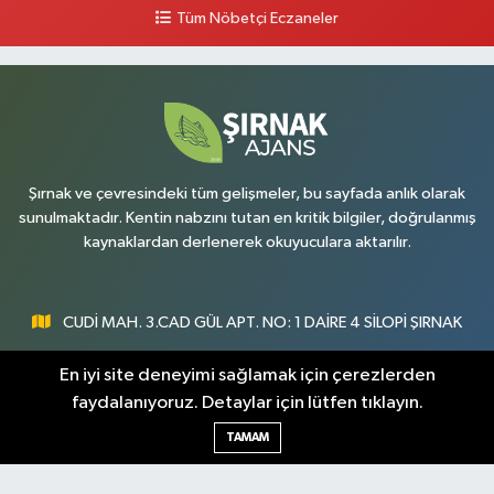
Tüm Nöbetçi Eczaneler
Şırnak ve çevresindeki tüm gelişmeler, bu sayfada anlık olarak
sunulmaktadır. Kentin nabzını tutan en kritik bilgiler, doğrulanmış
kaynaklardan derlenerek okuyuculara aktarılır.
CUDİ MAH. 3.CAD GÜL APT. NO: 1 DAİRE 4 SİLOPİ ŞIRNAK
0547 300 73 73
En iyi site deneyimi sağlamak için çerezlerden
faydalanıyoruz. Detaylar için lütfen tıklayın.
[email protected]
TAMAM