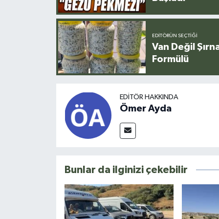
EDITÖRÜN SEÇTIĞI
Van Değil Şırna
Formülü
EDITÖR HAKKINDA
Ömer Ayda
Bunlar da ilginizi çekebilir