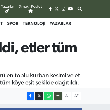
Yazarlar
Şırnak'ı Keşfet
ET
SPOR
TEKNOLOJI
YAZARLAR
di, etler tüm
ürülen toplu kurban kesimi ve et
üm köye eşit şekilde dağıtıldı.
-
+
A
A