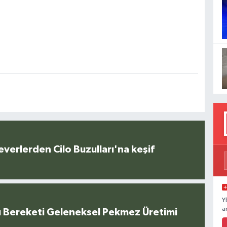
everlerden Cilo Buzulları'na keşif
Y
a
u Bereketi Geleneksel Pekmez Üretimi