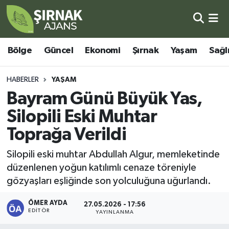
Bölge
Şırnak Nöbetçi Eczaneler
Bölge
Güncel
Ekonomi
Şırnak
Yaşam
Sağl
Güncel
Şırnak Hava Durumu
HABERLER
YAŞAM
Ekonomi
Şirnak Namaz Vakitleri
Bayram Günü Büyük Yas,
Silopili Eski Muhtar
Şırnak
Şırnak Trafik Yoğunluk Haritası
Toprağa Verildi
Yaşam
Süper Lig Puan Durumu ve Fikstür
Silopili eski muhtar Abdullah Algur, memleketinde
düzenlenen yoğun katılımlı cenaze töreniyle
Sağlık
Tüm Manşetler
gözyaşları eşliğinde son yolculuğuna uğurlandı.
Eğitim
Son Dakika Haberleri
ÖMER AYDA
27.05.2026 - 17:56
EDITÖR
YAYINLANMA
Kültür - Sanat
Haber Arşivi