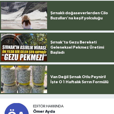
Şırnaklı doğaseverlerden Cilo
Buzulları'na keşif yolculuğu
Şırnak'ta Gezu Bereketi
Geleneksel Pekmez Üretimi
Başladı
Van Değil Şırnak Otlu Peyniri!
İşte O 1 Haftalık Sırrın Formülü
EDITÖR HAKKINDA
Ömer Ayda