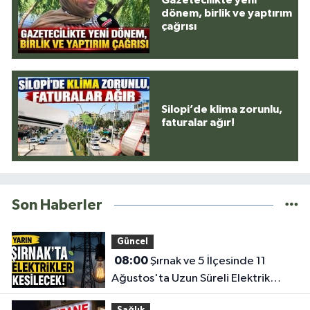
Gazetecilikte yeni
dönem, birlik ve yaptırım
çağrısı
Silopi’de klima zorunlu,
faturalar ağır!
Son Haberler
Güncel
08:00
Şırnak ve 5 İlçesinde 11
Ağustos'ta Uzun Süreli Elektrik
Kesintisi Yapılacak