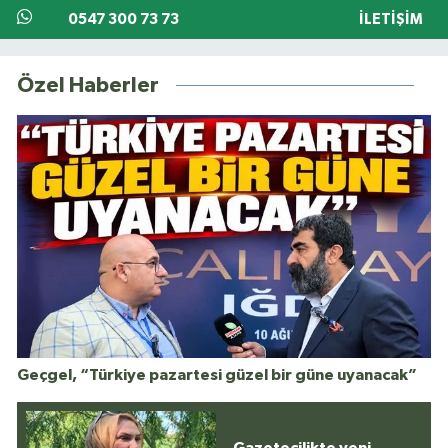
0547 300 73 73
İLETIŞIM
Özel Haberler
Geçgel, “Türkiye pazartesi güzel bir güne uyanacak”