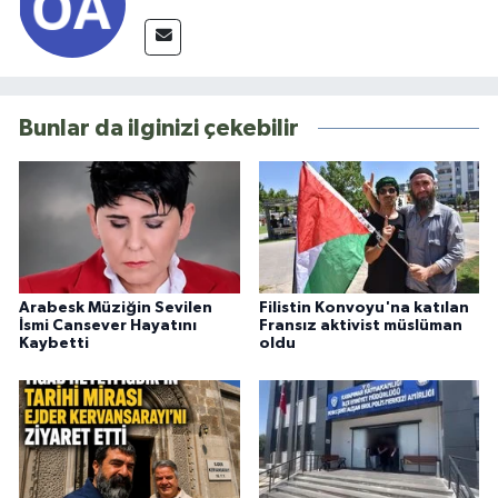
Bunlar da ilginizi çekebilir
Arabesk Müziğin Sevilen
Filistin Konvoyu'na katılan
İsmi Cansever Hayatını
Fransız aktivist müslüman
Kaybetti
oldu