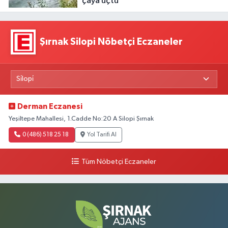
çaya uçtu
Şırnak Silopi Nöbetçi Eczaneler
Derman Eczanesi
Yeşiltepe Mahallesi, 1.Cadde No:20 A Silopi Şırnak
0 (486) 518 25 18
Yol Tarifi Al
Tüm Nöbetçi Eczaneler