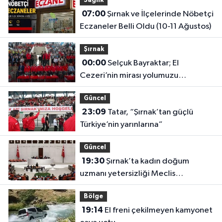
Sağlık
07:00
Şırnak ve İlçelerinde Nöbetçi
Eczaneler Belli Oldu (10-11 Ağustos)
Şırnak
00:00
Selçuk Bayraktar; El
Cezeri’nin mirası yolumuzu
aydınlatıyor
Güncel
23:09
Tatar, “Şırnak’tan güçlü
Türkiye’nin yarınlarına”
Güncel
19:30
Şırnak’ta kadın doğum
uzmanı yetersizliği Meclis
gündeminde
Bölge
19:14
El freni çekilmeyen kamyonet