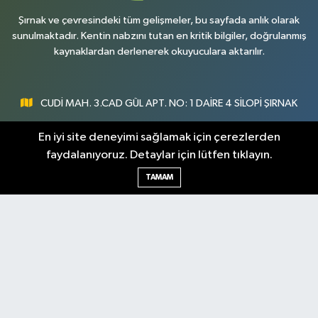
Şırnak ve çevresindeki tüm gelişmeler, bu sayfada anlık olarak
sunulmaktadır. Kentin nabzını tutan en kritik bilgiler, doğrulanmış
kaynaklardan derlenerek okuyuculara aktarılır.
CUDİ MAH. 3.CAD GÜL APT. NO: 1 DAİRE 4 SİLOPİ ŞIRNAK
0547 300 73 73
En iyi site deneyimi sağlamak için çerezlerden
faydalanıyoruz. Detaylar için lütfen tıklayın.
[email protected]
TAMAM
Şırnak Nöbetçi
Şırnak Hava Durumu
Eczaneler