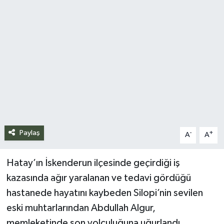
Siyaset
Spor
Teknoloji
Yazarlar
Paylaş
-
+
A
A
Hatay’ın İskenderun ilçesinde geçirdiği iş
kazasında ağır yaralanan ve tedavi gördüğü
hastanede hayatını kaybeden Silopi’nin sevilen
eski muhtarlarından Abdullah Algur,
memleketinde son yolculuğuna uğurlandı.