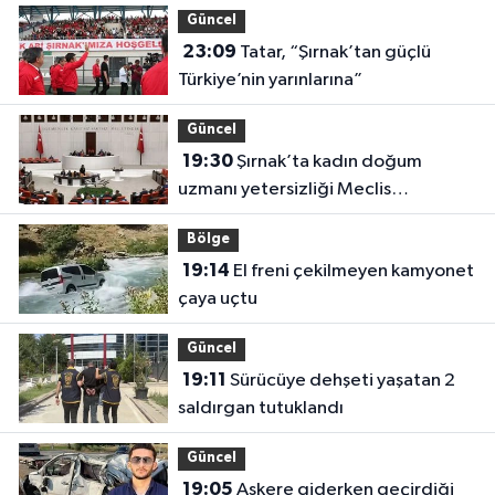
Güncel
23:09
Tatar, “Şırnak’tan güçlü
Türkiye’nin yarınlarına”
Güncel
19:30
Şırnak’ta kadın doğum
uzmanı yetersizliği Meclis
gündeminde
Bölge
19:14
El freni çekilmeyen kamyonet
çaya uçtu
Güncel
19:11
Sürücüye dehşeti yaşatan 2
saldırgan tutuklandı
Güncel
19:05
Askere giderken geçirdiği