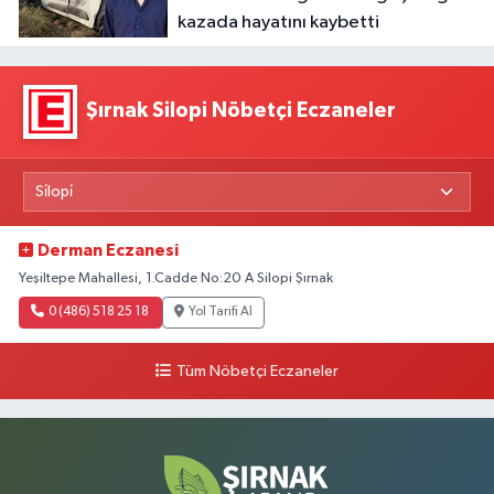
kazada hayatını kaybetti
Şırnak Silopi Nöbetçi Eczaneler
Derman Eczanesi
Yeşiltepe Mahallesi, 1.Cadde No:20 A Silopi Şırnak
0 (486) 518 25 18
Yol Tarifi Al
Tüm Nöbetçi Eczaneler