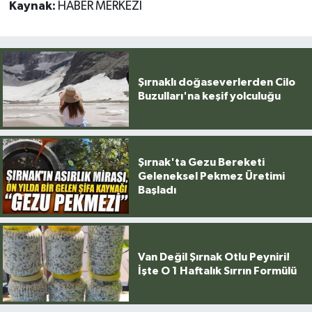
Kaynak:
HABER MERKEZİ
Şırnaklı doğaseverlerden Cilo
Buzulları'na keşif yolculuğu
Şırnak'ta Gezu Bereketi
Geleneksel Pekmez Üretimi
Başladı
Van Değil Şırnak Otlu Peyniri!
İşte O 1 Haftalık Sırrın Formülü