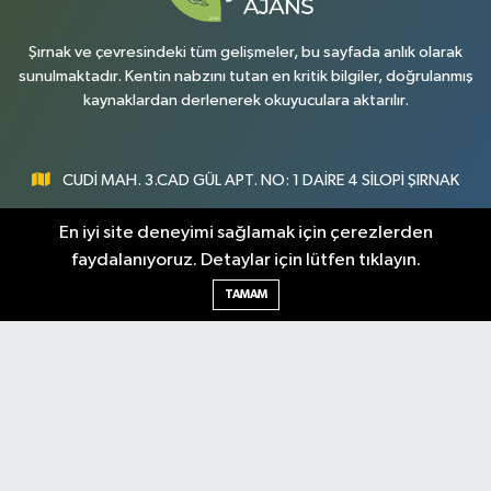
Şırnak ve çevresindeki tüm gelişmeler, bu sayfada anlık olarak
sunulmaktadır. Kentin nabzını tutan en kritik bilgiler, doğrulanmış
kaynaklardan derlenerek okuyuculara aktarılır.
CUDİ MAH. 3.CAD GÜL APT. NO: 1 DAİRE 4 SİLOPİ ŞIRNAK
0547 300 73 73
En iyi site deneyimi sağlamak için çerezlerden
faydalanıyoruz. Detaylar için lütfen tıklayın.
[email protected]
TAMAM
Şırnak Nöbetçi
Şırnak Hava Durumu
Eczaneler