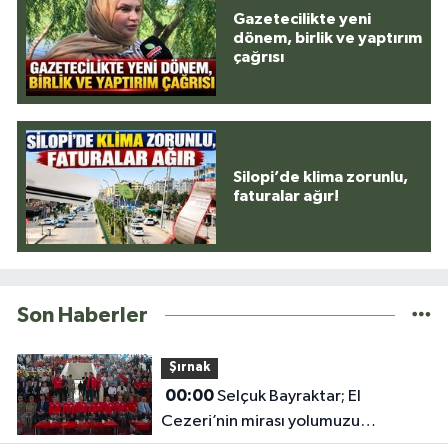
Gazetecilikte yeni
dönem, birlik ve yaptırım
çağrısı
Silopi’de klima zorunlu,
faturalar ağır!
Son Haberler
Şırnak
00:00
Selçuk Bayraktar; El
Cezeri’nin mirası yolumuzu
aydınlatıyor