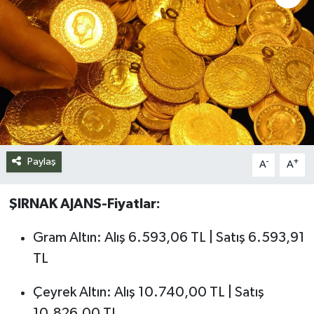
Siyaset
Spor
Teknoloji
Yazarlar
Paylaş
-
+
A
A
ŞIRNAK AJANS-Fiyatlar:
Gram Altın: Alış 6.593,06 TL | Satış 6.593,91
TL
Çeyrek Altın: Alış 10.740,00 TL | Satış
10.826,00 TL