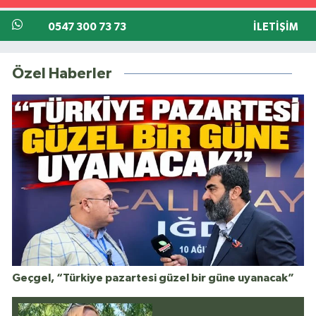
0547 300 73 73
İLETIŞIM
Özel Haberler
Geçgel, “Türkiye pazartesi güzel bir güne uyanacak”