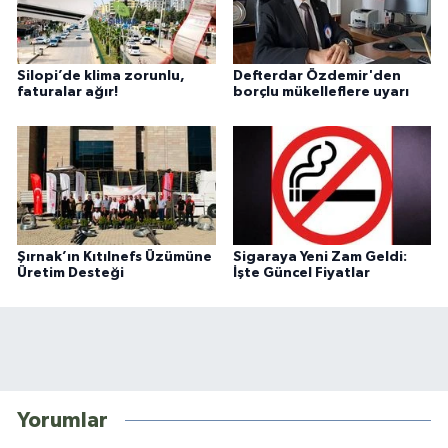
Silopi’de klima zorunlu,
Defterdar Özdemir'den
faturalar ağır!
borçlu mükelleflere uyarı
Şırnak’ın Kıtılnefs Üzümüne
Sigaraya Yeni Zam Geldi:
Üretim Desteği
İşte Güncel Fiyatlar
Yorumlar