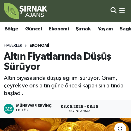
Bölge
Şırnak Nöbetçi Eczaneler
Bölge
Güncel
Ekonomi
Şırnak
Yaşam
Sağl
Güncel
Şırnak Hava Durumu
HABERLER
EKONOMI
Ekonomi
Şirnak Namaz Vakitleri
Altın Fiyatlarında Düşüş
Sürüyor
Şırnak
Şırnak Trafik Yoğunluk Haritası
Altın piyasasında düşüş eğilimi sürüyor. Gram,
Yaşam
Süper Lig Puan Durumu ve Fikstür
çeyrek ve ons altın güne önceki kapanışın altında
başladı.
Sağlık
Tüm Manşetler
MÜNEVVER SEVINÇ
03.06.2026 - 08:56
EDITÖR
Eğitim
Son Dakika Haberleri
YAYINLANMA
Kültür - Sanat
Haber Arşivi