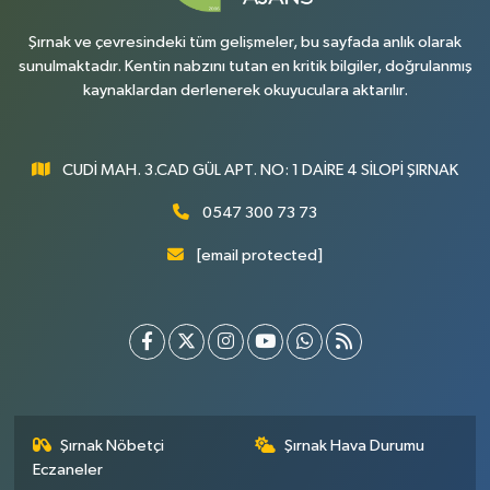
Şırnak ve çevresindeki tüm gelişmeler, bu sayfada anlık olarak
sunulmaktadır. Kentin nabzını tutan en kritik bilgiler, doğrulanmış
kaynaklardan derlenerek okuyuculara aktarılır.
CUDİ MAH. 3.CAD GÜL APT. NO: 1 DAİRE 4 SİLOPİ ŞIRNAK
0547 300 73 73
[email protected]
Şırnak Nöbetçi
Şırnak Hava Durumu
Eczaneler