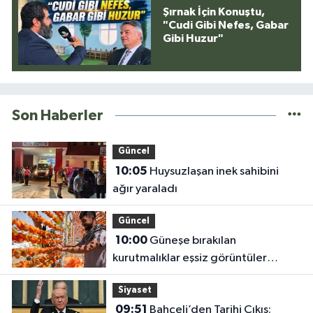
Şırnak İçin Konuştu,
"Cudi Gibi Nefes, Gabar
Gibi Huzur"
Son Haberler
Güncel
10:05
Huysuzlaşan inek sahibini
ağır yaraladı
Güncel
10:00
Güneşe bırakılan
kurutmalıklar eşsiz görüntüler
oluşturdu
Siyaset
09:51
Bahçeli’den Tarihi Çıkış;