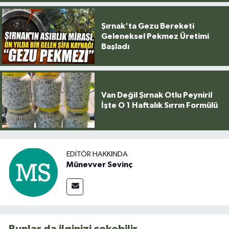
Şırnak'ta Gezu Bereketi
Geleneksel Pekmez Üretimi
Başladı
Van Değil Şırnak Otlu Peyniri!
İşte O 1 Haftalık Sırrın Formülü
EDITÖR HAKKINDA
Münevver Sevinç