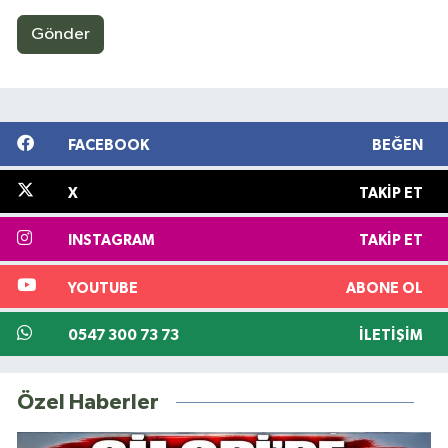
Gönder
FACEBOOK
BEĞEN
X
TAKIP ET
INSTAGRAM
TAKIP ET
YOUTUBE
ABONE OL
0547 300 73 73
İLETIŞIM
Özel Haberler