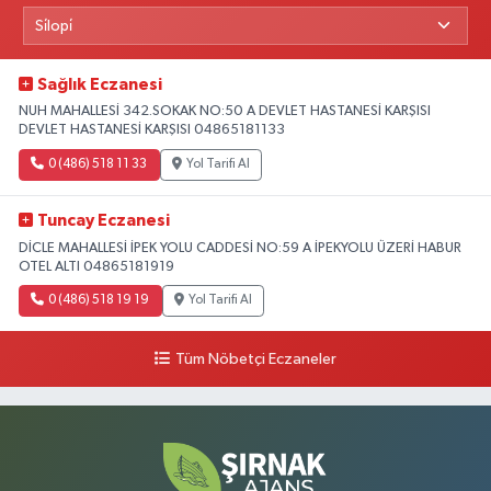
Sağlık Eczanesi
NUH MAHALLESİ 342.SOKAK NO:50 A DEVLET HASTANESİ KARŞISI
DEVLET HASTANESİ KARŞISI 04865181133
0 (486) 518 11 33
Yol Tarifi Al
Tuncay Eczanesi
DİCLE MAHALLESİ İPEK YOLU CADDESİ NO:59 A İPEKYOLU ÜZERİ HABUR
OTEL ALTI 04865181919
0 (486) 518 19 19
Yol Tarifi Al
Tüm Nöbetçi Eczaneler