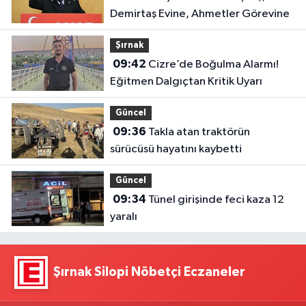
Demirtaş Evine, Ahmetler Görevine
Şırnak
09:42
Cizre’de Boğulma Alarmı!
Eğitmen Dalgıçtan Kritik Uyarı
Güncel
09:36
Takla atan traktörün
sürücüsü hayatını kaybetti
Güncel
09:34
Tünel girişinde feci kaza 12
yaralı
Şırnak Silopi Nöbetçi Eczaneler