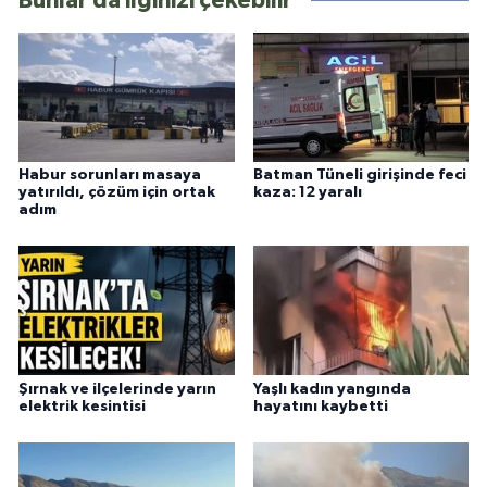
Bunlar da ilginizi çekebilir
Habur sorunları masaya
Batman Tüneli girişinde feci
yatırıldı, çözüm için ortak
kaza: 12 yaralı
adım
Şırnak ve ilçelerinde yarın
Yaşlı kadın yangında
elektrik kesintisi
hayatını kaybetti