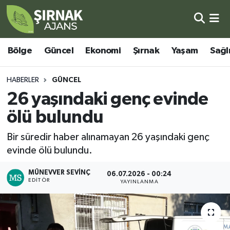
Bölge
Şırnak Nöbetçi Eczaneler
Bölge
Güncel
Ekonomi
Şırnak
Yaşam
Sağl
Güncel
Şırnak Hava Durumu
HABERLER
GÜNCEL
Ekonomi
Şirnak Namaz Vakitleri
26 yaşındaki genç evinde
ölü bulundu
Şırnak
Şırnak Trafik Yoğunluk Haritası
Bir süredir haber alınamayan 26 yaşındaki genç
Yaşam
Süper Lig Puan Durumu ve Fikstür
evinde ölü bulundu.
Sağlık
Tüm Manşetler
MÜNEVVER SEVINÇ
06.07.2026 - 00:24
EDITÖR
YAYINLANMA
Eğitim
Son Dakika Haberleri
Kültür - Sanat
Haber Arşivi