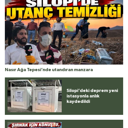
Nasır Ağa Tepesi’nde utandıran manzara
Silopi’deki deprem yeni
istasyonla anlık
kaydedildi