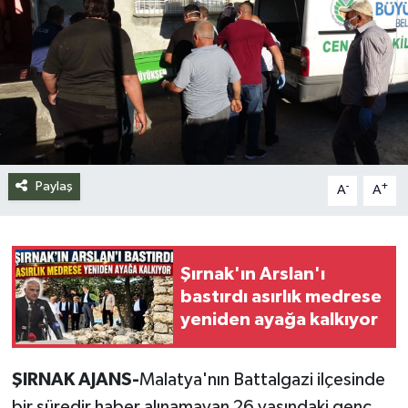
Siyaset
Spor
Teknoloji
Yazarlar
Paylaş
-
+
A
A
Şırnak'ın Arslan'ı
bastırdı asırlık medrese
yeniden ayağa kalkıyor
ŞIRNAK AJANS-
Malatya'nın Battalgazi ilçesinde
bir süredir haber alınamayan 26 yaşındaki genç