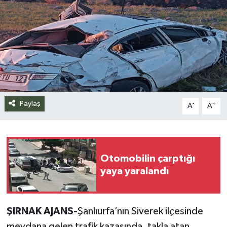
Siyaset
Spor
Teknoloji
Yazarlar
Paylaş
-
+
A
A
Otomobilin çarptığı
yaya yaralandı
ŞIRNAK AJANS-
Şanlıurfa’nın Siverek ilçesinde
meydana gelen trafik kazasında, takla atan