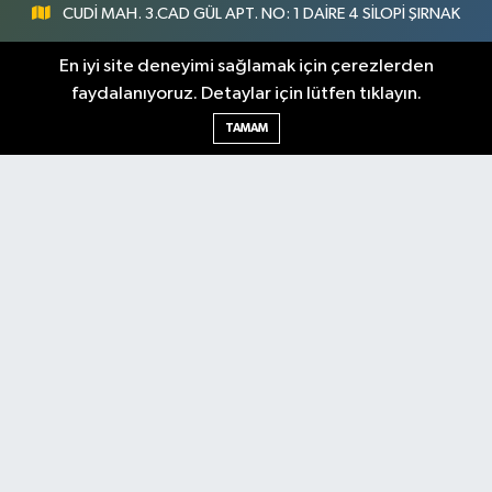
CUDİ MAH. 3.CAD GÜL APT. NO: 1 DAİRE 4 SİLOPİ ŞIRNAK
0547 300 73 73
En iyi site deneyimi sağlamak için çerezlerden
faydalanıyoruz. Detaylar için lütfen tıklayın.
[email protected]
TAMAM
Şırnak Nöbetçi
Şırnak Hava Durumu
Eczaneler
Şirnak Namaz Vakitleri
Şırnak Trafik Yoğunluk
Haritası
Puan Durumu ve Fikstür
Tüm Manşetler
Son Dakika Haberleri
Haber Arşivi