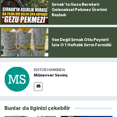
Şırnak'ta Gezu Bereketi
Geleneksel Pekmez Üretimi
Başladı
Van Değil Şırnak Otlu Peyniri!
İşte O 1 Haftalık Sırrın Formülü
EDITÖR HAKKINDA
Münevver Sevinç
Bunlar da ilginizi çekebilir