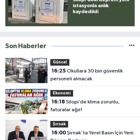
istasyonla anlık
kaydedildi
Son Haberler
Güncel
16:25
Okullara 30 bin güvenlik
personeli alınacak
Ekonomi
16:18
Silopi’de klima zorunlu,
faturalar ağır!
Şırnak
16:00
Şırnak'ta Yerel Basın İçin Yeni