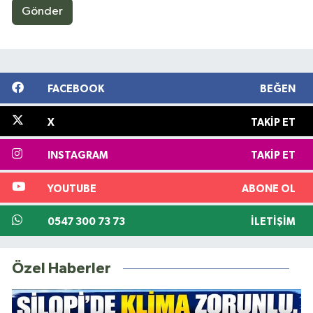
Gönder
FACEBOOK
BEĞEN
X
TAKIP ET
INSTAGRAM
TAKIP ET
YOUTUBE
ABONE OL
0547 300 73 73
İLETIŞIM
Özel Haberler