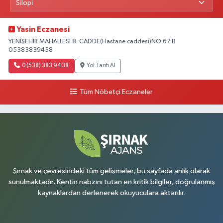
Yasin Eczanesi
YENİŞEHİR MAHALLESİ 8. CADDE(Hastane caddesi)NO:67 B
05383839438
0 (538) 383 94 38
Yol Tarifi Al
Tüm Nöbetçi Eczaneler
Şırnak ve çevresindeki tüm gelişmeler, bu sayfada anlık olarak
sunulmaktadır. Kentin nabzını tutan en kritik bilgiler, doğrulanmış
kaynaklardan derlenerek okuyuculara aktarılır.