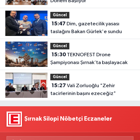
Dönem Başlıyor
Güncel
15:47
Dim, gazetecilik yasası
taslağını Bakan Gürlek'e sundu
Güncel
15:30
TEKNOFEST Drone
Şampiyonası Şırnak’ta başlayacak
Güncel
15:27
Vali Zorluoğlu "Zehir
tacirlerinin başını ezeceğiz"
Şırnak Silopi Nöbetçi Eczaneler