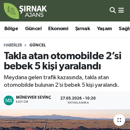
Bölge
Şırnak Nöbetçi Eczaneler
Bölge
Güncel
Ekonomi
Şırnak
Yaşam
Sağl
Güncel
Şırnak Hava Durumu
HABERLER
GÜNCEL
Ekonomi
Şirnak Namaz Vakitleri
Takla atan otomobilde 2’si
bebek 5 kişi yaralandı
Şırnak
Şırnak Trafik Yoğunluk Haritası
Meydana gelen trafik kazasında, takla atan
Yaşam
Süper Lig Puan Durumu ve Fikstür
otomobilde bulunan 2’si bebek 5 kişi yaralandı.
Sağlık
Tüm Manşetler
MÜNEVVER SEVINÇ
27.05.2026 - 10:20
EDITÖR
YAYINLANMA
Eğitim
Son Dakika Haberleri
Kültür - Sanat
Haber Arşivi