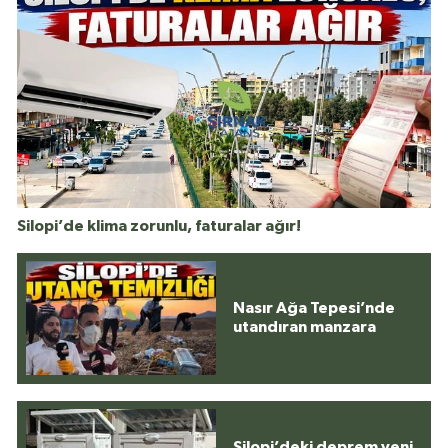
Silopi’de klima zorunlu, faturalar ağır!
Nasır Ağa Tepesi’nde
utandıran manzara
Silopi’deki deprem yeni