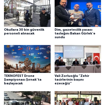
Okullara 30 bin güvenlik
Dim, gazetecilik yasası
personeli alınacak
taslağını Bakan Gürlek'e
sundu
TEKNOFEST Drone
Vali Zorluoğlu "Zehir
Şampiyonası Şırnak’ta
tacirlerinin başını
başlayacak
ezeceğiz"