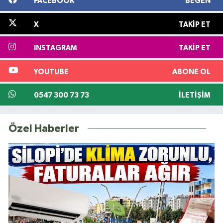
FACEBOOK
BEĞEN
X
TAKIP ET
INSTAGRAM
TAKIP ET
YOUTUBE
ABONE OL
0547 300 73 73
İLETIŞIM
Özel Haberler