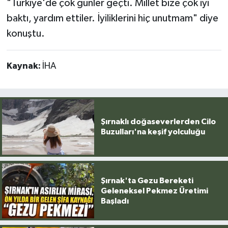
"Türkiye'de çok günler geçti. Millet bize çok iyi
baktı, yardım ettiler. İyiliklerini hiç unutmam" diye
konuştu.
Kaynak:
İHA
Şırnaklı doğaseverlerden Cilo
Buzulları'na keşif yolculuğu
Şırnak'ta Gezu Bereketi
Geleneksel Pekmez Üretimi
Başladı