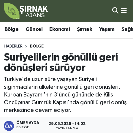
Bölge
Şırnak Nöbetçi Eczaneler
Bölge
Güncel
Ekonomi
Şırnak
Yaşam
Sağl
Güncel
Şırnak Hava Durumu
HABERLER
BÖLGE
Ekonomi
Şirnak Namaz Vakitleri
Suriyelilerin gönüllü geri
dönüşleri sürüyor
Şırnak
Şırnak Trafik Yoğunluk Haritası
Türkiye'de uzun süre yaşayan Suriyeli
Yaşam
Süper Lig Puan Durumu ve Fikstür
sığınmacıların ülkelerine gönüllü geri dönüşleri,
Kurban Bayramı'nın 3'üncü gününde de Kilis
Sağlık
Tüm Manşetler
Öncüpınar Gümrük Kapısı'nda gönüllü geri dönüş
merkezinde devam ediyor.
Eğitim
Son Dakika Haberleri
ÖMER AYDA
29.05.2026 - 14:02
Kültür - Sanat
Haber Arşivi
EDITÖR
YAYINLANMA