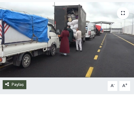
Siyaset
Spor
Teknoloji
Yazarlar
Paylaş
-
+
A
A