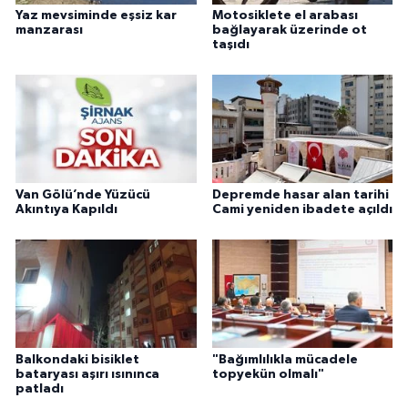
Yaz mevsiminde eşsiz kar
Motosiklete el arabası
manzarası
bağlayarak üzerinde ot
taşıdı
Van Gölü’nde Yüzücü
Depremde hasar alan tarihi
Akıntıya Kapıldı
Cami yeniden ibadete açıldı
Balkondaki bisiklet
"Bağımlılıkla mücadele
bataryası aşırı ısınınca
topyekün olmalı"
patladı