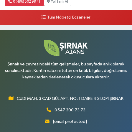
0 (486) 502 98 41
Yol Tarifi Al
Tüm Nöbetçi Eczaneler
Şırnak ve çevresindeki tüm gelişmeler, bu sayfada anlık olarak
sunulmaktadır. Kentin nabzını tutan en kritik bilgiler, doğrulanmış
kaynaklardan derlenerek okuyuculara aktarılır.
CUDİ MAH. 3.CAD GÜL APT. NO: 1 DAİRE 4 SİLOPİ ŞIRNAK
0547 300 73 73
[email protected]