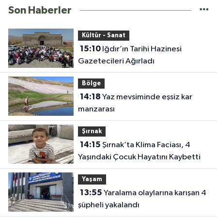
Son Haberler
Kültür - Sanat
15:10
Iğdır’ın Tarihi Hazinesi
Gazetecileri Ağırladı
Bölge
14:18
Yaz mevsiminde eşsiz kar
manzarası
Şırnak
14:15
Şırnak’ta Klima Faciası, 4
Yaşındaki Çocuk Hayatını Kaybetti
Yaşam
13:55
Yaralama olaylarına karışan 4
şüpheli yakalandı