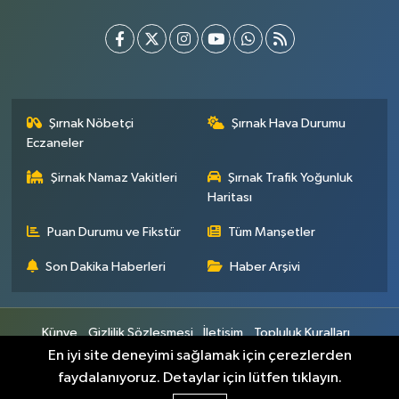
Şırnak Nöbetçi
Şırnak Hava Durumu
Eczaneler
Şirnak Namaz Vakitleri
Şırnak Trafik Yoğunluk
Haritası
Puan Durumu ve Fikstür
Tüm Manşetler
Son Dakika Haberleri
Haber Arşivi
Künye
Gizlilik Sözleşmesi
İletişim
Topluluk Kuralları
Yayın İlkeleri
En iyi site deneyimi sağlamak için çerezlerden
faydalanıyoruz. Detaylar için lütfen tıklayın.