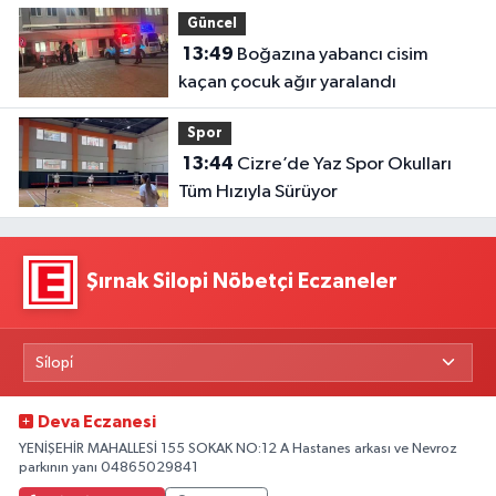
Güncel
13:49
Boğazına yabancı cisim
kaçan çocuk ağır yaralandı
Spor
13:44
Cizre’de Yaz Spor Okulları
Tüm Hızıyla Sürüyor
Şırnak Silopi Nöbetçi Eczaneler
Deva Eczanesi
YENİŞEHİR MAHALLESİ 155 SOKAK NO:12 A Hastanes arkası ve Nevroz
parkının yanı 04865029841