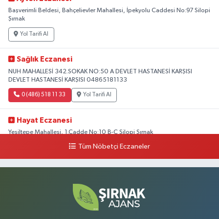
Başverimli Beldesi, Bahçelievler Mahallesi, İpekyolu Caddesi No:97 Silopi
Şırnak
Yol Tarifi Al
Sağlık Eczanesi
NUH MAHALLESİ 342.SOKAK NO:50 A DEVLET HASTANESİ KARŞISI
DEVLET HASTANESİ KARŞISI 04865181133
0 (486) 518 11 33
Yol Tarifi Al
Hayat Eczanesi
Yeşiltepe Mahallesi, 1.Cadde No:10 B-C Silopi Şırnak
Tüm Nöbetçi Eczaneler
0 (486) 518 72 47
Yol Tarifi Al
Umut Eczanesi
Yenişehir Mahallesi, 8.Cadde No:53 A Silopi Şırnak
0 (486) 518 70 07
Yol Tarifi Al