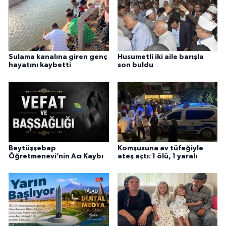
Sulama kanalına giren genç
Husumetli iki aile barışla
hayatını kaybetti
son buldu
Beytüşşebap
Komşusuna av tüfeğiyle
Öğretmenevi’nin Acı Kaybı
ateş açtı: 1 ölü, 1 yaralı