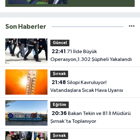
Son Haberler
Güncel
22:41
71 İlde Büyük
Operasyon,1.302 Şüpheli Yakalandı
Şırnak
21:48
Silopi Kavruluyor!
Vatandaşlara Sıcak Hava Uyarısı
Eğitim
20:36
Bakan Tekin ve 81 İl Müdürü
Şırnak’ta Toplanıyor
Şırnak