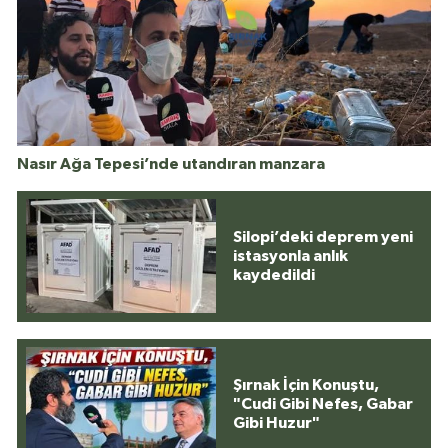
Nasır Ağa Tepesi’nde utandıran manzara
Silopi’deki deprem yeni
istasyonla anlık
kaydedildi
Şırnak İçin Konuştu,
"Cudi Gibi Nefes, Gabar
Gibi Huzur"