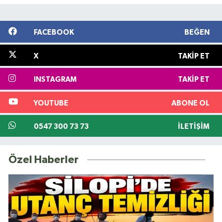
FACEBOOK
BEĞEN
X
TAKIP ET
INSTAGRAM
TAKIP ET
YOUTUBE
ABONE OL
0547 300 73 73
İLETIŞIM
Özel Haberler