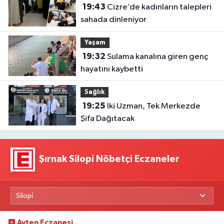
19:43
Cizre’de kadınların talepleri
sahada dinleniyor
Yaşam
19:32
Sulama kanalına giren genç
hayatını kaybetti
Sağlık
19:25
İki Uzman, Tek Merkezde
Şifa Dağıtacak
Şırnak Silopi Nöbetçi Eczaneler
Ayten Eczanesi