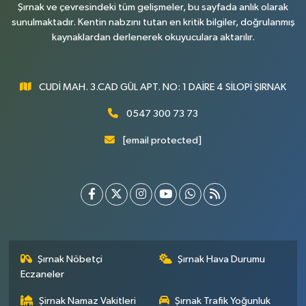
Şırnak ve çevresindeki tüm gelişmeler, bu sayfada anlık olarak
sunulmaktadır. Kentin nabzını tutan en kritik bilgiler, doğrulanmış
kaynaklardan derlenerek okuyuculara aktarılır.
CUDİ MAH. 3.CAD GÜL APT. NO: 1 DAİRE 4 SİLOPİ ŞIRNAK
0547 300 73 73
[email protected]
Şırnak Nöbetçi
Şırnak Hava Durumu
Eczaneler
Şirnak Namaz Vakitleri
Şırnak Trafik Yoğunluk