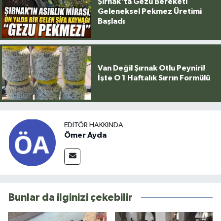
Şırnak'ta Gezu Bereketi
Geleneksel Pekmez Üretimi
Başladı
Van Değil Şırnak Otlu Peyniri!
İşte O 1 Haftalık Sırrın Formülü
EDITÖR HAKKINDA
Ömer Ayda
Bunlar da ilginizi çekebilir