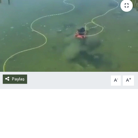
Siyaset
Spor
Teknoloji
Yazarlar
Paylaş
-
+
A
A