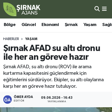
Bölge
Şırnak Nöbetçi Eczaneler
Bölge
Güncel
Ekonomi
Şırnak
Yaşam
Sağl
Güncel
Şırnak Hava Durumu
HABERLER
YAŞAM
Ekonomi
Şirnak Namaz Vakitleri
Şırnak AFAD su altı dronu
ile her an göreve hazır
Şırnak
Şırnak Trafik Yoğunluk Haritası
Şırnak AFAD, su altı dronu (ROV) ile arama
Yaşam
Süper Lig Puan Durumu ve Fikstür
kurtarma kapasitesini güçlendirmek için
eğitimlerini sürdürüyor. Ekipler, su altı olaylarına
Sağlık
Tüm Manşetler
karşı her an göreve hazır tutuluyor.
Eğitim
Son Dakika Haberleri
ÖMER AYDA
09.06.2026 - 16:43
EDITÖR
YAYINLANMA
Kültür - Sanat
Haber Arşivi