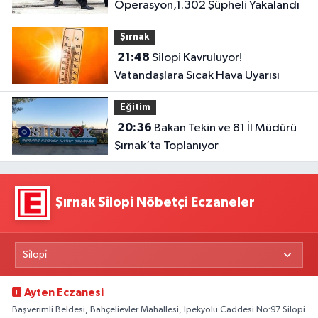
Operasyon,1.302 Şüpheli Yakalandı
Şırnak
21:48
Silopi Kavruluyor!
Vatandaşlara Sıcak Hava Uyarısı
Eğitim
20:36
Bakan Tekin ve 81 İl Müdürü
Şırnak’ta Toplanıyor
Şırnak Silopi Nöbetçi Eczaneler
Ayten Eczanesi
Başverimli Beldesi, Bahçelievler Mahallesi, İpekyolu Caddesi No:97 Silopi