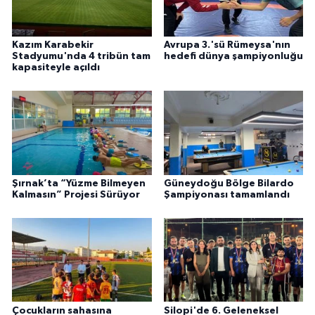
Kazım Karabekir
Avrupa 3.'sü Rümeysa'nın
Stadyumu'nda 4 tribün tam
hedefi dünya şampiyonluğu
kapasiteyle açıldı
Şırnak’ta “Yüzme Bilmeyen
Güneydoğu Bölge Bilardo
Kalmasın” Projesi Sürüyor
Şampiyonası tamamlandı
Çocukların sahasına
Silopi'de 6. Geleneksel