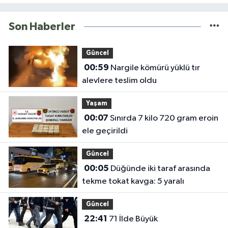
Son Haberler
Güncel
00:59
Nargile kömürü yüklü tır
alevlere teslim oldu
Yaşam
00:07
Sınırda 7 kilo 720 gram eroin
ele geçirildi
Güncel
00:05
Düğünde iki taraf arasında
tekme tokat kavga: 5 yaralı
Güncel
22:41
71 İlde Büyük