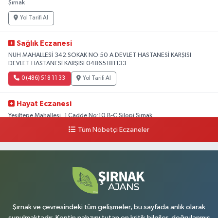
Şırnak
Yol Tarifi Al
Sağlık Eczanesi
NUH MAHALLESİ 342.SOKAK NO:50 A DEVLET HASTANESİ KARŞISI
DEVLET HASTANESİ KARŞISI 04865181133
0 (486) 518 11 33
Yol Tarifi Al
Hayat Eczanesi
Yeşiltepe Mahallesi, 1.Cadde No:10 B-C Silopi Şırnak
Tüm Nöbetçi Eczaneler
0 (486) 518 72 47
Yol Tarifi Al
Umut Eczanesi
Yenişehir Mahallesi, 8.Cadde No:53 A Silopi Şırnak
0 (486) 518 70 07
Yol Tarifi Al
Şırnak ve çevresindeki tüm gelişmeler, bu sayfada anlık olarak
sunulmaktadır. Kentin nabzını tutan en kritik bilgiler, doğrulanmış