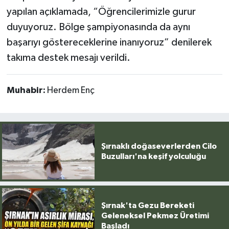
yapılan açıklamada, “Öğrencilerimizle gurur
duyuyoruz. Bölge şampiyonasında da aynı
başarıyı göstereceklerine inanıyoruz” denilerek
takıma destek mesajı verildi.
Muhabir:
Herdem Enç
Şırnaklı doğaseverlerden Cilo
Buzulları'na keşif yolculuğu
Şırnak'ta Gezu Bereketi
Geleneksel Pekmez Üretimi
Başladı