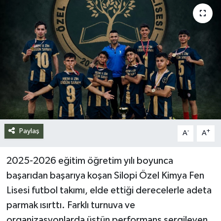
Siyaset
Spor
Teknoloji
Yazarlar
Paylaş
-
+
A
A
2025-2026 eğitim öğretim yılı boyunca
başarıdan başarıya koşan Silopi Özel Kimya Fen
Lisesi futbol takımı, elde ettiği derecelerle adeta
parmak ısırttı. Farklı turnuva ve
organizasyonlarda üstün performans sergileyen