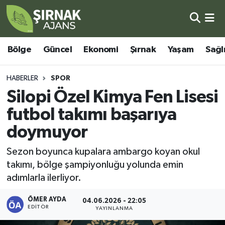
Bölge
Şırnak Nöbetçi Eczaneler
Bölge
Güncel
Ekonomi
Şırnak
Yaşam
Sağl
Güncel
Şırnak Hava Durumu
HABERLER
SPOR
Ekonomi
Şirnak Namaz Vakitleri
Silopi Özel Kimya Fen Lisesi
futbol takımı başarıya
Şırnak
Şırnak Trafik Yoğunluk Haritası
doymuyor
Yaşam
Süper Lig Puan Durumu ve Fikstür
Sezon boyunca kupalara ambargo koyan okul
takımı, bölge şampiyonluğu yolunda emin
Sağlık
Tüm Manşetler
adımlarla ilerliyor.
Eğitim
Son Dakika Haberleri
ÖMER AYDA
04.06.2026 - 22:05
EDITÖR
YAYINLANMA
Kültür - Sanat
Haber Arşivi