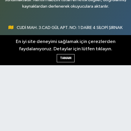
kaynaklardan derlenerek okuyuculara aktarılır.
CUDİ MAH. 3.CAD GÜL APT. NO: 1 DAİRE 4 SİLOPİ ŞIRNAK
0547 300 73 73
En iyi site deneyimi sağlamak için çerezlerden
faydalanıyoruz. Detaylar için lütfen tıklayın.
[email protected]
TAMAM
Şırnak Nöbetçi
Şırnak Hava Durumu
Eczaneler
Şirnak Namaz Vakitleri
Şırnak Trafik Yoğunluk
Haritası