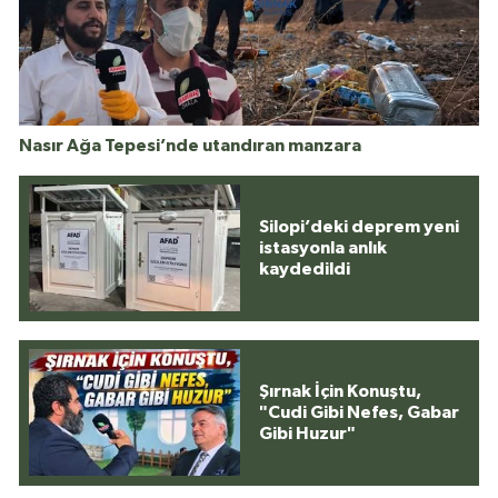
Nasır Ağa Tepesi’nde utandıran manzara
Silopi’deki deprem yeni
istasyonla anlık
kaydedildi
Şırnak İçin Konuştu,
"Cudi Gibi Nefes, Gabar
Gibi Huzur"