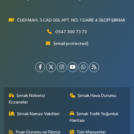
CUDİ MAH. 3.CAD GÜL APT. NO: 1 DAİRE 4 SİLOPİ ŞIRNAK
0547 300 73 73
[email protected]
Şırnak Nöbetçi
Şırnak Hava Durumu
Eczaneler
Şirnak Namaz Vakitleri
Şırnak Trafik Yoğunluk
Haritası
Puan Durumu ve Fikstür
Tüm Manşetler