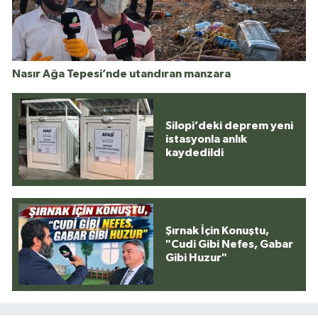
Nasır Ağa Tepesi’nde utandıran manzara
Silopi’deki deprem yeni
istasyonla anlık
kaydedildi
Şırnak İçin Konuştu,
"Cudi Gibi Nefes, Gabar
Gibi Huzur"