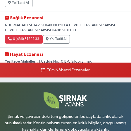
Yol Tarifi Al
Sağlık Eczanesi
NUH MAHALLESİ 342.SOKAK NO:50 A DEVLET HASTANESİ KARŞISI
DEVLET HASTANESİ KARŞISI 04865181133
0 (486) 518 11 33
Yol Tarifi Al
Hayat Eczanesi
Yeşiltepe Mahallesi, 1.Cadde No:10 B-C Silopi Şırnak
Tüm Nöbetçi Eczaneler
0 (486) 518 72 47
Yol Tarifi Al
Umut Eczanesi
Yenişehir Mahallesi, 8.Cadde No:53 A Silopi Şırnak
0 (486) 518 70 07
Yol Tarifi Al
Şırnak ve çevresindeki tüm gelişmeler, bu sayfada anlık olarak
sunulmaktadır. Kentin nabzını tutan en kritik bilgiler, doğrulanmış
kaynaklardan derlenerek okuyuculara aktarılır.