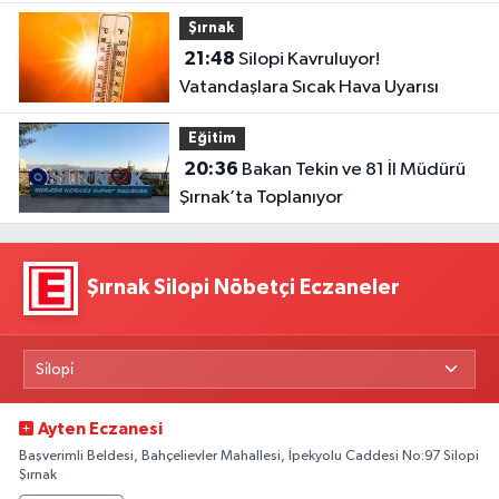
Şırnak
21:48
Silopi Kavruluyor!
Vatandaşlara Sıcak Hava Uyarısı
Eğitim
20:36
Bakan Tekin ve 81 İl Müdürü
Şırnak’ta Toplanıyor
Şırnak Silopi Nöbetçi Eczaneler
Ayten Eczanesi
Başverimli Beldesi, Bahçelievler Mahallesi, İpekyolu Caddesi No:97 Silopi
Şırnak