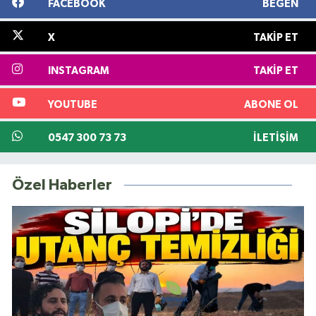
FACEBOOK
BEĞEN
X
TAKIP ET
INSTAGRAM
TAKIP ET
YOUTUBE
ABONE OL
0547 300 73 73
İLETIŞIM
Özel Haberler