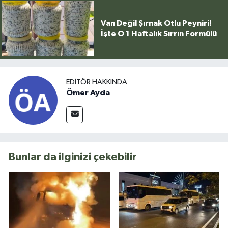
Van Değil Şırnak Otlu Peyniri!
İşte O 1 Haftalık Sırrın Formülü
EDITÖR HAKKINDA
Ömer Ayda
Bunlar da ilginizi çekebilir