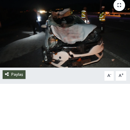
Siyaset
Spor
Teknoloji
Yazarlar
Paylaş
-
+
A
A