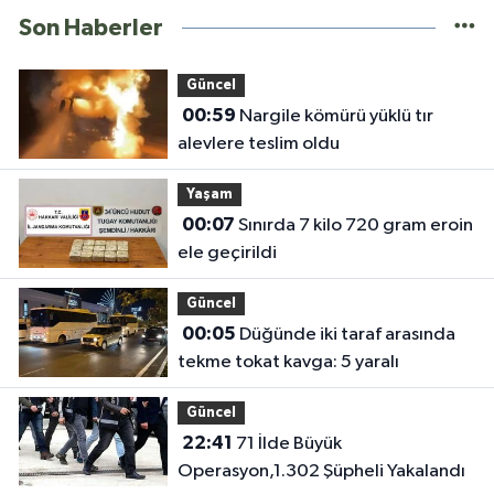
Son Haberler
Güncel
00:59
Nargile kömürü yüklü tır
alevlere teslim oldu
Yaşam
00:07
Sınırda 7 kilo 720 gram eroin
ele geçirildi
Güncel
00:05
Düğünde iki taraf arasında
tekme tokat kavga: 5 yaralı
Güncel
22:41
71 İlde Büyük
Operasyon,1.302 Şüpheli Yakalandı