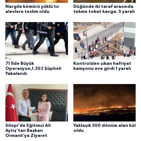
Nargile kömürü yüklü tır
Düğünde iki taraf arasında
alevlere teslim oldu
tekme tokat kavga: 5 yaralı
71 İlde Büyük
Kontrolden çıkan hafriyat
Operasyon,1.302 Şüpheli
kamyonu eve girdi 1 yaralı
Yakalandı
Silopi’de Eğitimci Ali
Yaklaşık 300 dönüm alan kül
Aytış’tan Başkan
oldu
Ormanlı’ya Ziyaret