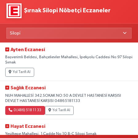
Şırnak Silopi Nöbetçi Eczaneler
Ayten Eczanesi
Başverimli Beldesi, Bahçelievler Mahallesi, İpekyolu Caddesi No:97 Silopi
Şırnak
Yol Tarifi Al
Sağlık Eczanesi
NUH MAHALLESİ 342.SOKAK NO:50 A DEVLET HASTANESİ KARŞISI
DEVLET HASTANESİ KARŞISI 04865181133
0 (486) 518 11 33
Yol Tarifi Al
Hayat Eczanesi
Yeşiltepe Mahallesi, 1.Cadde No:10 B-C Silopi Şırnak