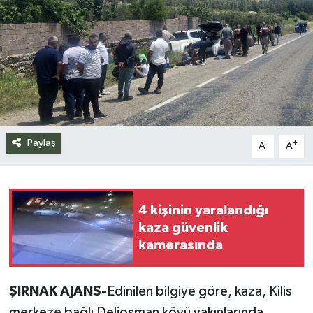
Siyaset
Spor
Teknoloji
Yazarlar
Paylaş
-
+
A
A
4 kişinin yaralandığı
kaza güvenlik
kamerasında
ŞIRNAK AJANS-
Edinilen bilgiye göre, kaza, Kilis
merkeze bağlı Deliosman köyü yakınlarında