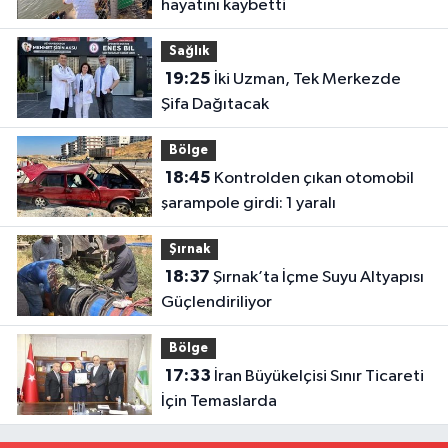
hayatını kaybetti
Sağlık
19:25
İki Uzman, Tek Merkezde
Şifa Dağıtacak
Bölge
18:45
Kontrolden çıkan otomobil
şarampole girdi: 1 yaralı
Şırnak
18:37
Şırnak’ta İçme Suyu Altyapısı
Güçlendiriliyor
Bölge
17:33
İran Büyükelçisi Sınır Ticareti
İçin Temaslarda