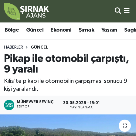
Bölge
Şırnak Nöbetçi Eczaneler
Bölge
Güncel
Ekonomi
Şırnak
Yaşam
Sağl
Güncel
Şırnak Hava Durumu
HABERLER
GÜNCEL
Ekonomi
Şirnak Namaz Vakitleri
Pikap ile otomobil çarpıştı,
9 yaralı
Şırnak
Şırnak Trafik Yoğunluk Haritası
Kilis'te pikap ile otomobilin çarpışması sonucu 9
Yaşam
Süper Lig Puan Durumu ve Fikstür
kişi yaralandı.
Sağlık
Tüm Manşetler
MÜNEVVER SEVINÇ
30.05.2026 - 15:01
EDITÖR
YAYINLANMA
Eğitim
Son Dakika Haberleri
Kültür - Sanat
Haber Arşivi