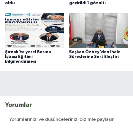
oldu
geçirildi 1 gözaltı
Şırnak'ta yerel Basına
Başkan Özbey'den İhale
İşbaşı Eğitimi
Süreçlerine Sert Eleştiri
Bilgilendirmesi
Yorumlar