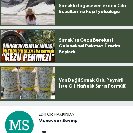
Şırnaklı doğaseverlerden Cilo
Buzulları'na keşif yolculuğu
Şırnak'ta Gezu Bereketi
Geleneksel Pekmez Üretimi
Başladı
Van Değil Şırnak Otlu Peyniri!
İşte O 1 Haftalık Sırrın Formülü
EDITÖR HAKKINDA
Münevver Sevinç