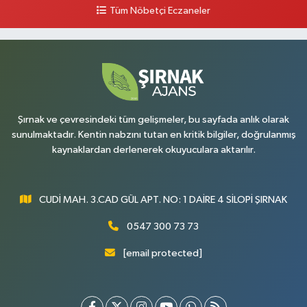
Tüm Nöbetçi Eczaneler
0 (486) 518 72 47
Yol Tarifi Al
Umut Eczanesi
Yenişehir Mahallesi, 8.Cadde No:53 A Silopi Şırnak
0 (486) 518 70 07
Yol Tarifi Al
Şırnak ve çevresindeki tüm gelişmeler, bu sayfada anlık olarak
sunulmaktadır. Kentin nabzını tutan en kritik bilgiler, doğrulanmış
kaynaklardan derlenerek okuyuculara aktarılır.
CUDİ MAH. 3.CAD GÜL APT. NO: 1 DAİRE 4 SİLOPİ ŞIRNAK
0547 300 73 73
[email protected]