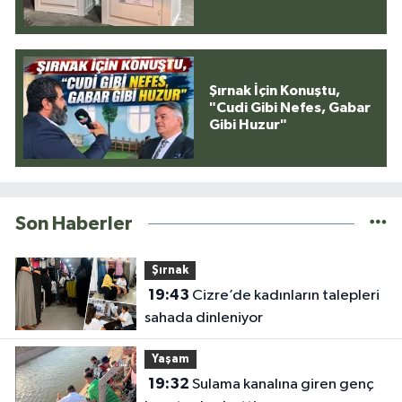
Şırnak İçin Konuştu,
"Cudi Gibi Nefes, Gabar
Gibi Huzur"
Son Haberler
Şırnak
19:43
Cizre’de kadınların talepleri
sahada dinleniyor
Yaşam
19:32
Sulama kanalına giren genç