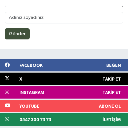
Gönder
FACEBOOK
BEĞEN
X
TAKIP ET
INSTAGRAM
TAKIP ET
YOUTUBE
ABONE OL
0547 300 73 73
İLETIŞIM