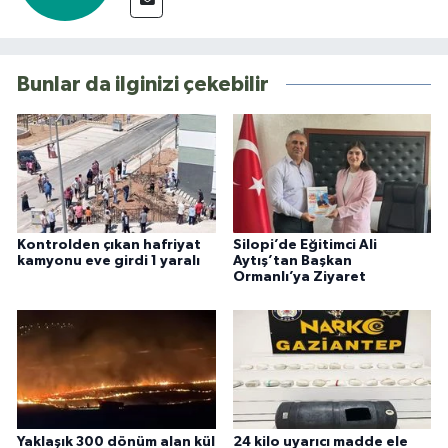
Bunlar da ilginizi çekebilir
Kontrolden çıkan hafriyat
Silopi’de Eğitimci Ali
kamyonu eve girdi 1 yaralı
Aytış’tan Başkan
Ormanlı’ya Ziyaret
Yaklaşık 300 dönüm alan kül
24 kilo uyarıcı madde ele