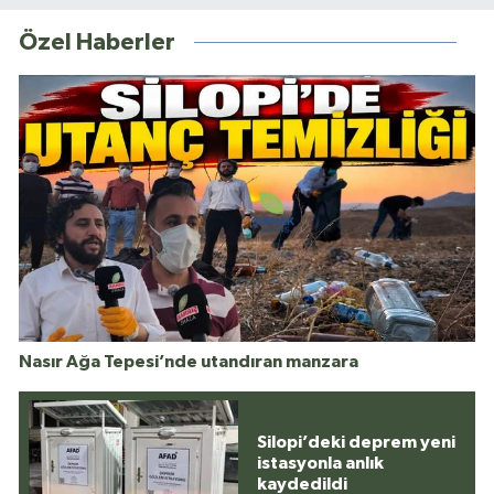
Özel Haberler
Nasır Ağa Tepesi’nde utandıran manzara
Silopi’deki deprem yeni
istasyonla anlık
kaydedildi