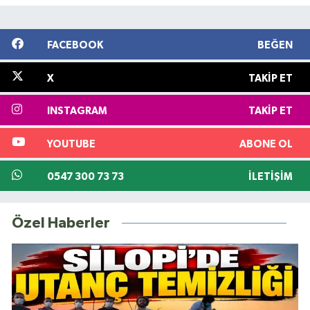
FACEBOOK
BEĞEN
X
TAKIP ET
INSTAGRAM
TAKIP ET
YOUTUBE
ABONE OL
0547 300 73 73
İLETIŞIM
Özel Haberler