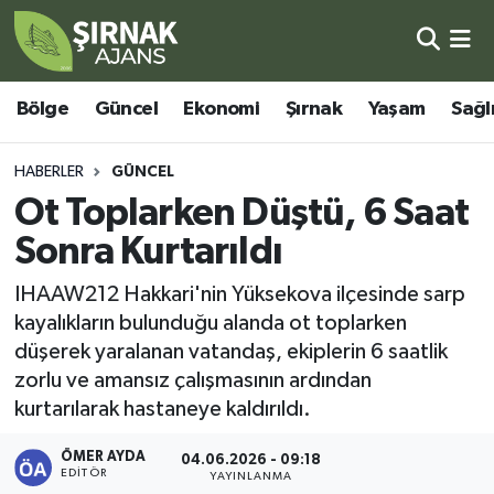
Bölge
Şırnak Nöbetçi Eczaneler
Bölge
Güncel
Ekonomi
Şırnak
Yaşam
Sağl
Güncel
Şırnak Hava Durumu
HABERLER
GÜNCEL
Ekonomi
Şirnak Namaz Vakitleri
Ot Toplarken Düştü, 6 Saat
Sonra Kurtarıldı
Şırnak
Şırnak Trafik Yoğunluk Haritası
IHAAW212 Hakkari'nin Yüksekova ilçesinde sarp
Yaşam
Süper Lig Puan Durumu ve Fikstür
kayalıkların bulunduğu alanda ot toplarken
düşerek yaralanan vatandaş, ekiplerin 6 saatlik
Sağlık
Tüm Manşetler
zorlu ve amansız çalışmasının ardından
kurtarılarak hastaneye kaldırıldı.
Eğitim
Son Dakika Haberleri
ÖMER AYDA
04.06.2026 - 09:18
Kültür - Sanat
Haber Arşivi
EDITÖR
YAYINLANMA