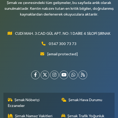
Şırnak ve çevresindeki tüm gelişmeler, bu sayfada anlık olarak
sunulmaktadır. Kentin nabzını tutan en kritik bilgiler, doğrulanmış
kaynaklardan derlenerek okuyuculara aktarılır.
CUDİ MAH. 3.CAD GÜL APT. NO: 1 DAİRE 4 SİLOPİ ŞIRNAK
0547 300 73 73
[email protected]
Şırnak Nöbetçi
Şırnak Hava Durumu
Eczaneler
Şirnak Namaz Vakitleri
Şırnak Trafik Yoğunluk