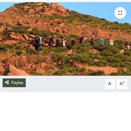
Siyaset
Spor
Teknoloji
Yazarlar
Paylaş
-
+
A
A