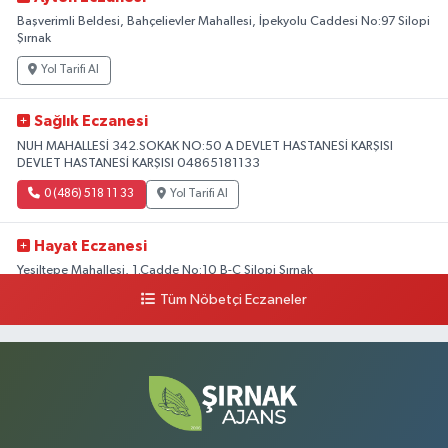
Başverimli Beldesi, Bahçelievler Mahallesi, İpekyolu Caddesi No:97 Silopi
Şırnak
Yol Tarifi Al
Sağlık Eczanesi
NUH MAHALLESİ 342.SOKAK NO:50 A DEVLET HASTANESİ KARŞISI
DEVLET HASTANESİ KARŞISI 04865181133
0 (486) 518 11 33
Yol Tarifi Al
Hayat Eczanesi
Yeşiltepe Mahallesi, 1.Cadde No:10 B-C Silopi Şırnak
Tüm Nöbetçi Eczaneler
0 (486) 518 72 47
Yol Tarifi Al
Umut Eczanesi
Yenişehir Mahallesi, 8.Cadde No:53 A Silopi Şırnak
0 (486) 518 70 07
Yol Tarifi Al