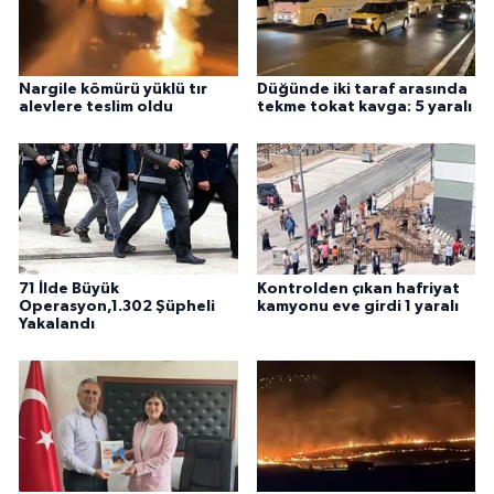
Nargile kömürü yüklü tır
Düğünde iki taraf arasında
alevlere teslim oldu
tekme tokat kavga: 5 yaralı
71 İlde Büyük
Kontrolden çıkan hafriyat
Operasyon,1.302 Şüpheli
kamyonu eve girdi 1 yaralı
Yakalandı