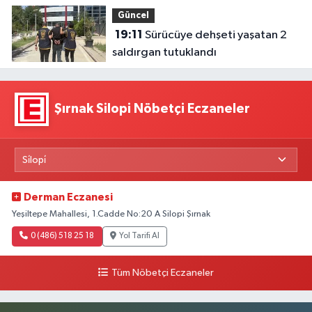
Güncel
19:11
Sürücüye dehşeti yaşatan 2
saldırgan tutuklandı
Şırnak Silopi Nöbetçi Eczaneler
Derman Eczanesi
Yeşiltepe Mahallesi, 1.Cadde No:20 A Silopi Şırnak
0 (486) 518 25 18
Yol Tarifi Al
Tüm Nöbetçi Eczaneler