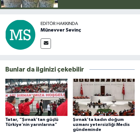
EDITÖR HAKKINDA
Münevver Sevinç
Bunlar da ilginizi çekebilir
Tatar, “Şırnak’tan güçlü
Şırnak’ta kadın doğum
Türkiye’nin yarınlarına”
uzmanı yetersizliği Meclis
gündeminde