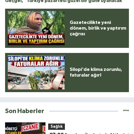
Geçgel, “Türkiye pazartesi güzel bir güne uyanacak”
Gazetecilikte yeni
dönem, birlik ve yaptırım
çağrısı
Silopi’de klima zorunlu,
faturalar ağır!
Son Haberler
Sağlık