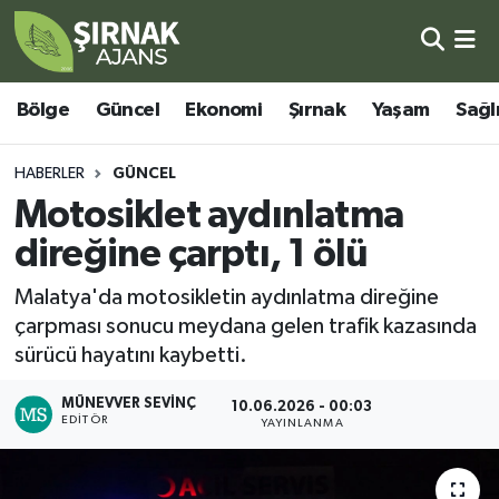
Bölge
Şırnak Nöbetçi Eczaneler
Bölge
Güncel
Ekonomi
Şırnak
Yaşam
Sağl
Güncel
Şırnak Hava Durumu
HABERLER
GÜNCEL
Ekonomi
Şirnak Namaz Vakitleri
Motosiklet aydınlatma
direğine çarptı, 1 ölü
Şırnak
Şırnak Trafik Yoğunluk Haritası
Malatya'da motosikletin aydınlatma direğine
Yaşam
Süper Lig Puan Durumu ve Fikstür
çarpması sonucu meydana gelen trafik kazasında
sürücü hayatını kaybetti.
Sağlık
Tüm Manşetler
MÜNEVVER SEVINÇ
10.06.2026 - 00:03
EDITÖR
Eğitim
Son Dakika Haberleri
YAYINLANMA
Kültür - Sanat
Haber Arşivi