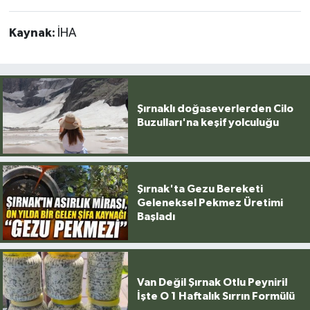
Kaynak:
İHA
Şırnaklı doğaseverlerden Cilo
Buzulları'na keşif yolculuğu
Şırnak'ta Gezu Bereketi
Geleneksel Pekmez Üretimi
Başladı
Van Değil Şırnak Otlu Peyniri!
İşte O 1 Haftalık Sırrın Formülü