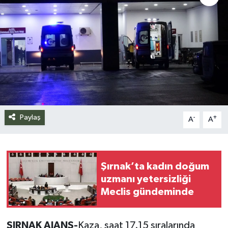
Siyaset
Spor
Teknoloji
Yazarlar
Paylaş
-
+
A
A
Şırnak’ta kadın doğum
uzmanı yetersizliği
Meclis gündeminde
ŞIRNAK AJANS-
Kaza, saat 17.15 sıralarında