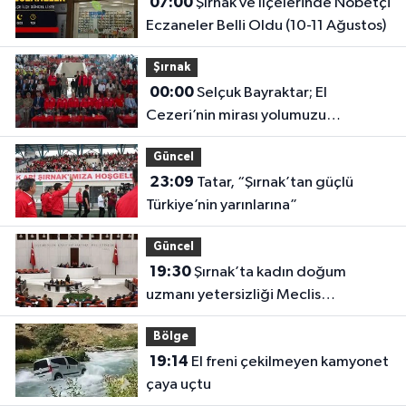
07:00
Şırnak ve İlçelerinde Nöbetçi
Eczaneler Belli Oldu (10-11 Ağustos)
Şırnak
00:00
Selçuk Bayraktar; El
Cezeri’nin mirası yolumuzu
aydınlatıyor
Güncel
23:09
Tatar, “Şırnak’tan güçlü
Türkiye’nin yarınlarına”
Güncel
19:30
Şırnak’ta kadın doğum
uzmanı yetersizliği Meclis
gündeminde
Bölge
19:14
El freni çekilmeyen kamyonet
çaya uçtu