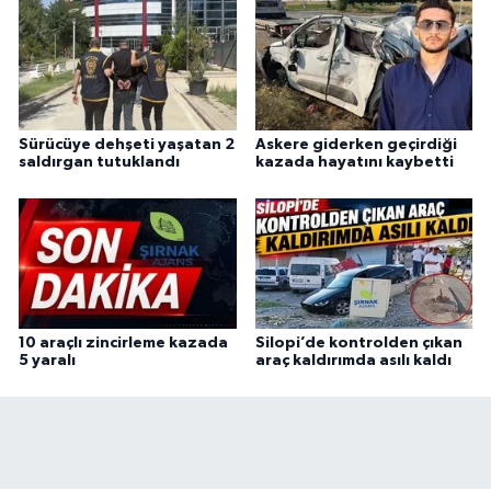
Sürücüye dehşeti yaşatan 2
Askere giderken geçirdiği
saldırgan tutuklandı
kazada hayatını kaybetti
10 araçlı zincirleme kazada
Silopi’de kontrolden çıkan
5 yaralı
araç kaldırımda asılı kaldı