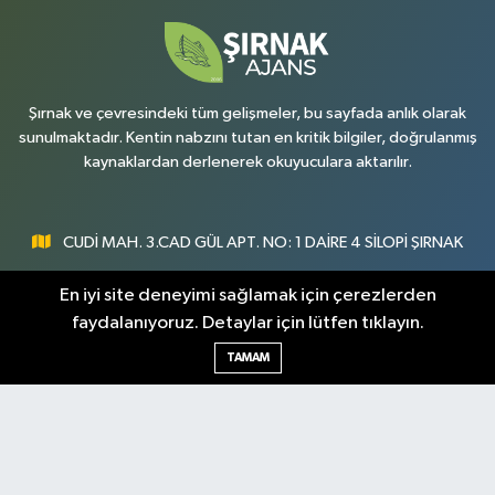
Şırnak ve çevresindeki tüm gelişmeler, bu sayfada anlık olarak
sunulmaktadır. Kentin nabzını tutan en kritik bilgiler, doğrulanmış
kaynaklardan derlenerek okuyuculara aktarılır.
CUDİ MAH. 3.CAD GÜL APT. NO: 1 DAİRE 4 SİLOPİ ŞIRNAK
0547 300 73 73
En iyi site deneyimi sağlamak için çerezlerden
faydalanıyoruz. Detaylar için lütfen tıklayın.
[email protected]
TAMAM