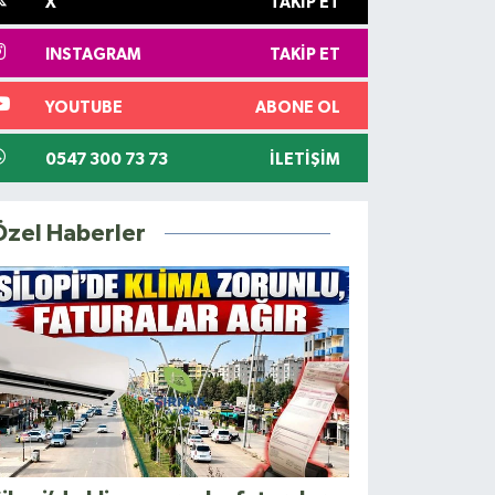
X
TAKIP ET
INSTAGRAM
TAKIP ET
YOUTUBE
ABONE OL
0547 300 73 73
İLETIŞIM
Özel Haberler