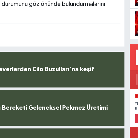
va durumunu göz önünde bulundurmalarını
everlerden Cilo Buzulları'na keşif
Y
u Bereketi Geleneksel Pekmez Üretimi
B