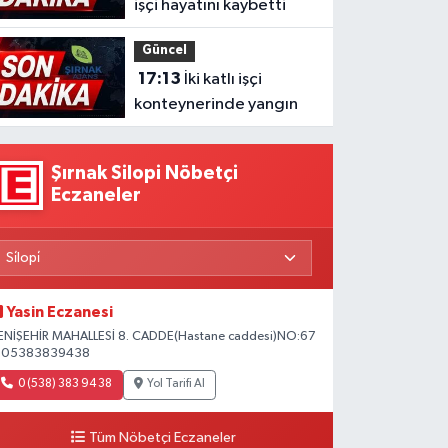
işçi hayatını kaybetti
Güncel
17:13
İki katlı işçi
konteynerinde yangın
Şırnak Silopi Nöbetçi
Eczaneler
Yasin Eczanesi
ENİŞEHİR MAHALLESİ 8. CADDE(Hastane caddesi)NO:67
 05383839438
0 (538) 383 94 38
Yol Tarifi Al
Tüm Nöbetçi Eczaneler