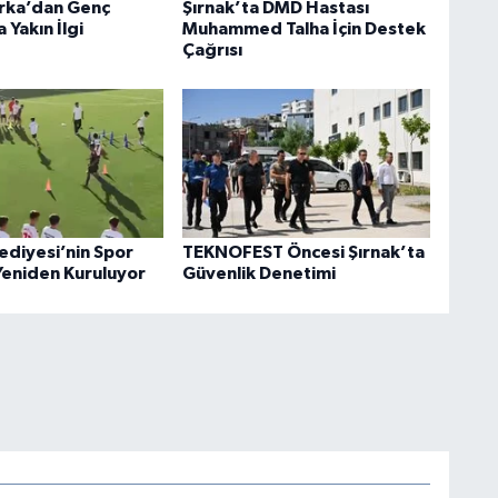
rka’dan Genç
Şırnak’ta DMD Hastası
 Yakın İlgi
Muhammed Talha İçin Destek
Çağrısı
ediyesi’nin Spor
TEKNOFEST Öncesi Şırnak’ta
 Yeniden Kuruluyor
Güvenlik Denetimi