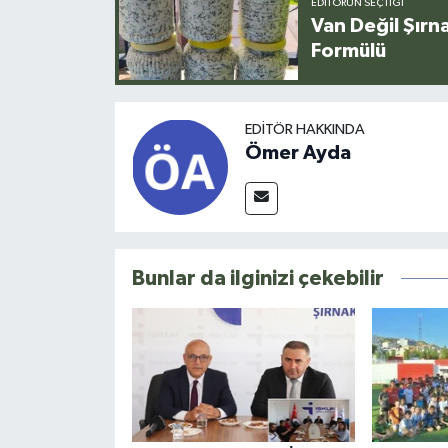
EDITÖRÜN SEÇTIĞI
Van Değil Şırna
Formülü
EDITÖR HAKKINDA
Ömer Ayda
Bunlar da ilginizi çekebilir