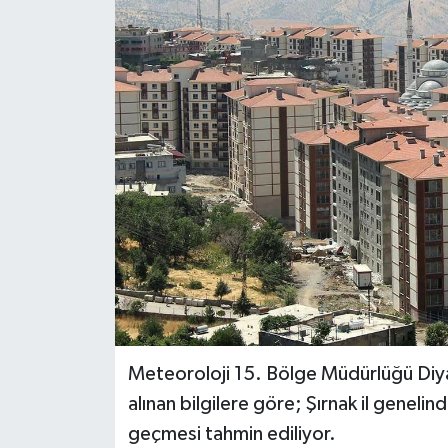
Siyaset
Spor
Teknoloji
Yazarlar
Meteoroloji 15. Bölge Müdürlüğü Diy
alınan bilgilere göre; Şırnak il geneli
geçmesi tahmin ediliyor.