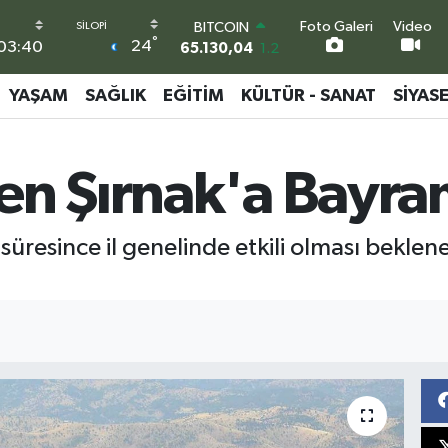
65.130,04
1.2
Foto Galeri
Video
DOLAR
°
24
03:40
47,7106
0.17
EURO
YAŞAM
SAĞLIK
EĞITIM
KÜLTÜR - SANAT
SIYAS
55,1652
0.27
STERLİN
64,4046
0.35
GRAM ALTIN
en Şırnak'a Bayra
6618.49
2.12
BİST100
13.773
-19
 süresince il genelinde etkili olması bekl
.