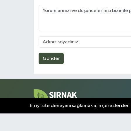
Gönder
En iyi site deneyimi sağlamak için çerezlerden f
Şırnak ve çevresindeki tüm gelişmeler, bu sayfada a
olarak sunulmaktadır. Kentin nabzını tutan en kritik
bilgiler, doğrulanmış kaynaklardan derlenerek