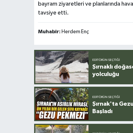
bayram ziyaretleri ve planlarında ha
tavsiye etti.
Muhabir:
Herdem Enç
EDITÖRÜN SEÇTIĞI
Şırnaklı doğas
yolculuğu
EDITÖRÜN SEÇTIĞI
Şırnak'ta Gez
Başladı