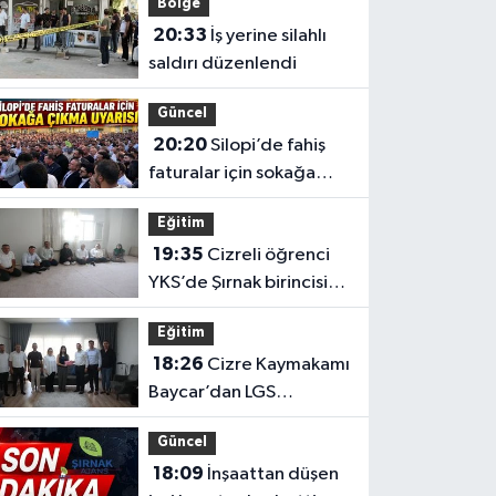
Bölge
20:33
İş yerine silahlı
saldırı düzenlendi
Güncel
20:20
Silopi’de fahiş
faturalar için sokağa
çıkma uyarısı
Eğitim
19:35
Cizreli öğrenci
YKS’de Şırnak birincisi
oldu
Eğitim
18:26
Cizre Kaymakamı
Baycar’dan LGS
başarısına ziyaret
Güncel
18:09
İnşaattan düşen