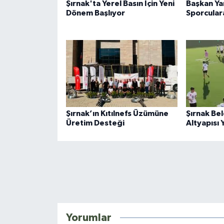
Şırnak'ta Yerel Basın İçin Yeni
Başkan Ya
Dönem Başlıyor
Sporculara
Şırnak’ın Kıtılnefs Üzümüne
Şırnak Bel
Üretim Desteği
Altyapısı
Yorumlar