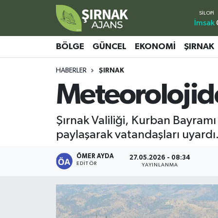
İmsak
Bölge
Şırnak Nöbetçi Eczaneler
BÖLGE
GÜNCEL
EKONOMI
ŞIRNAK
Güncel
Şırnak Hava Durumu
HABERLER
ŞIRNAK
Meteorolojid
Ekonomi
Şirnak Namaz Vakitleri
Şırnak
Şırnak Trafik Yoğunluk Haritası
Şırnak Valiliği, Kurban Bayramı
paylaşarak vatandaşları uyardı
Yaşam
Süper Lig Puan Durumu ve Fikstür
ÖMER AYDA
27.05.2026 - 08:34
Sağlık
Tüm Manşetler
EDITÖR
YAYINLANMA
Eğitim
Son Dakika Haberleri
Kültür - Sanat
Haber Arşivi