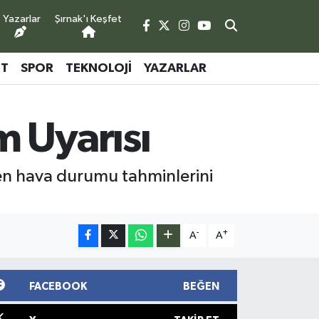
Yazarlar
Şırnak'ı Keşfet
ET
SPOR
TEKNOLOJI
YAZARLAR
m Uyarısı
enen hava durumu tahminlerini
-
+
A
A
FACEBOOK
BEĞEN