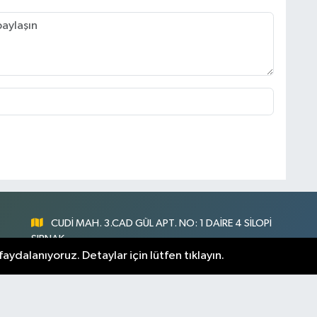
CUDİ MAH. 3.CAD GÜL APT. NO: 1 DAİRE 4 SİLOPİ
ŞIRNAK
aydalanıyoruz. Detaylar için lütfen tıklayın.
0547 300 73 73
nlık
[email protected]