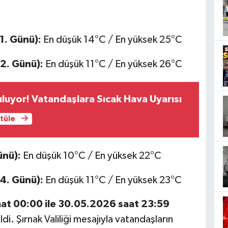
1. Günü):
En düşük 14°C / En yüksek 25°C
2. Günü):
En düşük 11°C / En yüksek 26°C
uluyor! Vatandaşlara Sıcak Hava Uyarısı
ntüle
ünü):
En düşük 10°C / En yüksek 22°C
4. Günü):
En düşük 11°C / En yüksek 23°C
at 00:00 ile 30.05.2026 saat 23:59
ildi. Şırnak Valiliği mesajıyla vatandaşların