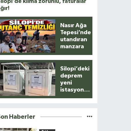
ilopi’de klima zorunlu, faturalar
ğır!
Nasır Ağa
Tepesi’nde
utandıran
manzara
Silopi’deki
deprem
yeni
istasyonla
anlık
kaydedildi
Son Haberler