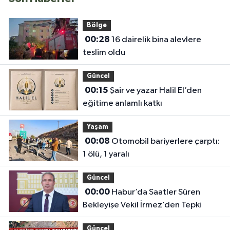
Bölge
00:28
16 dairelik bina alevlere
teslim oldu
Güncel
00:15
Şair ve yazar Halil El’den
eğitime anlamlı katkı
Yaşam
00:08
Otomobil bariyerlere çarptı:
1 ölü, 1 yaralı
Güncel
00:00
Habur’da Saatler Süren
Bekleyişe Vekil İrmez’den Tepki
Güncel