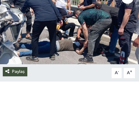
Siyaset
Spor
Teknoloji
Yazarlar
Paylaş
-
+
A
A