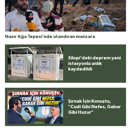
Nasır Ağa Tepesi’nde utandıran manzara
Silopi’deki deprem yeni
istasyonla anlık
kaydedildi
Şırnak İçin Konuştu,
"Cudi Gibi Nefes, Gabar
Gibi Huzur"