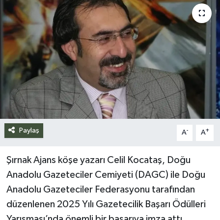
Siyaset
Spor
Teknoloji
Yazarlar
Paylaş
-
+
A
A
Şırnak Ajans köşe yazarı Celil Kocataş, Doğu
Anadolu Gazeteciler Cemiyeti (DAGC) ile Doğu
Anadolu Gazeteciler Federasyonu tarafından
düzenlenen 2025 Yılı Gazetecilik Başarı Ödülleri
Yarışması’nda önemli bir başarıya imza attı.