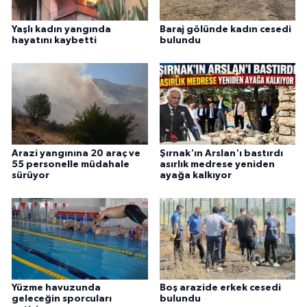
Yaşlı kadın yangında
Baraj gölünde kadın cesedi
hayatını kaybetti
bulundu
Arazi yangınına 20 araç ve
Şırnak'ın Arslan'ı bastırdı
55 personelle müdahale
asırlık medrese yeniden
sürüyor
ayağa kalkıyor
Yüzme havuzunda
Boş arazide erkek cesedi
geleceğin sporcuları
bulundu