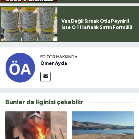
Van Değil Şırnak Otlu Peyniri!
İşte O 1 Haftalık Sırrın Formülü
EDITÖR HAKKINDA
Ömer Ayda
Bunlar da ilginizi çekebilir