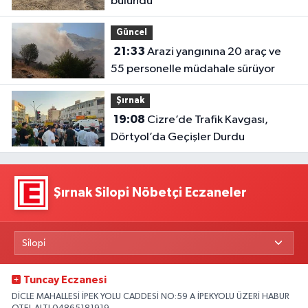
bulundu
Güncel
21:33
Arazi yangınına 20 araç ve
55 personelle müdahale sürüyor
Şırnak
19:08
Cizre’de Trafik Kavgası,
Dörtyol’da Geçişler Durdu
Şırnak Silopi Nöbetçi Eczaneler
Tuncay Eczanesi
DİCLE MAHALLESİ İPEK YOLU CADDESİ NO:59 A İPEKYOLU ÜZERİ HABUR