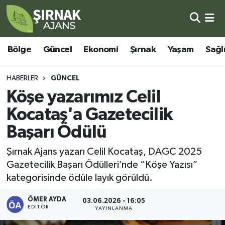
Bölge
Şırnak Nöbetçi Eczaneler
Bölge
Güncel
Ekonomi
Şırnak
Yaşam
Sağl
Güncel
Şırnak Hava Durumu
HABERLER
GÜNCEL
Ekonomi
Şirnak Namaz Vakitleri
Köşe yazarımız Celil
Kocataş'a Gazetecilik
Şırnak
Şırnak Trafik Yoğunluk Haritası
Başarı Ödülü
Yaşam
Süper Lig Puan Durumu ve Fikstür
Şırnak Ajans yazarı Celil Kocataş, DAGC 2025
Gazetecilik Başarı Ödülleri’nde “Köşe Yazısı”
Sağlık
Tüm Manşetler
kategorisinde ödüle layık görüldü.
Eğitim
Son Dakika Haberleri
ÖMER AYDA
03.06.2026 - 16:05
EDITÖR
YAYINLANMA
Kültür - Sanat
Haber Arşivi