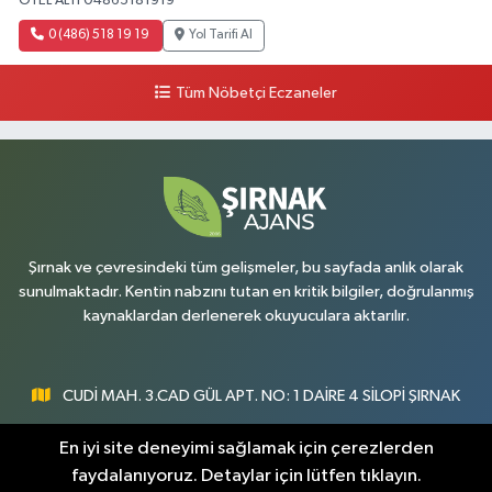
OTEL ALTI 04865181919
0 (486) 518 19 19
Yol Tarifi Al
Tüm Nöbetçi Eczaneler
Şırnak ve çevresindeki tüm gelişmeler, bu sayfada anlık olarak
sunulmaktadır. Kentin nabzını tutan en kritik bilgiler, doğrulanmış
kaynaklardan derlenerek okuyuculara aktarılır.
CUDİ MAH. 3.CAD GÜL APT. NO: 1 DAİRE 4 SİLOPİ ŞIRNAK
0547 300 73 73
En iyi site deneyimi sağlamak için çerezlerden
faydalanıyoruz. Detaylar için lütfen tıklayın.
[email protected]