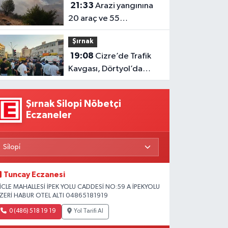
21:33
Arazi yangınına
20 araç ve 55
personelle müdahale
Şırnak
sürüyor
19:08
Cizre’de Trafik
Kavgası, Dörtyol’da
Geçişler Durdu
Şırnak Silopi Nöbetçi
Eczaneler
Tuncay Eczanesi
İCLE MAHALLESİ İPEK YOLU CADDESİ NO:59 A İPEKYOLU
ZERİ HABUR OTEL ALTI 04865181919
0 (486) 518 19 19
Yol Tarifi Al