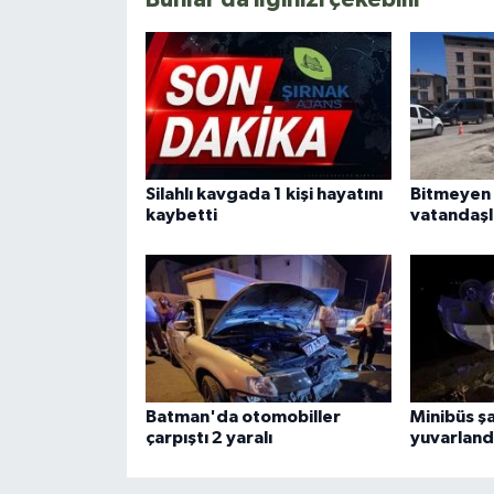
Silahlı kavgada 1 kişi hayatını
Bitmeyen y
kaybetti
vatandaşl
Batman'da otomobiller
Minibüs ş
çarpıştı 2 yaralı
yuvarlandı