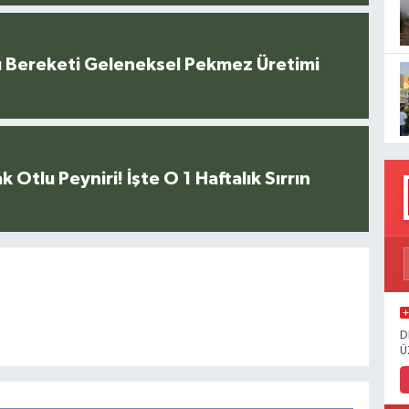
u Bereketi Geleneksel Pekmez Üretimi
k Otlu Peyniri! İşte O 1 Haftalık Sırrın
D
Ü