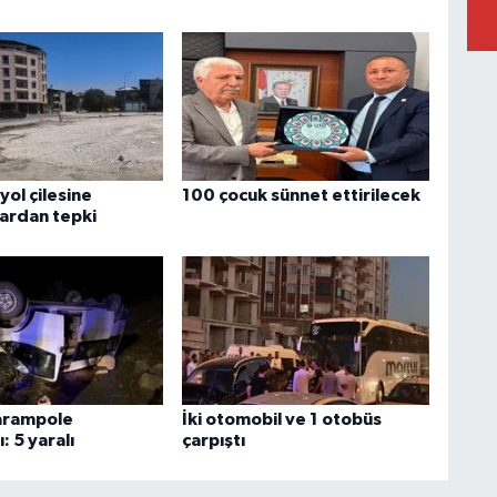
ol çilesine
100 çocuk sünnet ettirilecek
ardan tepki
arampole
İki otomobil ve 1 otobüs
: 5 yaralı
çarpıştı