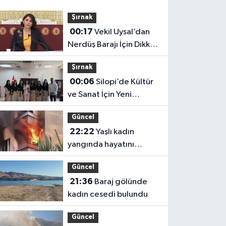
Şırnak
00:17
Vekil Uysal’dan
Nerdüş Barajı İçin Dikkat
Çeken İddia
Şırnak
00:06
Silopi’de Kültür
ve Sanat İçin Yeni
Adımlar
Güncel
22:22
Yaşlı kadın
yangında hayatını
kaybetti
Güncel
21:36
Baraj gölünde
kadın cesedi bulundu
Güncel