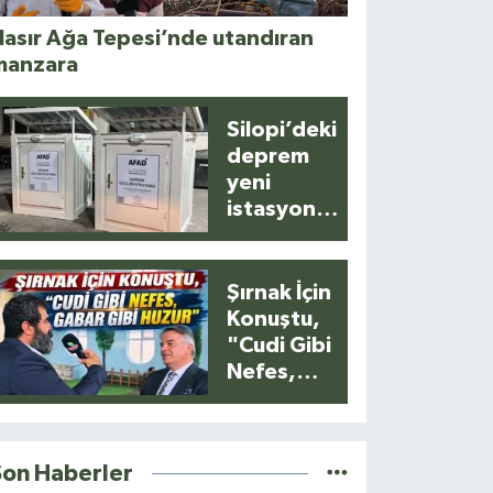
asır Ağa Tepesi’nde utandıran
manzara
Silopi’deki
deprem
yeni
istasyonla
anlık
kaydedildi
Şırnak İçin
Konuştu,
"Cudi Gibi
Nefes,
Gabar Gibi
Huzur"
Son Haberler