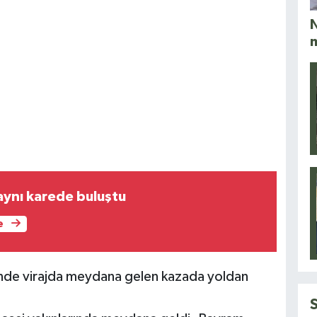
N
aynı karede buluştu
e
esinde virajda meydana gelen kazada yoldan