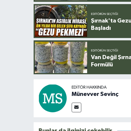
EDITÖRÜN SEÇTIĞI
Şırnak'ta Gez
Başladı
EDITÖRÜN SEÇTIĞI
Van Değil Şırna
Formülü
EDITÖR HAKKINDA
Münevver Sevinç
Bunlar da ilginizi çekebilir