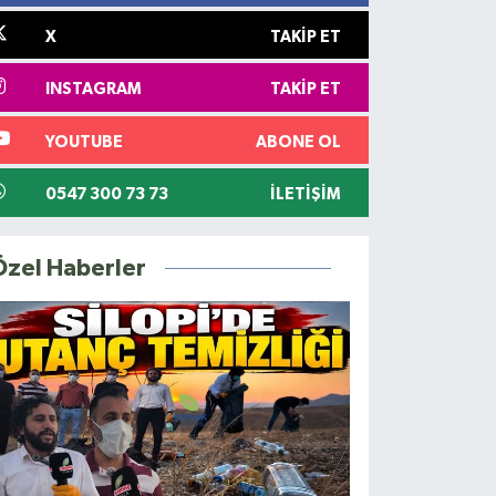
X
TAKIP ET
INSTAGRAM
TAKIP ET
YOUTUBE
ABONE OL
0547 300 73 73
İLETIŞIM
Özel Haberler