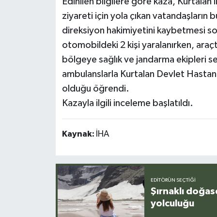
Edinilen bilgilere göre kaza, Kurtalan
ziyareti için yola çıkan vatandaşların
direksiyon hakimiyetini kaybetmesi s
otomobildeki 2 kişi yaralanırken, araçt
bölgeye sağlık ve jandarma ekipleri se
ambulanslarla Kurtalan Devlet Hastanesi
olduğu öğrendi.
Kazayla ilgili inceleme başlatıldı.
Kaynak:
İHA
EDITÖRÜN SEÇTIĞI
Şırnaklı doğas
yolculuğu