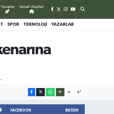
Yazarlar
Şırnak'ı Keşfet
ET
SPOR
TEKNOLOJI
YAZARLAR
kenarına
.
-
+
A
A
FACEBOOK
BEĞEN