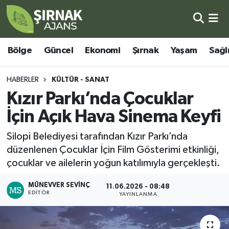
Bölge
Şırnak Nöbetçi Eczaneler
Bölge
Güncel
Ekonomi
Şırnak
Yaşam
Sağl
Güncel
Şırnak Hava Durumu
HABERLER
KÜLTÜR - SANAT
Ekonomi
Şirnak Namaz Vakitleri
Kızır Parkı’nda Çocuklar
İçin Açık Hava Sinema Keyfi
Şırnak
Şırnak Trafik Yoğunluk Haritası
Silopi Belediyesi tarafından Kızır Parkı’nda
Yaşam
Süper Lig Puan Durumu ve Fikstür
düzenlenen Çocuklar İçin Film Gösterimi etkinliği,
çocuklar ve ailelerin yoğun katılımıyla gerçekleşti.
Sağlık
Tüm Manşetler
MÜNEVVER SEVINÇ
11.06.2026 - 08:48
EDITÖR
Eğitim
Son Dakika Haberleri
YAYINLANMA
Kültür - Sanat
Haber Arşivi