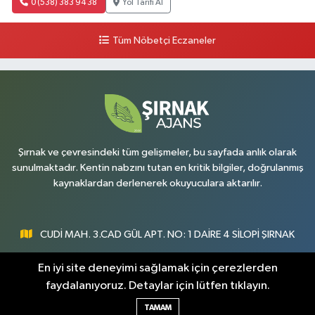
0 (538) 383 94 38
Yol Tarifi Al
Tüm Nöbetçi Eczaneler
Şırnak ve çevresindeki tüm gelişmeler, bu sayfada anlık olarak
sunulmaktadır. Kentin nabzını tutan en kritik bilgiler, doğrulanmış
kaynaklardan derlenerek okuyuculara aktarılır.
CUDİ MAH. 3.CAD GÜL APT. NO: 1 DAİRE 4 SİLOPİ ŞIRNAK
0547 300 73 73
En iyi site deneyimi sağlamak için çerezlerden
faydalanıyoruz. Detaylar için lütfen tıklayın.
[email protected]
TAMAM