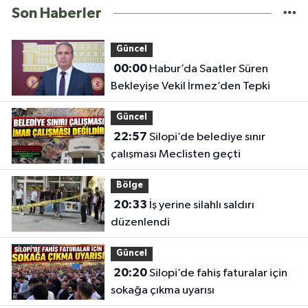
Son Haberler
Güncel
00:00
Habur’da Saatler Süren
Bekleyişe Vekil İrmez’den Tepki
Güncel
22:57
Silopi’de belediye sınır
çalışması Meclisten geçti
Bölge
20:33
İş yerine silahlı saldırı
düzenlendi
Güncel
20:20
Silopi’de fahiş faturalar için
sokağa çıkma uyarısı