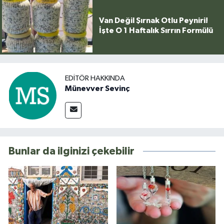
Van Değil Şırnak Otlu Peyniri!
İşte O 1 Haftalık Sırrın Formülü
EDITÖR HAKKINDA
Münevver Sevinç
Bunlar da ilginizi çekebilir