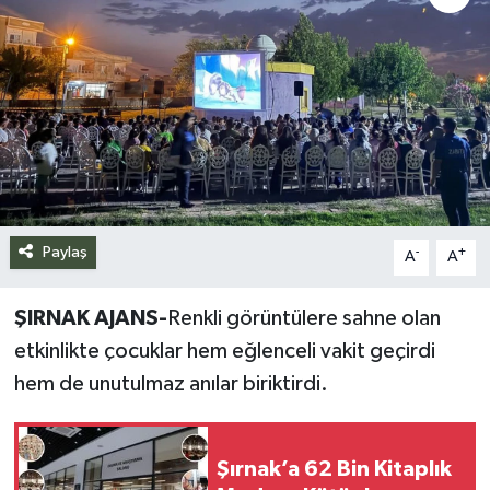
Siyaset
Spor
Teknoloji
Yazarlar
Paylaş
-
+
A
A
ŞIRNAK AJANS-
Renkli görüntülere sahne olan
etkinlikte çocuklar hem eğlenceli vakit geçirdi
hem de unutulmaz anılar biriktirdi.
Şırnak’a 62 Bin Kitaplık