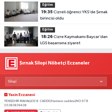
Eğitim
19:35
Cizreli öğrenci YKS’de Şırnak
birincisi oldu
Eğitim
18:26
Cizre Kaymakamı Baycar’dan
LGS başarısına ziyaret
Şırnak Silopi Nöbetçi Eczaneler
Yasin Eczanesi
YENİŞEHİR MAHALLESİ 8. CADDE(Hastane caddesi)NO:67 B
05383839438