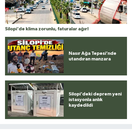
Silopi’de klima zorunlu, faturalar ağır!
Nasır Ağa Tepesi’nde
utandıran manzara
Silopi’deki deprem yeni
istasyonla anlık
kaydedildi