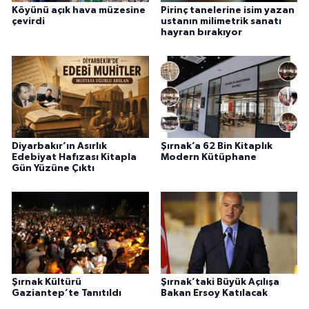
Köyünü açık hava müzesine
Pirinç tanelerine isim yazan
çevirdi
ustanın milimetrik sanatı
hayran bırakıyor
Diyarbakır’ın Asırlık
Şırnak’a 62 Bin Kitaplık
Edebiyat Hafızası Kitapla
Modern Kütüphane
Gün Yüzüne Çıktı
Şırnak Kültürü
Şırnak’taki Büyük Açılışa
Gaziantep’te Tanıtıldı
Bakan Ersoy Katılacak