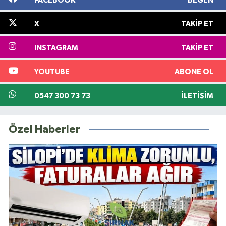
FACEBOOK
BEĞEN
X
TAKIP ET
INSTAGRAM
TAKIP ET
YOUTUBE
ABONE OL
0547 300 73 73
İLETIŞIM
Özel Haberler