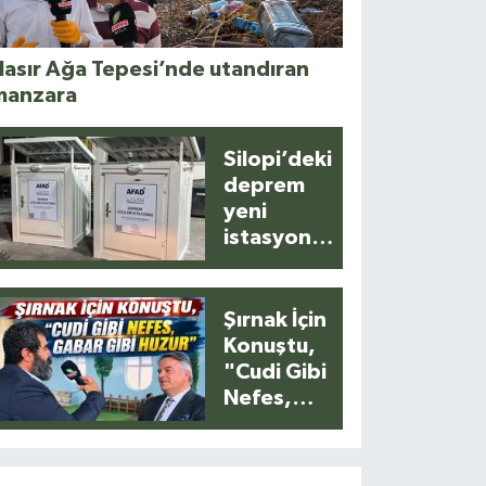
asır Ağa Tepesi’nde utandıran
manzara
Silopi’deki
deprem
yeni
istasyonla
anlık
kaydedildi
Şırnak İçin
Konuştu,
"Cudi Gibi
Nefes,
Gabar Gibi
Huzur"