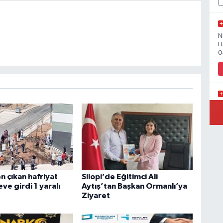
N
H
0
Y
Y
n çıkan hafriyat
Silopi’de Eğitimci Ali
e girdi 1 yaralı
Aytış’tan Başkan Ormanlı’ya
Ziyaret