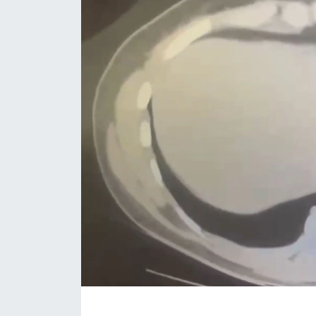
Siyaset
Spor
Teknoloji
Yazarlar