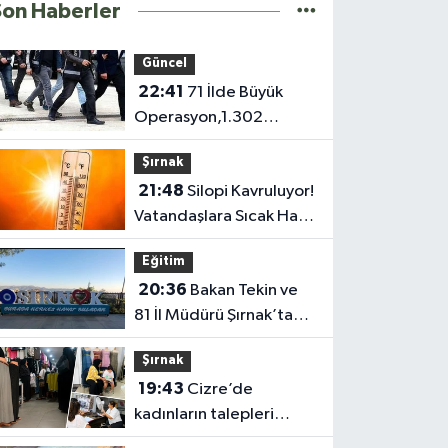
Son Haberler
Güncel
22:41
71 İlde Büyük
Operasyon,1.302
Şüpheli Yakalandı
Şırnak
21:48
Silopi Kavruluyor!
Vatandaşlara Sıcak Hava
Uyarısı
Eğitim
20:36
Bakan Tekin ve
81 İl Müdürü Şırnak’ta
Toplanıyor
Şırnak
19:43
Cizre’de
kadınların talepleri
sahada dinleniyor