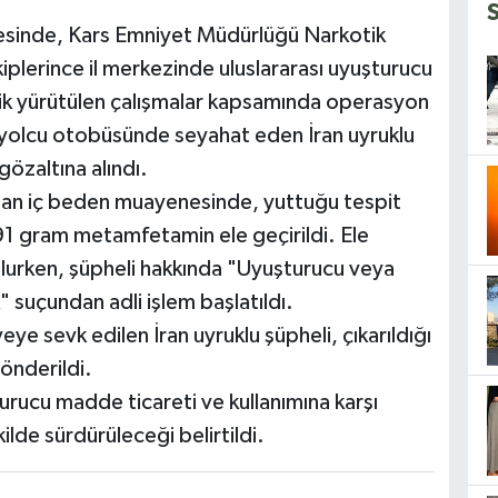
esinde, Kars Emniyet Müdürlüğü Narkotik
lerince il merkezinde uluslararası uyuşturucu
ik yürütülen çalışmalar kapsamında operasyon
 yolcu otobüsünde seyahat eden İran uyruklu
özaltına alındı.
lan iç beden muayenesinde, yuttuğu tespit
91 gram metamfetamin ele geçirildi. Ele
lurken, şüpheli hakkında "Uyuşturucu veya
 suçundan adli işlem başlatıldı.
eye sevk edilen İran uyruklu şüpheli, çıkarıldığı
önderildi.
rucu madde ticareti ve kullanımına karşı
kilde sürdürüleceği belirtildi.