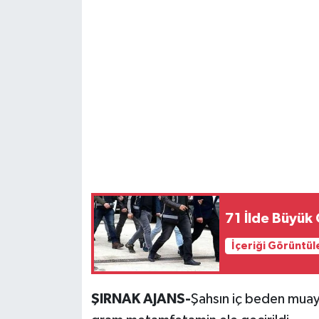
71 İlde Büyük
İçeriği Görüntül
ŞIRNAK AJANS-
Şahsın iç beden mua