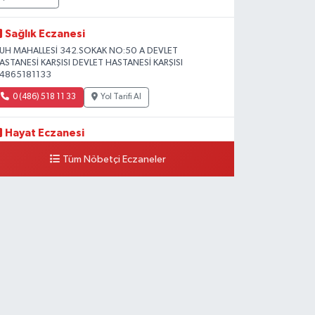
Sağlık Eczanesi
UH MAHALLESİ 342.SOKAK NO:50 A DEVLET
ASTANESİ KARŞISI DEVLET HASTANESİ KARŞISI
4865181133
0 (486) 518 11 33
Yol Tarifi Al
Hayat Eczanesi
eşiltepe Mahallesi, 1.Cadde No:10 B-C Silopi Şırnak
Tüm Nöbetçi Eczaneler
0 (486) 518 72 47
Yol Tarifi Al
Umut Eczanesi
enişehir Mahallesi, 8.Cadde No:53 A Silopi Şırnak
0 (486) 518 70 07
Yol Tarifi Al