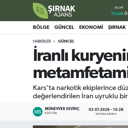
İmsak
0
Bölge
Şırnak Nöbetçi Eczaneler
BÖLGE
GÜNCEL
EKONOMI
ŞIRNAK
Güncel
Şırnak Hava Durumu
HABERLER
GÜNCEL
İranlı kurye
Ekonomi
Şirnak Namaz Vakitleri
Şırnak
Şırnak Trafik Yoğunluk Haritası
metamfetamin
Yaşam
Süper Lig Puan Durumu ve Fikstür
Kars'ta narkotik ekiplerince dü
Sağlık
Tüm Manşetler
değerlendirilen İran uyruklu bi
Eğitim
Son Dakika Haberleri
MÜNEVVER SEVINÇ
03.07.2026 - 10:28
EDITÖR
YAYINLANMA
Kültür - Sanat
Haber Arşivi