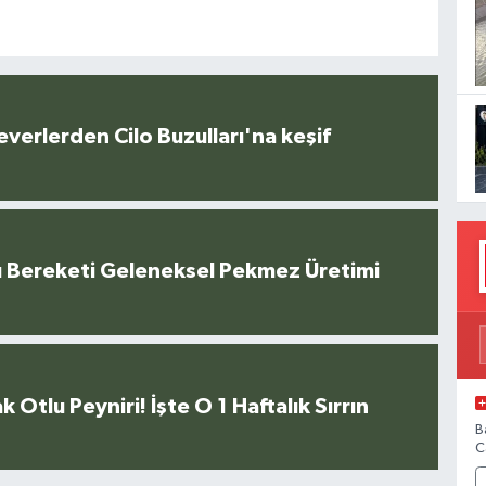
everlerden Cilo Buzulları'na keşif
u Bereketi Geleneksel Pekmez Üretimi
k Otlu Peyniri! İşte O 1 Haftalık Sırrın
B
C