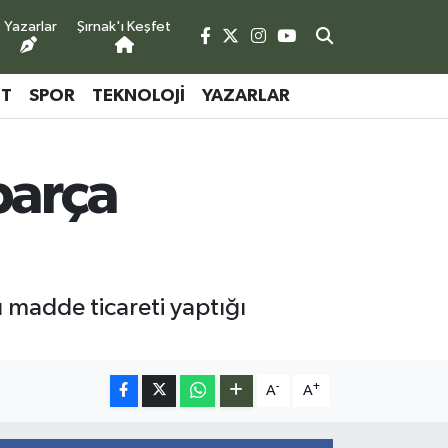
Yazarlar
Şırnak'ı Keşfet
ET
SPOR
TEKNOLOJI
YAZARLAR
parça
 madde ticareti yaptığı
-
+
A
A