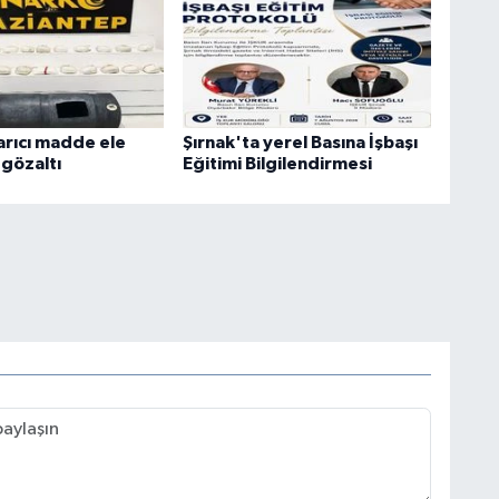
arıcı madde ele
Şırnak'ta yerel Basına İşbaşı
 gözaltı
Eğitimi Bilgilendirmesi