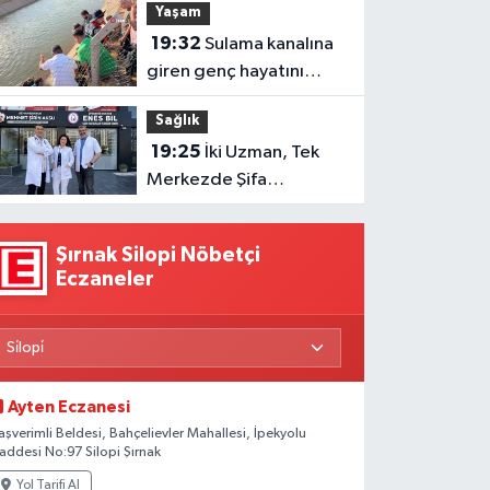
Yaşam
19:32
Sulama kanalına
giren genç hayatını
kaybetti
Sağlık
19:25
İki Uzman, Tek
Merkezde Şifa
Dağıtacak
Şırnak Silopi Nöbetçi
Eczaneler
Ayten Eczanesi
aşverimli Beldesi, Bahçelievler Mahallesi, İpekyolu
addesi No:97 Silopi Şırnak
Yol Tarifi Al