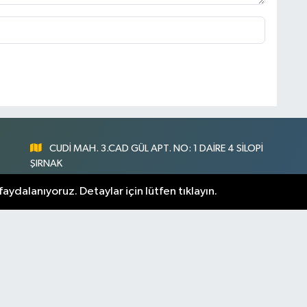
CUDİ MAH. 3.CAD GÜL APT. NO: 1 DAİRE 4 SİLOPİ
ŞIRNAK
0547 300 73 73
aydalanıyoruz. Detaylar için lütfen tıklayın.
nlık
[email protected]
rnak Hava Durumu
Şirnak Namaz Vakitleri