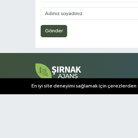
Gönder
En iyi site deneyimi sağlamak için çerezlerden f
Şırnak ve çevresindeki tüm gelişmeler, bu sayfada a
olarak sunulmaktadır. Kentin nabzını tutan en kritik
bilgiler, doğrulanmış kaynaklardan derlenerek
okuyuculara aktarılır.
Şırnak Nöbetçi Eczaneler
Şı