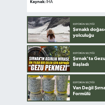
Kaynak:
İHA
EDITÖRÜN SEÇTIĞI
Şırnaklı doğas
yolculuğu
EDITÖRÜN SEÇTIĞI
Şırnak'ta Gez
Başladı
EDITÖRÜN SEÇTIĞI
Van Değil Şırna
Formülü