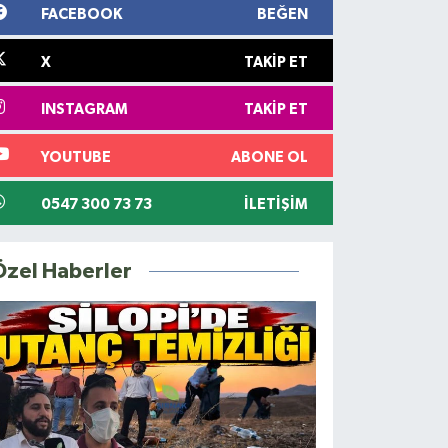
FACEBOOK
BEĞEN
X
TAKIP ET
INSTAGRAM
TAKIP ET
YOUTUBE
ABONE OL
0547 300 73 73
İLETIŞIM
Özel Haberler