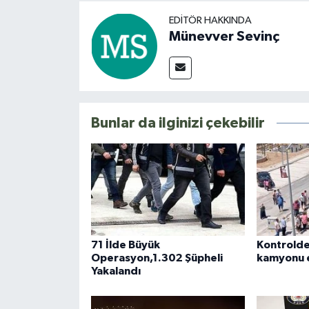
EDITÖR HAKKINDA
Münevver Sevinç
Bunlar da ilginizi çekebilir
71 İlde Büyük
Kontrolde
Operasyon,1.302 Şüpheli
kamyonu ev
Yakalandı