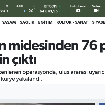
Foto Galeri
Video
BITCOIN
°
20
3:40
64.643,95
0.16
DOLAR
47,6006
0.06
YAŞAM
SAĞLIK
EĞITIM
KÜLTÜR - SANAT
SIYAS
EURO
55,0250
0.02
STERLİN
nin midesinden 76 
64,2398
0.2
GRAM ALTIN
6500.87
0.12
 çıktı
BİST100
13.799
70
zenlenen operasyonda, uluslararası uyarıcı
r kurye yakalandı.