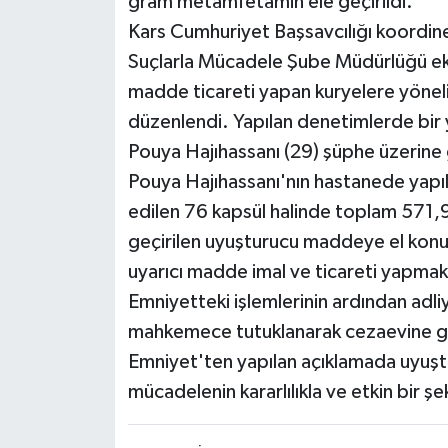
gram metamfetamin ele geçirildi.
Kars Cumhuriyet Başsavcılığı koordin
Suçlarla Mücadele Şube Müdürlüğü ekip
madde ticareti yapan kuryelere yönel
düzenlendi. Yapılan denetimlerde bir
Pouya Hajıhassanı (29) şüphe üzerine g
Pouya Hajıhassanı'nın hastanede yapı
edilen 76 kapsül halinde toplam 571,
geçirilen uyuşturucu maddeye el konu
uyarıcı madde imal ve ticareti yapmak"
Emniyetteki işlemlerinin ardından adliy
mahkemece tutuklanarak cezaevine g
Emniyet'ten yapılan açıklamada uyuştu
mücadelenin kararlılıkla ve etkin bir şe