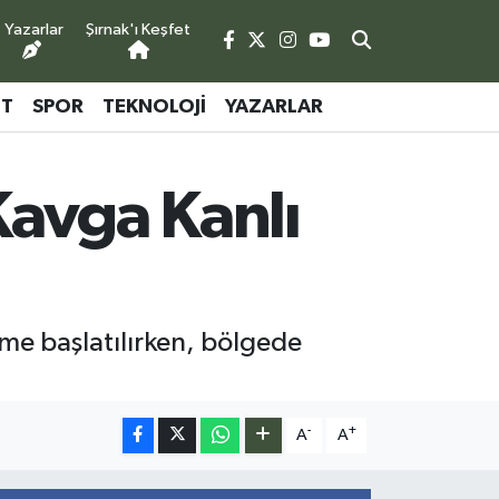
Yazarlar
Şırnak'ı Keşfet
ET
SPOR
TEKNOLOJI
YAZARLAR
 Kavga Kanlı
eleme başlatılırken, bölgede
-
+
A
A