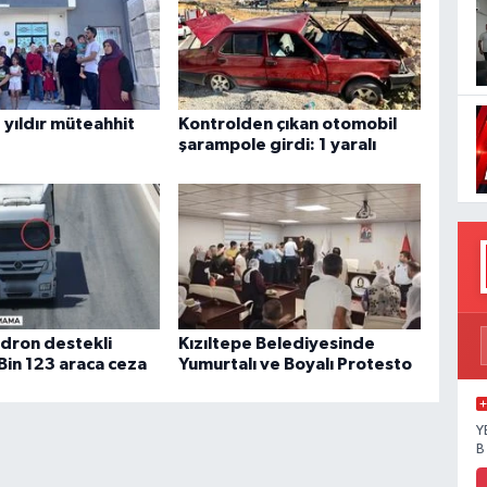
 yıldır müteahhit
Kontrolden çıkan otomobil
şarampole girdi: 1 yaralı
dron destekli
Kızıltepe Belediyesinde
Bin 123 araca ceza
Yumurtalı ve Boyalı Protesto
Y
B