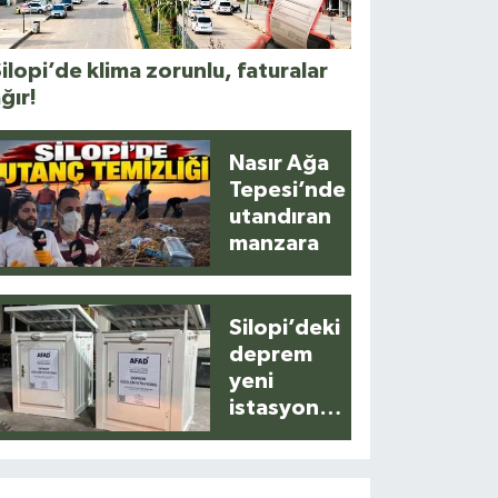
ilopi’de klima zorunlu, faturalar
ğır!
Nasır Ağa
Tepesi’nde
utandıran
manzara
Silopi’deki
deprem
yeni
istasyonla
anlık
kaydedildi