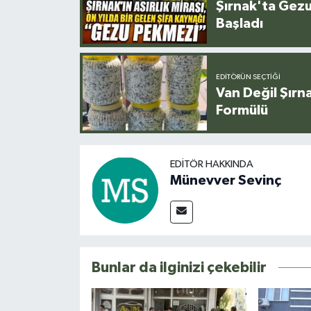
Şırnak'ta Gez
Başladı
EDITÖRÜN SEÇTIĞI
Van Değil Şırna
Formülü
EDITÖR HAKKINDA
Münevver Sevinç
Bunlar da ilginizi çekebilir