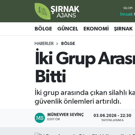
İmsak
Bölge
Şırnak Nöbetçi Eczaneler
BÖLGE
GÜNCEL
EKONOMI
ŞIRNAK
Güncel
Şırnak Hava Durumu
HABERLER
BÖLGE
İki Grup Aras
Ekonomi
Şirnak Namaz Vakitleri
Şırnak
Şırnak Trafik Yoğunluk Haritası
Bitti
Yaşam
Süper Lig Puan Durumu ve Fikstür
İki grup arasında çıkan silahlı k
Sağlık
Tüm Manşetler
güvenlik önlemleri artırıldı.
Eğitim
Son Dakika Haberleri
MÜNEVVER SEVINÇ
03.06.2026 - 22:30
EDITÖR
YAYINLANMA
Kültür - Sanat
Haber Arşivi