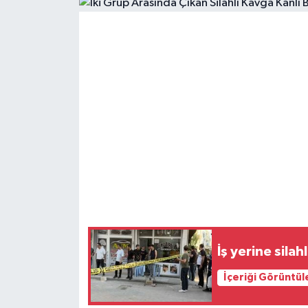
Siyaset
Spor
Teknoloji
Yazarlar
İş yerine silah
İçeriği Görüntül