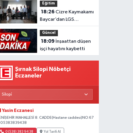
Eğitim
18:26
Cizre Kaymakamı
Baycar’dan LGS
başarısına ziyaret
Güncel
18:09
İnşaattan düşen
işçi hayatını kaybetti
Şırnak Silopi Nöbetçi
Eczaneler
Yasin Eczanesi
ENİŞEHİR MAHALLESİ 8. CADDE(Hastane caddesi)NO:67
 05383839438
0 (538) 383 94 38
Yol Tarifi Al