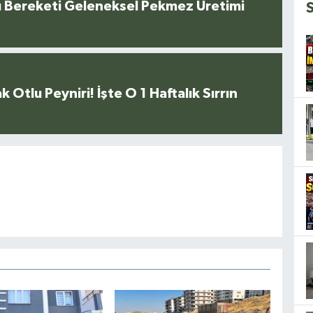
u Bereketi Geleneksel Pekmez Üretimi
k Otlu Peyniri! İşte O 1 Haftalık Sırrın