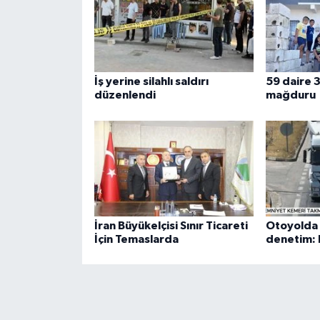
İş yerine silahlı saldırı
59 daire 3
düzenlendi
mağduru
İran Büyükelçisi Sınır Ticareti
Otoyolda 
İçin Temaslarda
denetim: 