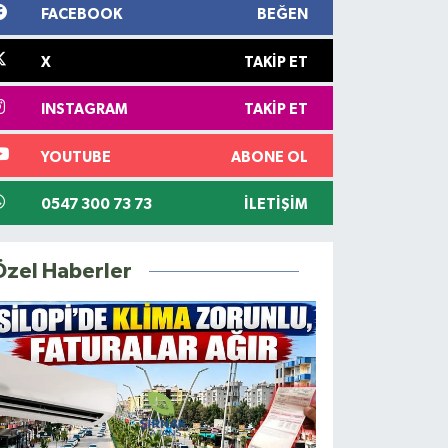
FACEBOOK
BEĞEN
X
TAKIP ET
INSTAGRAM
TAKIP ET
YOUTUBE
ABONE OL
0547 300 73 73
İLETIŞIM
Özel Haberler