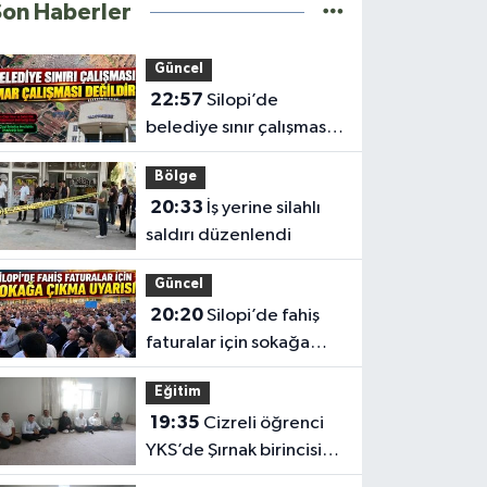
Son Haberler
Güncel
22:57
Silopi’de
belediye sınır çalışması
Meclisten geçti
Bölge
20:33
İş yerine silahlı
saldırı düzenlendi
Güncel
20:20
Silopi’de fahiş
faturalar için sokağa
çıkma uyarısı
Eğitim
19:35
Cizreli öğrenci
YKS’de Şırnak birincisi
oldu