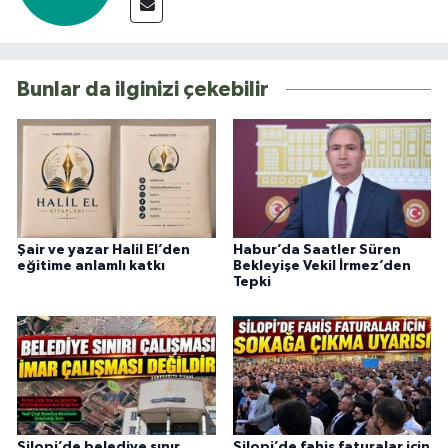
Bunlar da ilginizi çekebilir
Şair ve yazar Halil El’den
Habur’da Saatler Süren
eğitime anlamlı katkı
Bekleyişe Vekil İrmez’den
Tepki
Silopi’de belediye sınır
Silopi’de fahiş faturalar için