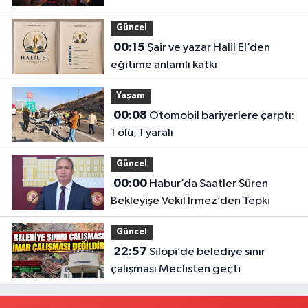
Güncel
00:15
Şair ve yazar Halil El’den
eğitime anlamlı katkı
Yaşam
00:08
Otomobil bariyerlere çarptı:
1 ölü, 1 yaralı
Güncel
00:00
Habur’da Saatler Süren
Bekleyişe Vekil İrmez’den Tepki
Güncel
22:57
Silopi’de belediye sınır
çalışması Meclisten geçti