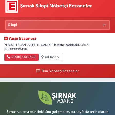
Şırnak Silopi Nöbetçi Eczaneler
Yasin Eczanesi
YENİŞEHİR MAHALLESİ 8. CADDE(Hastane caddesi)NO:67 B
05383839438
0 (538) 383 94 38
Yol Tarifi Al
Tüm Nöbetçi Eczaneler
Şırnak ve çevresindeki tüm gelişmeler, bu sayfada anlık olarak