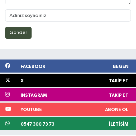
Gönder
FACEBOOK
BEĞEN
X
TAKIP ET
INSTAGRAM
TAKIP ET
YOUTUBE
ABONE OL
0547 300 73 73
İLETIŞIM