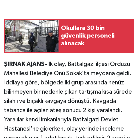
Okullara 30 bin
güvenlik personeli
alınacak
ŞIRNAK AJANS-
İlk olay, Battalgazi ilçesi Orduzu
Mahallesi Belediye Önü Sokak'ta meydana geldi.
İddiaya göre, bölgede iki grup arasında henüz
bilinmeyen bir nedenle çıkan tartışma kısa sürede
silahlı ve bıçaklı kavgaya dönüştü. Kavgada
tabanca ile açılan ateş sonucu 2 kişi yaralandı.
Yaralılar kendi imkanlarıyla Battalgazi Devlet
Hastanesi'ne giderken, olay yerinde inceleme
yapan ekipler 1 adet bıçak, terk edilmiş 2 araç ile