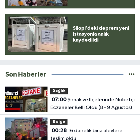
Silopi’deki deprem yeni
istasyonla anlık
kaydedildi
Son Haberler
Sağlık
07:00
Şırnak ve İlçelerinde Nöbetçi
Eczaneler Belli Oldu (8 - 9 Ağustos)
Bölge
00:28
16 dairelik bina alevlere
teslim oldu