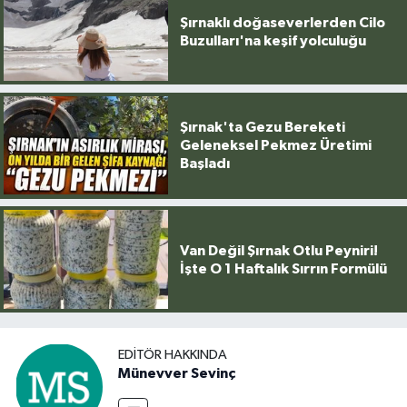
Şırnaklı doğaseverlerden Cilo
Buzulları'na keşif yolculuğu
Şırnak'ta Gezu Bereketi
Geleneksel Pekmez Üretimi
Başladı
Van Değil Şırnak Otlu Peyniri!
İşte O 1 Haftalık Sırrın Formülü
EDITÖR HAKKINDA
Münevver Sevinç