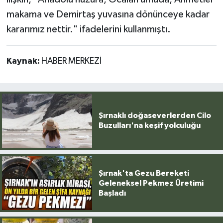
makama ve Demirtaş yuvasına dönünceye kadar
kararımız nettir." ifadelerini kullanmıştı.
Kaynak:
HABER MERKEZİ
Şırnaklı doğaseverlerden Cilo
Buzulları'na keşif yolculuğu
Şırnak'ta Gezu Bereketi
Geleneksel Pekmez Üretimi
Başladı