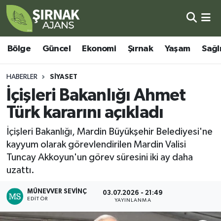
Bölge
Şırnak Nöbetçi Eczaneler
Bölge
Güncel
Ekonomi
Şırnak
Yaşam
Sağl
Güncel
Şırnak Hava Durumu
HABERLER
SIYASET
Ekonomi
Şirnak Namaz Vakitleri
İçişleri Bakanlığı Ahmet
Türk kararını açıkladı
Şırnak
Şırnak Trafik Yoğunluk Haritası
İçişleri Bakanlığı, Mardin Büyükşehir Belediyesi'ne
Yaşam
Süper Lig Puan Durumu ve Fikstür
kayyum olarak görevlendirilen Mardin Valisi
Tuncay Akkoyun'un görev süresini iki ay daha
Sağlık
Tüm Manşetler
uzattı.
Eğitim
Son Dakika Haberleri
MÜNEVVER SEVINÇ
03.07.2026 - 21:49
EDITÖR
YAYINLANMA
Kültür - Sanat
Haber Arşivi