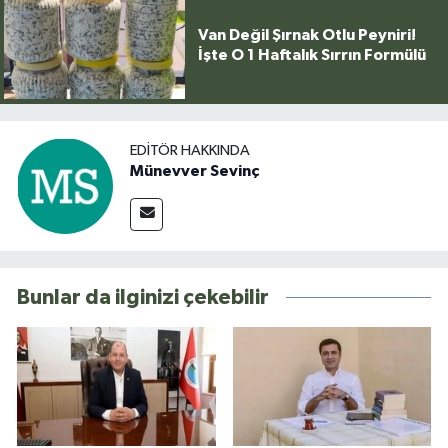
Van Değil Şırnak Otlu Peyniri!
İşte O 1 Haftalık Sırrın Formülü
EDITÖR HAKKINDA
Münevver Sevinç
Bunlar da ilginizi çekebilir