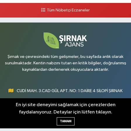
Tüm Nöbetçi Eczaneler
Şırnak ve çevresindeki tüm gelişmeler, bu sayfada anlık olarak
sunulmaktadır. Kentin nabzını tutan en kritik bilgiler, doğrulanmış
kaynaklardan derlenerek okuyuculara aktarılır.
CUDİ MAH. 3.CAD GÜL APT. NO: 1 DAİRE 4 SİLOPİ ŞIRNAK
0547 300 73 73
En iyi site deneyimi sağlamak için çerezlerden
faydalanıyoruz. Detaylar için lütfen tıklayın.
[email protected]
TAMAM