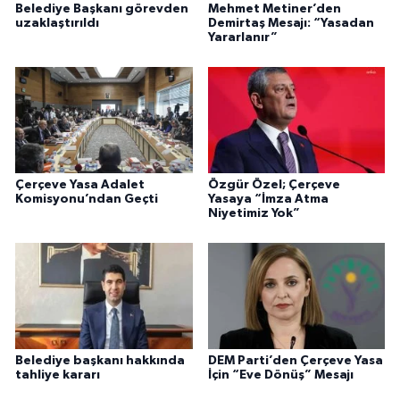
Belediye Başkanı görevden
Mehmet Metiner’den
uzaklaştırıldı
Demirtaş Mesajı: “Yasadan
Yararlanır”
Çerçeve Yasa Adalet
Özgür Özel; Çerçeve
Komisyonu’ndan Geçti
Yasaya “İmza Atma
Niyetimiz Yok”
Belediye başkanı hakkında
DEM Parti’den Çerçeve Yasa
tahliye kararı
İçin “Eve Dönüş” Mesajı