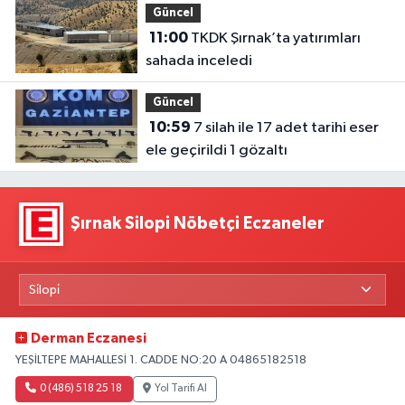
Güncel
11:00
TKDK Şırnak’ta yatırımları
sahada inceledi
Güncel
10:59
7 silah ile 17 adet tarihi eser
ele geçirildi 1 gözaltı
Şırnak Silopi Nöbetçi Eczaneler
Derman Eczanesi
YEŞİLTEPE MAHALLESİ 1. CADDE NO:20 A 04865182518
0 (486) 518 25 18
Yol Tarifi Al