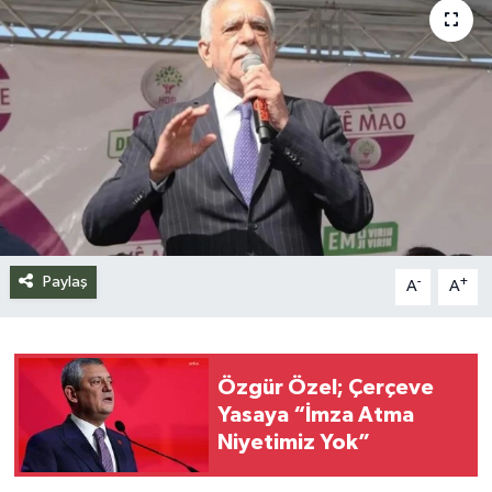
Siyaset
Spor
Teknoloji
Yazarlar
Paylaş
-
+
A
A
Özgür Özel; Çerçeve
Yasaya “İmza Atma
Niyetimiz Yok”