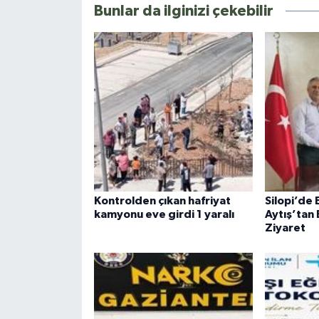
Bunlar da ilginizi çekebilir
Kontrolden çıkan hafriyat
Silopi’de 
kamyonu eve girdi 1 yaralı
Aytış’tan
Ziyaret