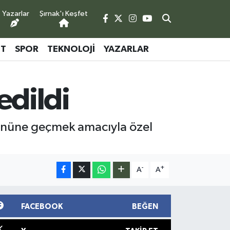
Yazarlar
Şırnak'ı Keşfet
ET
SPOR
TEKNOLOJI
YAZARLAR
edildi
in önüne geçmek amacıyla özel
-
+
A
A
FACEBOOK
BEĞEN