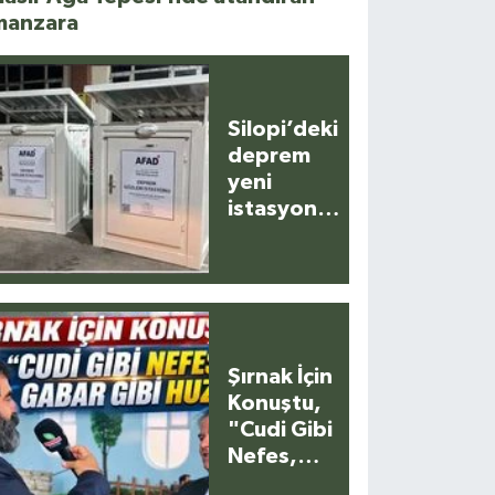
manzara
Silopi’deki
deprem
yeni
istasyonla
anlık
kaydedildi
Şırnak İçin
Konuştu,
"Cudi Gibi
Nefes,
Gabar Gibi