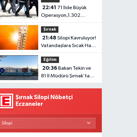
22:41
71 İlde Büyük
Operasyon,1.302
Şüpheli Yakalandı
Şırnak
21:48
Silopi Kavruluyor!
Vatandaşlara Sıcak Hava
Uyarısı
Eğitim
20:36
Bakan Tekin ve
81 İl Müdürü Şırnak’ta
Toplanıyor
Şırnak Silopi Nöbetçi
Eczaneler