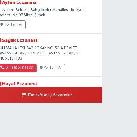
Ayten Eczanesi
aşverimli Beldesi, Bahçelievler Mahallesi, İpekyolu
addesi No:97 Silopi Şırnak
Yol Tarifi Al
Sağlık Eczanesi
UH MAHALLESİ 342.SOKAK NO:50 A DEVLET
ASTANESİ KARŞISI DEVLET HASTANESİ KARŞISI
4865181133
0 (486) 518 11 33
Yol Tarifi Al
Hayat Eczanesi
eşiltepe Mahallesi, 1.Cadde No:10 B-C Silopi Şırnak
Tüm Nöbetçi Eczaneler
0 (486) 518 72 47
Yol Tarifi Al
Umut Eczanesi
enişehir Mahallesi, 8.Cadde No:53 A Silopi Şırnak
0 (486) 518 70 07
Yol Tarifi Al