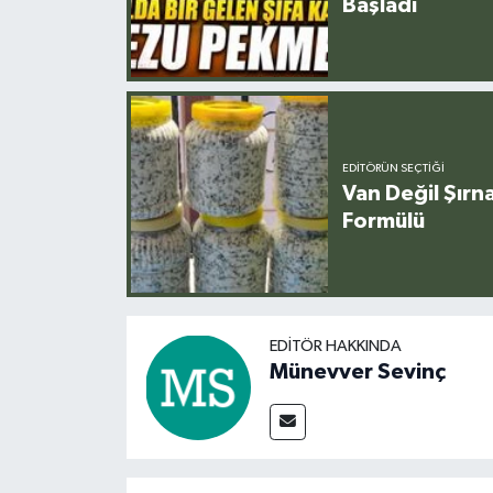
Başladı
EDITÖRÜN SEÇTIĞI
Van Değil Şırna
Formülü
EDITÖR HAKKINDA
Münevver Sevinç