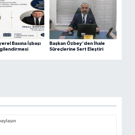
yerel Basına İşbaşı
Başkan Özbey'den İhale
lgilendirmesi
Süreçlerine Sert Eleştiri