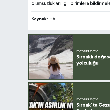
olumsuzlukları ilgili birimlere bildirmele
Kaynak:
İHA
EDITÖRÜN SEÇTIĞI
Şırnaklı doğas
yolculuğu
EDITÖRÜN SEÇTIĞI
Şırnak'ta Gez