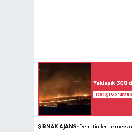
Yaklaşık 300 
İçeriği Görüntül
ŞIRNAK AJANS-
Denetimlerde mevzuata