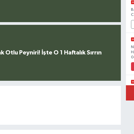
B
C
N
k Otlu Peyniri! İşte O 1 Haftalık Sırrın
H
0
Y
Y