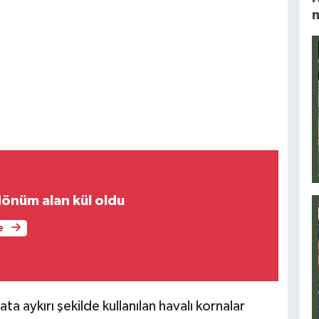
dönüm alan kül oldu
e
 aykırı şekilde kullanılan havalı kornalar