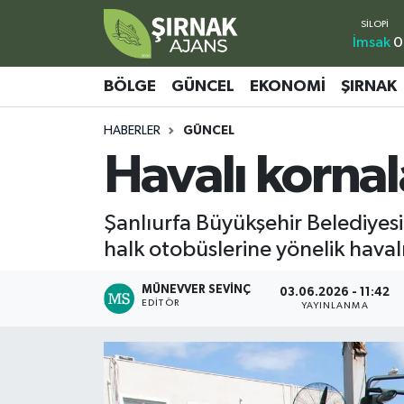
İmsak
0
Bölge
Şırnak Nöbetçi Eczaneler
BÖLGE
GÜNCEL
EKONOMI
ŞIRNAK
Güncel
Şırnak Hava Durumu
HABERLER
GÜNCEL
Havalı kornala
Ekonomi
Şirnak Namaz Vakitleri
Şırnak
Şırnak Trafik Yoğunluk Haritası
Şanlıurfa Büyükşehir Belediyesi
halk otobüslerine yönelik haval
Yaşam
Süper Lig Puan Durumu ve Fikstür
MÜNEVVER SEVINÇ
03.06.2026 - 11:42
Sağlık
Tüm Manşetler
EDITÖR
YAYINLANMA
Eğitim
Son Dakika Haberleri
Kültür - Sanat
Haber Arşivi