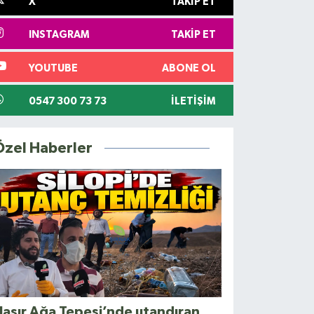
X
TAKIP ET
INSTAGRAM
TAKIP ET
YOUTUBE
ABONE OL
0547 300 73 73
İLETIŞIM
Özel Haberler
asır Ağa Tepesi’nde utandıran