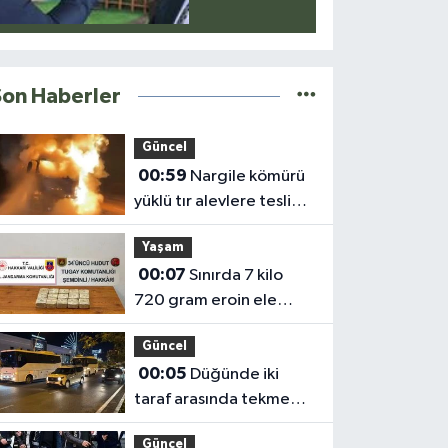
Huzur"
Son Haberler
Güncel
00:59
Nargile kömürü
yüklü tır alevlere teslim
oldu
Yaşam
00:07
Sınırda 7 kilo
720 gram eroin ele
geçirildi
Güncel
00:05
Düğünde iki
taraf arasında tekme
tokat kavga: 5 yaralı
Güncel