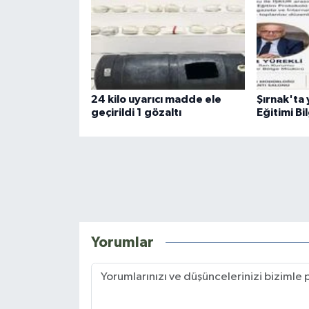
24 kilo uyarıcı madde ele
Şırnak'ta 
geçirildi 1 gözaltı
Eğitimi Bi
Yorumlar