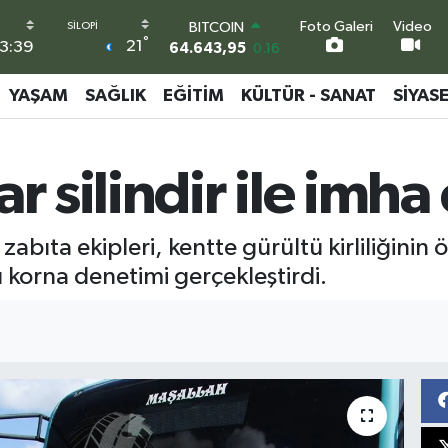
Foto Galeri
Video
DOLAR
°
21
3:39
47,6006
0.06
EURO
55,0250
0.02
YAŞAM
SAĞLIK
EĞITIM
KÜLTÜR - SANAT
SIYAS
STERLİN
64,2398
0.2
GRAM ALTIN
r silindir ile imha 
6513.94
0.32
BİST100
13.799
70
BITCOIN
 zabıta ekipleri, kentte gürültü kirliliğin
64.643,95
0.16
ı korna denetimi gerçekleştirdi.