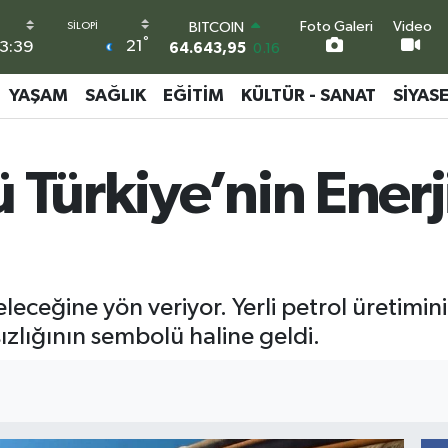
Foto Galeri
Video
DOLAR
°
21
3:39
47,6006
0.06
EURO
55,0250
0.02
YAŞAM
SAĞLIK
EĞITIM
KÜLTÜR - SANAT
SIYAS
STERLİN
64,2398
0.2
GRAM ALTIN
 Türkiye’nin Ener
6500.87
0.12
BİST100
13.799
70
BITCOIN
64.643,95
0.16
leceğine yön veriyor. Yerli petrol üretimi
ızlığının sembolü haline geldi.