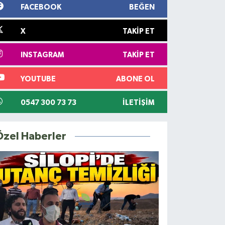
FACEBOOK
BEĞEN
X
TAKIP ET
INSTAGRAM
TAKIP ET
YOUTUBE
ABONE OL
0547 300 73 73
İLETIŞIM
Özel Haberler