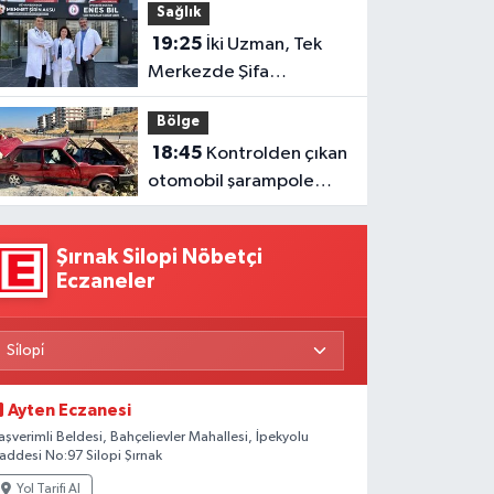
Sağlık
19:25
İki Uzman, Tek
Merkezde Şifa
Dağıtacak
Bölge
18:45
Kontrolden çıkan
otomobil şarampole
girdi: 1 yaralı
Şırnak Silopi Nöbetçi
Eczaneler
Ayten Eczanesi
aşverimli Beldesi, Bahçelievler Mahallesi, İpekyolu
addesi No:97 Silopi Şırnak
Yol Tarifi Al