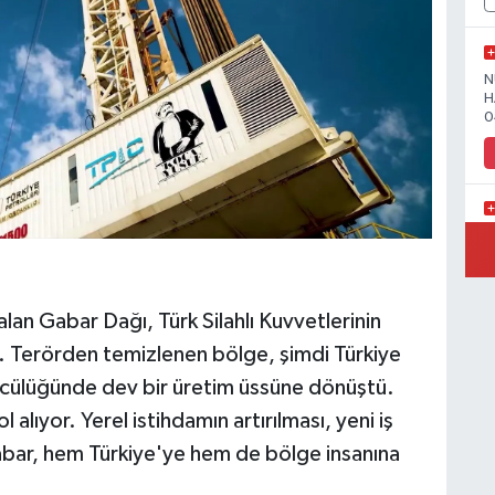
N
H
0
Y
lan Gabar Dağı, Türk Silahlı Kuvvetlerinin
 Terörden temizlenen bölge, şimdi Türkiye
Y
ncülüğünde dev bir üretim üssüne dönüştü.
l alıyor. Yerel istihdamın artırılması, yeni iş
abar, hem Türkiye'ye hem de bölge insanına