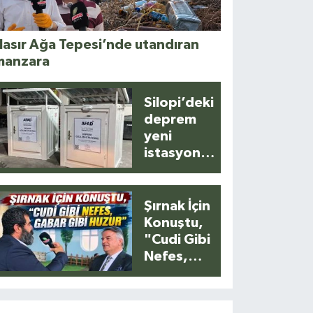
asır Ağa Tepesi’nde utandıran
manzara
Silopi’deki
deprem
yeni
istasyonla
anlık
kaydedildi
Şırnak İçin
Konuştu,
"Cudi Gibi
Nefes,
Gabar Gibi
Huzur"