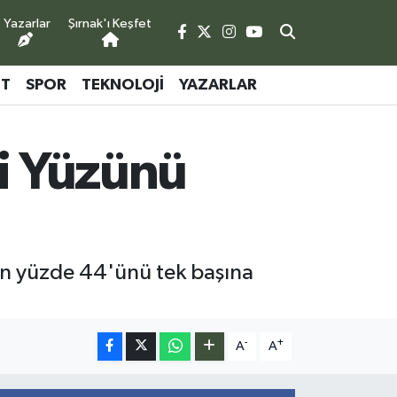
Yazarlar
Şırnak'ı Keşfet
ET
SPOR
TEKNOLOJI
YAZARLAR
ji Yüzünü
nin yüzde 44'ünü tek başına
-
+
A
A