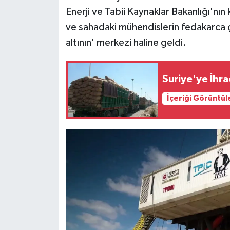
Enerji ve Tabii Kaynaklar Bakanlığı'nın 
ve sahadaki mühendislerin fedakarca ç
altının' merkezi haline geldi.
Suriye'ye İhr
İçeriği Görüntül