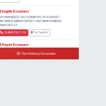
Sağlık Eczanesi
UH MAHALLESİ 342.SOKAK NO:50 A DEVLET
ASTANESİ KARŞISI DEVLET HASTANESİ KARŞISI
4865181133
0 (486) 518 11 33
Yol Tarifi Al
Hayat Eczanesi
eşiltepe Mahallesi, 1.Cadde No:10 B-C Silopi Şırnak
Tüm Nöbetçi Eczaneler
0 (486) 518 72 47
Yol Tarifi Al
Umut Eczanesi
enişehir Mahallesi, 8.Cadde No:53 A Silopi Şırnak
0 (486) 518 70 07
Yol Tarifi Al