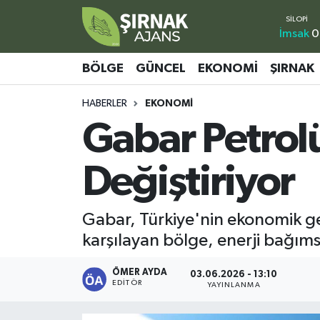
İmsak
0
Bölge
Şırnak Nöbetçi Eczaneler
BÖLGE
GÜNCEL
EKONOMI
ŞIRNAK
Güncel
Şırnak Hava Durumu
HABERLER
EKONOMI
Gabar Petrolü
Ekonomi
Şirnak Namaz Vakitleri
Şırnak
Şırnak Trafik Yoğunluk Haritası
Değiştiriyor
Yaşam
Süper Lig Puan Durumu ve Fikstür
Gabar, Türkiye'nin ekonomik ge
Sağlık
Tüm Manşetler
karşılayan bölge, enerji bağıms
Eğitim
Son Dakika Haberleri
ÖMER AYDA
03.06.2026 - 13:10
EDITÖR
YAYINLANMA
Kültür - Sanat
Haber Arşivi