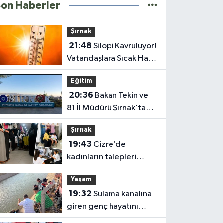
Son Haberler
Şırnak
21:48
Silopi Kavruluyor!
Vatandaşlara Sıcak Hava
Uyarısı
Eğitim
20:36
Bakan Tekin ve
81 İl Müdürü Şırnak’ta
Toplanıyor
Şırnak
19:43
Cizre’de
kadınların talepleri
sahada dinleniyor
Yaşam
19:32
Sulama kanalına
giren genç hayatını
kaybetti