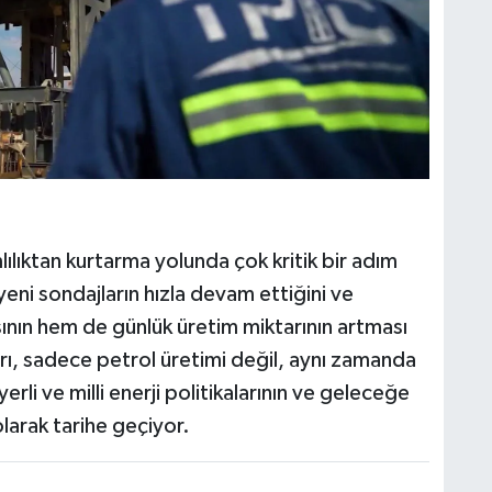
mlılıktan kurtarma yolunda çok kritik bir adım
eni sondajların hızla devam ettiğini ve
ın hem de günlük üretim miktarının artması
ı, sadece petrol üretimi değil, aynı zamanda
rli ve milli enerji politikalarının ve geleceğe
arak tarihe geçiyor.