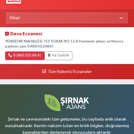
Deva Eczanesi
YENİŞEHİR MAHALLESİ 155 SOKAK NO:12 A Hastanes arkası ve Nevroz
parkının yanı 04865029841
0 (486) 502 98 41
Yol Tarifi Al
Tüm Nöbetçi Eczaneler
Şırnak ve çevresindeki tüm gelişmeler, bu sayfada anlık olarak
sunulmaktadır. Kentin nabzını tutan en kritik bilgiler, doğrulanmış
kaynaklardan derlenerek okuyuculara aktarılır.