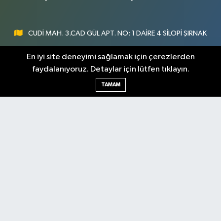
CUDİ MAH. 3.CAD GÜL APT. NO: 1 DAİRE 4 SİLOPİ ŞIRNAK
0547 300 73 73
En iyi site deneyimi sağlamak için çerezlerden
faydalanıyoruz. Detaylar için lütfen tıklayın.
[email protected]
TAMAM
Şırnak Nöbetçi
Şırnak Hava Durumu
Eczaneler
Şirnak Namaz Vakitleri
Şırnak Trafik Yoğunluk
Haritası
Puan Durumu ve Fikstür
Tüm Manşetler