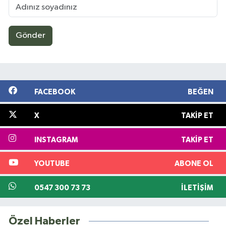
Gönder
FACEBOOK
BEĞEN
X
TAKIP ET
INSTAGRAM
TAKIP ET
YOUTUBE
ABONE OL
0547 300 73 73
İLETIŞIM
Özel Haberler