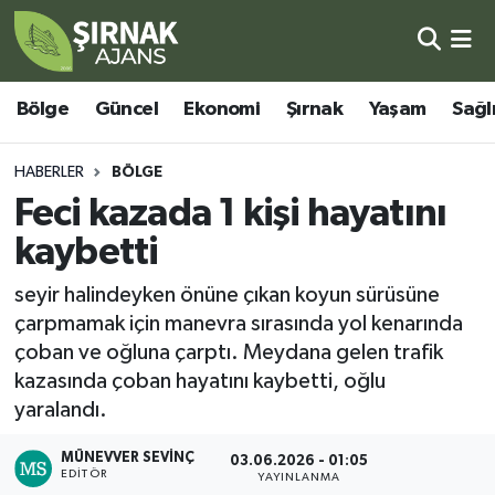
Bölge
Şırnak Nöbetçi Eczaneler
Bölge
Güncel
Ekonomi
Şırnak
Yaşam
Sağl
Güncel
Şırnak Hava Durumu
HABERLER
BÖLGE
Ekonomi
Şirnak Namaz Vakitleri
Feci kazada 1 kişi hayatını
kaybetti
Şırnak
Şırnak Trafik Yoğunluk Haritası
seyir halindeyken önüne çıkan koyun sürüsüne
Yaşam
Süper Lig Puan Durumu ve Fikstür
çarpmamak için manevra sırasında yol kenarında
çoban ve oğluna çarptı. Meydana gelen trafik
Sağlık
Tüm Manşetler
kazasında çoban hayatını kaybetti, oğlu
yaralandı.
Eğitim
Son Dakika Haberleri
MÜNEVVER SEVINÇ
03.06.2026 - 01:05
Kültür - Sanat
Haber Arşivi
EDITÖR
YAYINLANMA