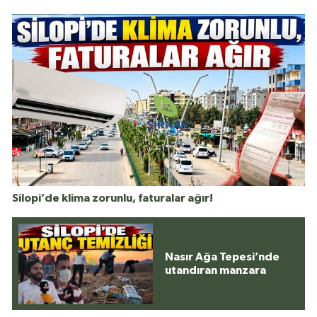
Silopi’de klima zorunlu, faturalar ağır!
Nasır Ağa Tepesi’nde
utandıran manzara