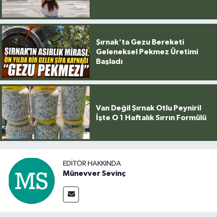
Şırnak'ta Gezu Bereketi
Geleneksel Pekmez Üretimi
Başladı
Van Değil Şırnak Otlu Peyniri!
İşte O 1 Haftalık Sırrın Formülü
EDITÖR HAKKINDA
Münevver Sevinç