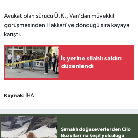
Avukat olan sürücü Ü.K., Van’dan müvekkil
görüşmesinden Hakkari'ye döndüğü sıra kayaya
karıştı.
İş yerine silahlı saldırı
düzenlendi
Kaynak:
İHA
Şırnaklı doğaseverlerden Cilo
Buzulları'na keşif yolculuğu