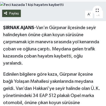
Siyaset
Paylaş
-
+
A
A
Spor
ŞIRNAK AJANS
-Van'ın Gürpınar ilçesinde seyir
Teknoloji
halindeyken önüne çıkan koyun sürüsüne
çarpmamak için manevra sırasında yol kenarında
Yazarlar
çoban ve oğluna çarptı. Meydana gelen trafik
kazasında çoban hayatını kaybetti, oğlu
yaralandı.
Edinilen bilgilere göre kaza, Gürpınar ilçesine
bağlı Yolaşan Mahallesi yakınlarında meydana
geldi. Van’dan Hakkari'ye seyir halinde olan Ü.K.
yönetimindeki 34 EAP 512 plakalı Opel marka
otomobil, önüne çıkan koyun sürüsüne