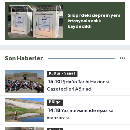
Silopi’deki deprem yeni
istasyonla anlık
kaydedildi
Son Haberler
Kültür - Sanat
15:10
Iğdır’ın Tarihi Hazinesi
Gazetecileri Ağırladı
Bölge
14:18
Yaz mevsiminde eşsiz kar
manzarası