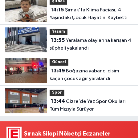
Şırnak
14:15
Şırnak’ta Klima Faciası, 4
Yaşındaki Çocuk Hayatını Kaybetti
Yaşam
13:55
Yaralama olaylarına karışan 4
şüpheli yakalandı
Güncel
13:49
Boğazına yabancı cisim
kaçan çocuk ağır yaralandı
Spor
13:44
Cizre’de Yaz Spor Okulları
Tüm Hızıyla Sürüyor
Şırnak Silopi Nöbetçi Eczaneler