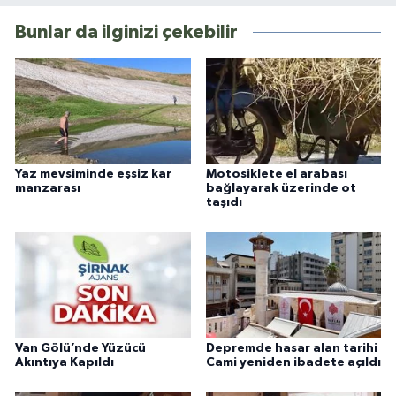
Bunlar da ilginizi çekebilir
Yaz mevsiminde eşsiz kar
Motosiklete el arabası
manzarası
bağlayarak üzerinde ot
taşıdı
Van Gölü’nde Yüzücü
Depremde hasar alan tarihi
Akıntıya Kapıldı
Cami yeniden ibadete açıldı