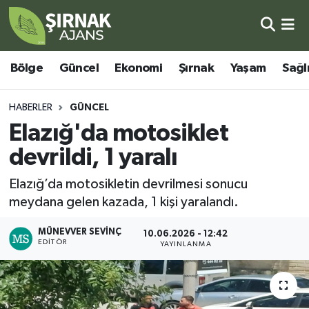
Bölge
Şırnak Nöbetçi Eczaneler
Bölge
Güncel
Ekonomi
Şırnak
Yaşam
Sağl
Güncel
Şırnak Hava Durumu
HABERLER
GÜNCEL
Ekonomi
Şirnak Namaz Vakitleri
Elazığ'da motosiklet
devrildi, 1 yaralı
Şırnak
Şırnak Trafik Yoğunluk Haritası
Elazığ’da motosikletin devrilmesi sonucu
Yaşam
Süper Lig Puan Durumu ve Fikstür
meydana gelen kazada, 1 kişi yaralandı.
Sağlık
Tüm Manşetler
MÜNEVVER SEVINÇ
10.06.2026 - 12:42
EDITÖR
YAYINLANMA
Eğitim
Son Dakika Haberleri
Kültür - Sanat
Haber Arşivi