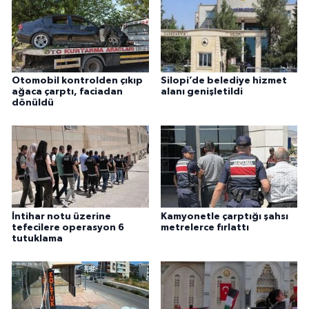
Otomobil kontrolden çıkıp
Silopi’de belediye hizmet
ağaca çarptı, faciadan
alanı genişletildi
dönüldü
İntihar notu üzerine
Kamyonetle çarptığı şahsı
tefecilere operasyon 6
metrelerce fırlattı
tutuklama