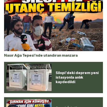
Nasır Ağa Tepesi’nde utandıran manzara
Silopi’deki deprem yeni
istasyonla anlık
kaydedildi