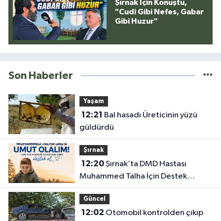
Şırnak İçin Konuştu,
"Cudi Gibi Nefes, Gabar
Gibi Huzur"
Son Haberler
Yaşam
12:21
Bal hasadı Üreticinin yüzü
güldürdü
Şırnak
12:20
Şırnak’ta DMD Hastası
Muhammed Talha İçin Destek
Çağrısı
Güncel
12:02
Otomobil kontrolden çıkıp