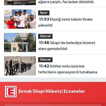
ağaca çarptı, faciadan dönüldü
Spor
11:53
Elazığ tenis takımı finale
yükseldi
Güncel
11:46
Silopi’de belediye hizmet
alanı genişletildi
Güncel
11:42
İntihar notu üzerine
tefecilere operasyon 6 tutuklama
Şırnak Silopi Nöbetçi Eczaneler