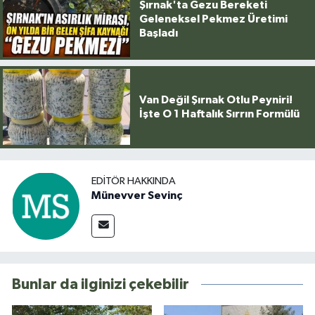
Şırnak'ta Gezu Bereketi
Geleneksel Pekmez Üretimi
Başladı
Van Değil Şırnak Otlu Peyniri!
İşte O 1 Haftalık Sırrın Formülü
EDITÖR HAKKINDA
Münevver Sevinç
Bunlar da ilginizi çekebilir