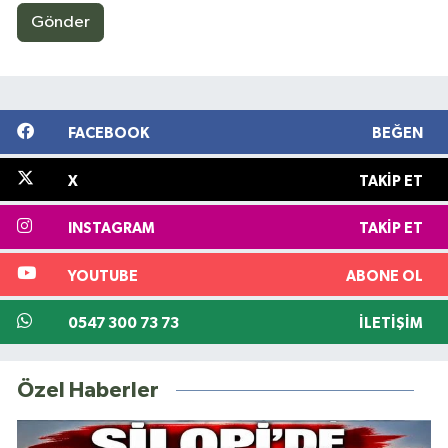
Gönder
FACEBOOK
BEĞEN
X
TAKIP ET
INSTAGRAM
TAKIP ET
YOUTUBE
ABONE OL
0547 300 73 73
İLETIŞIM
Özel Haberler