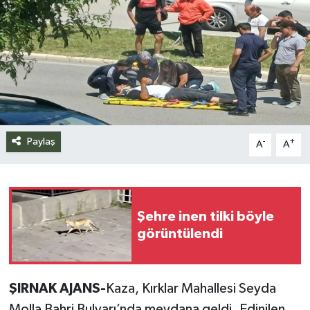
Siyaset
Spor
Teknoloji
Yazarlar
Paylaş
-
+
A
A
Şehre inen tilki böyle
görüntülendi
ŞIRNAK AJANS-
Kaza, Kırklar Mahallesi Seyda
Molla Bahri Bulvarı’nda meydana geldi. Edinilen