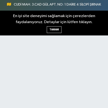
CUDİ MAH. 3.CAD GÜL APT. NO: 1 DAİRE 4 SİLOPİ ŞIRNAK
0547 300 73 73
En iyi site deneyimi sağlamak için çerezlerden
faydalanıyoruz. Detaylar için lütfen tıklayın.
[email protected]
TAMAM
Şırnak Nöbetçi
Şırnak Hava Durumu
Eczaneler
Şirnak Namaz Vakitleri
Şırnak Trafik Yoğunluk
Haritası
Puan Durumu ve Fikstür
Tüm Manşetler
Son Dakika Haberleri
Haber Arşivi