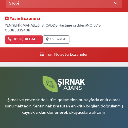
Yasin Eczanesi
YENİŞEHİR MAHALLESİ 8. CADDE(Hastane caddesi)NO:67 B
05383839438
0 (538) 383 94 38
Yol Tarifi Al
Tüm Nöbetçi Eczaneler
Şırnak ve çevresindeki tüm gelişmeler, bu sayfada anlık olarak
sunulmaktadır. Kentin nabzını tutan en kritik bilgiler, doğrulanmış
kaynaklardan derlenerek okuyuculara aktarılır.