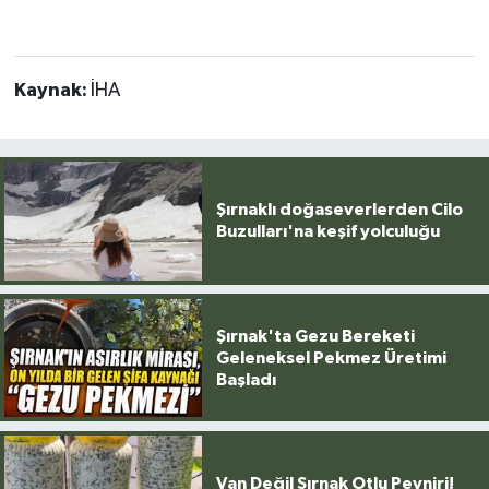
Kaynak:
İHA
Şırnaklı doğaseverlerden Cilo
Buzulları'na keşif yolculuğu
Şırnak'ta Gezu Bereketi
Geleneksel Pekmez Üretimi
Başladı
Van Değil Şırnak Otlu Peyniri!