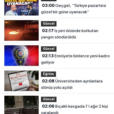
03:00
Geçgel, “Türkiye pazartesi
güzel bir güne uyanacak”
Güncel
02:17
İş yeri önünde korkutan
yangın söndürüldü
Güncel
02:13
Emniyete binlerce yeni kadro
geliyor
Eğitim
02:08
Üniversiteden ayrılanlara
dönüş yolu açıldı
Güncel
02:06
Bıçaklı kavgada 1’i ağır 2 kişi
yaralandı