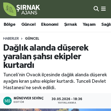
Bölge
Şırnak Nöbetçi Eczaneler
Bölge
Güncel
Ekonomi
Şırnak
Yaşam
Sağl
Güncel
Şırnak Hava Durumu
HABERLER
GÜNCEL
Ekonomi
Şirnak Namaz Vakitleri
Dağlık alanda düşerek
yaralan şahsı ekipler
Şırnak
Şırnak Trafik Yoğunluk Haritası
kurtardı
Yaşam
Süper Lig Puan Durumu ve Fikstür
Tunceli’nin Ovacık ilçesinde dağlık alanda düşerek
ayağını kıran şahsı ekipler kurtardı. Tunceli Devlet
Sağlık
Tüm Manşetler
Hastanesi’ne sevk edildi.
Eğitim
Son Dakika Haberleri
MÜNEVVER SEVINÇ
30.05.2026 - 18:36
EDITÖR
YAYINLANMA
Kültür - Sanat
Haber Arşivi