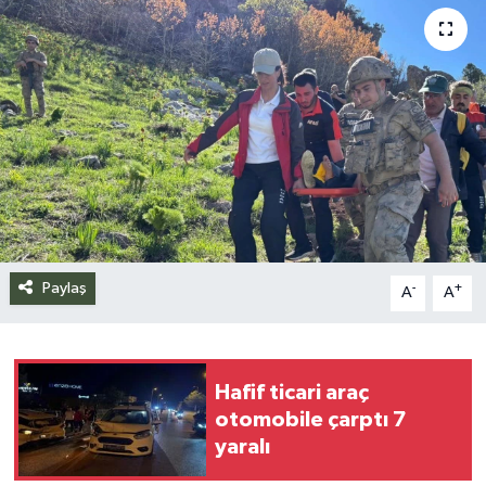
Siyaset
Spor
Teknoloji
Yazarlar
Paylaş
-
+
A
A
Hafif ticari araç
otomobile çarptı 7
yaralı