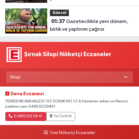
Güncel
01:37
Gazetecilikte yeni dönem,
birlik ve yaptırım çağrısı
Şırnak Silopi Nöbetçi Eczaneler
Deva Eczanesi
YENİŞEHİR MAHALLESİ 155 SOKAK NO:12 A Hastanes arkası ve Nevroz
parkının yanı 04865029841
0 (486) 502 98 41
Yol Tarifi Al
Tüm Nöbetçi Eczaneler