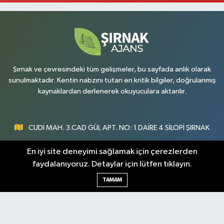
Şırnak ve çevresindeki tüm gelişmeler, bu sayfada anlık olarak
sunulmaktadır. Kentin nabzını tutan en kritik bilgiler, doğrulanmış
kaynaklardan derlenerek okuyuculara aktarılır.
CUDİ MAH. 3.CAD GÜL APT. NO: 1 DAİRE 4 SİLOPİ ŞIRNAK
0547 300 73 73
En iyi site deneyimi sağlamak için çerezlerden
faydalanıyoruz. Detaylar için lütfen tıklayın.
[email protected]
TAMAM