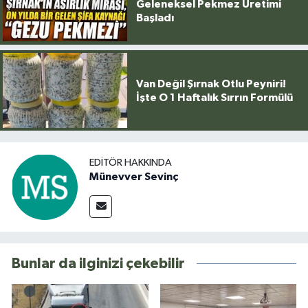
Geleneksel Pekmez Üretimi
Başladı
Van Değil Şırnak Otlu Peyniri!
İşte O 1 Haftalık Sırrın Formülü
EDITÖR HAKKINDA
Münevver Sevinç
Bunlar da ilginizi çekebilir