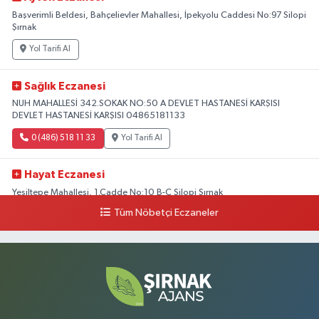
Başverimli Beldesi, Bahçelievler Mahallesi, İpekyolu Caddesi No:97 Silopi
Şırnak
Yol Tarifi Al
Sağlık Eczanesi
NUH MAHALLESİ 342.SOKAK NO:50 A DEVLET HASTANESİ KARŞISI
DEVLET HASTANESİ KARŞISI 04865181133
0 (486) 518 11 33
Yol Tarifi Al
Hayat Eczanesi
Yeşiltepe Mahallesi, 1.Cadde No:10 B-C Silopi Şırnak
Tüm Nöbetçi Eczaneler
0 (486) 518 72 47
Yol Tarifi Al
Umut Eczanesi
Yenişehir Mahallesi, 8.Cadde No:53 A Silopi Şırnak
0 (486) 518 70 07
Yol Tarifi Al