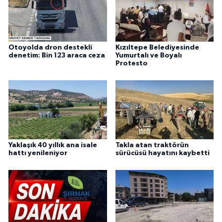
Otoyolda dron destekli
Kızıltepe Belediyesinde
denetim: Bin 123 araca ceza
Yumurtalı ve Boyalı
Protesto
Yaklaşık 40 yıllık ana isale
Takla atan traktörün
hattı yenileniyor
sürücüsü hayatını kaybetti