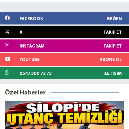
FACEBOOK
BEĞEN
X
TAKIP ET
INSTAGRAM
TAKIP ET
YOUTUBE
ABONE OL
0547 300 73 73
İLETIŞIM
Özel Haberler