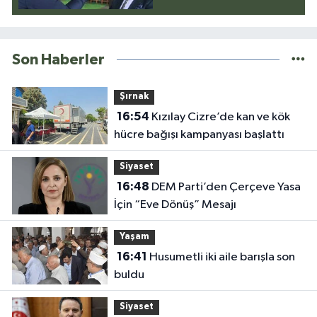
Son Haberler
Şırnak
16:54
Kızılay Cizre’de kan ve kök
hücre bağışı kampanyası başlattı
Siyaset
16:48
DEM Parti’den Çerçeve Yasa
İçin “Eve Dönüş” Mesajı
Yaşam
16:41
Husumetli iki aile barışla son
buldu
Siyaset