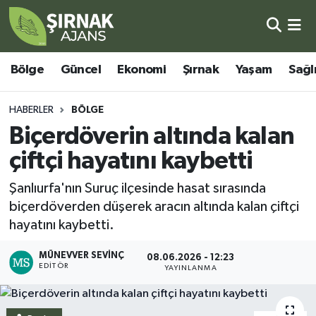
Bölge
Şırnak Nöbetçi Eczaneler
Bölge
Güncel
Ekonomi
Şırnak
Yaşam
Sağl
Güncel
Şırnak Hava Durumu
HABERLER
BÖLGE
Ekonomi
Şirnak Namaz Vakitleri
Biçerdöverin altında kalan
çiftçi hayatını kaybetti
Şırnak
Şırnak Trafik Yoğunluk Haritası
Şanlıurfa'nın Suruç ilçesinde hasat sırasında
Yaşam
Süper Lig Puan Durumu ve Fikstür
biçerdöverden düşerek aracın altında kalan çiftçi
hayatını kaybetti.
Sağlık
Tüm Manşetler
MÜNEVVER SEVINÇ
08.06.2026 - 12:23
EDITÖR
Eğitim
Son Dakika Haberleri
YAYINLANMA
Kültür - Sanat
Haber Arşivi