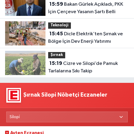
15:59
Bakan Gürlek Açıkladı, PKK
İçin Çerçeve Yasanın Şartı Belli
Teknoloji
15:45
Dicle Elektrik’ten Şırnak ve
Bölge İçin Dev Enerji Yatırımı
Şırnak
15:19
Cizre ve Silopi’de Pamuk
Tarlalarına Sıkı Takip
Şırnak Silopi Nöbetçi Eczaneler
Ayten Eczanesi