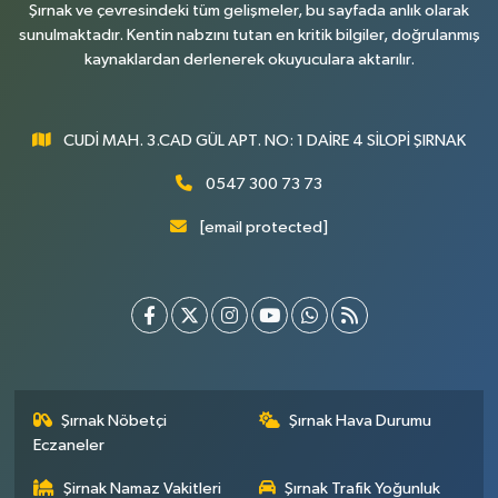
Şırnak ve çevresindeki tüm gelişmeler, bu sayfada anlık olarak
sunulmaktadır. Kentin nabzını tutan en kritik bilgiler, doğrulanmış
kaynaklardan derlenerek okuyuculara aktarılır.
CUDİ MAH. 3.CAD GÜL APT. NO: 1 DAİRE 4 SİLOPİ ŞIRNAK
0547 300 73 73
[email protected]
Şırnak Nöbetçi
Şırnak Hava Durumu
Eczaneler
Şirnak Namaz Vakitleri
Şırnak Trafik Yoğunluk