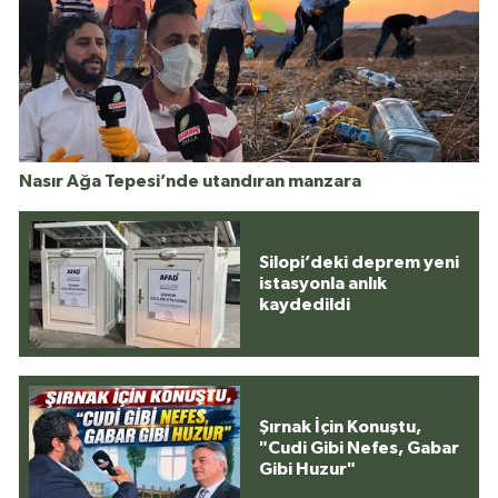
Nasır Ağa Tepesi’nde utandıran manzara
Silopi’deki deprem yeni
istasyonla anlık
kaydedildi
Şırnak İçin Konuştu,
"Cudi Gibi Nefes, Gabar
Gibi Huzur"