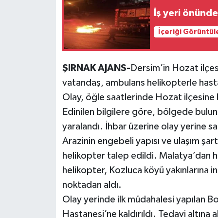
İş yeri önünd
İçeriği Görüntül
ŞIRNAK AJANS-
Dersim’in Hozat ilçes
vatandaş, ambulans helikopterle hasta
Olay, öğle saatlerinde Hozat ilçesine
Edinilen bilgilere göre, bölgede bulu
yaralandı. İhbar üzerine olay yerine sağ
Arazinin engebeli yapısı ve ulaşım şa
helikopter talep edildi. Malatya’dan h
helikopter, Kozluca köyü yakınlarına i
noktadan aldı.
Olay yerinde ilk müdahalesi yapılan B
Hastanesi’ne kaldırıldı. Tedavi altına a