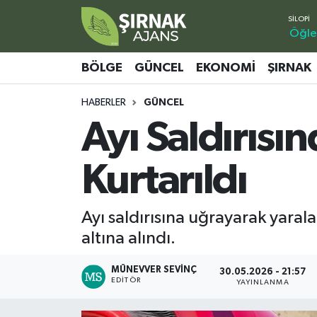
Öğle
Bölge
Şırnak Nöbetçi Eczaneler
BÖLGE
GÜNCEL
EKONOMI
ŞIRNAK
Güncel
Şırnak Hava Durumu
HABERLER
GÜNCEL
Ayı Saldırısı
Ekonomi
Şirnak Namaz Vakitleri
Şırnak
Şırnak Trafik Yoğunluk Haritası
Kurtarıldı
Yaşam
Süper Lig Puan Durumu ve Fikstür
Ayı saldırısına uğrayarak yaral
Sağlık
Tüm Manşetler
altına alındı.
Eğitim
Son Dakika Haberleri
MÜNEVVER SEVINÇ
30.05.2026 - 21:57
EDITÖR
YAYINLANMA
Kültür - Sanat
Haber Arşivi