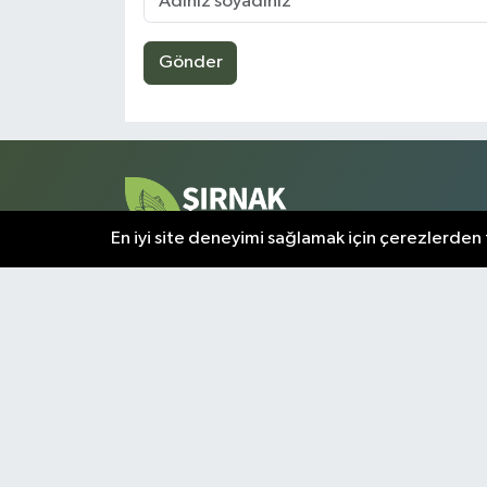
Gönder
En iyi site deneyimi sağlamak için çerezlerden f
Şırnak ve çevresindeki tüm gelişmeler, bu sayfada a
olarak sunulmaktadır. Kentin nabzını tutan en kritik
bilgiler, doğrulanmış kaynaklardan derlenerek
okuyuculara aktarılır.
Şırnak Nöbetçi Eczaneler
Şı
Puan Durumu ve Fikstür
Tü