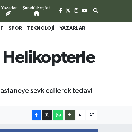
Yazarlar
Şırnak'ı Keşfet
ET
SPOR
TEKNOLOJI
YAZARLAR
s Helikopterle
hastaneye sevk edilerek tedavi
-
+
A
A