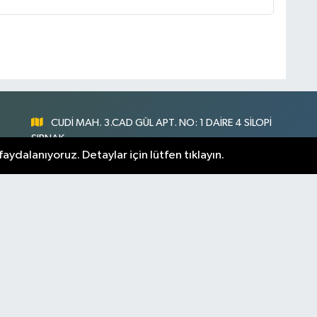
CUDİ MAH. 3.CAD GÜL APT. NO: 1 DAİRE 4 SİLOPİ
ŞIRNAK
aydalanıyoruz. Detaylar için lütfen tıklayın.
0547 300 73 73
nlık
[email protected]
rnak Hava Durumu
Şirnak Namaz Vakitleri
m Manşetler
Son Dakika Haberleri