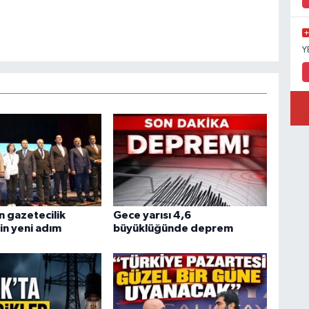
Y
 gazetecilik
Gece yarısı 4,6
in yeni adım
büyüklüğünde deprem