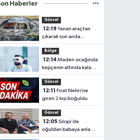
Son Haberler
Güncel
12:19
Yanan araçtan
çıkarak son anda
kurtuldular
Bölge
12:14
Maden ocağında
kepçenin altında kalan
işçi hayatını kaybetti
Güncel
12:11
Fırat Nehri’ne
giren 2 kişi boğuldu
Güncel
12:05
Silopi’de
oğuldan babaya anlamlı
böbrek bağışı