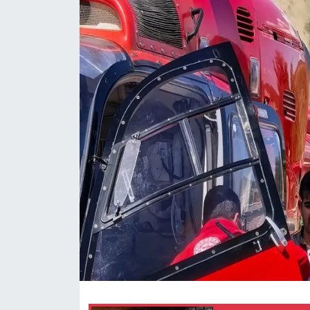
Siyaset
Spor
Teknoloji
Yazarlar