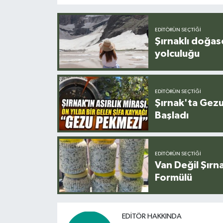
EDITÖRÜN SEÇTIĞI
Şırnaklı doğas
yolculuğu
EDITÖRÜN SEÇTIĞI
Şırnak'ta Gez
Başladı
EDITÖRÜN SEÇTIĞI
Van Değil Şırna
Formülü
EDITÖR HAKKINDA