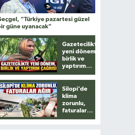
eçgel, “Türkiye pazartesi güzel
bir güne uyanacak”
Gazetecilikte
yeni dönem,
birlik ve
yaptırım
çağrısı
Silopi’de
klima
zorunlu,
faturalar
ağır!