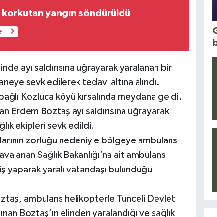
e korkutan yangın söndürüldü
G
e
inde ayı saldırısına uğrayarak yaralanan bir
neye sevk edilerek tedavi altına alındı.
 bağlı Kozluca köyü kırsalında meydana geldi.
nan Erdem Boztaş ayı saldırısına uğrayarak
lık ekipleri sevk edildi.
rtlarının zorluğu nedeniyle bölgeye ambulans
avalanan Sağlık Bakanlığı’na ait ambulans
niş yaparak yaralı vatandaşı bulunduğu
oztaş, ambulans helikopterle Tunceli Devlet
lınan Boztaş’ın elinden yaralandığı ve sağlık