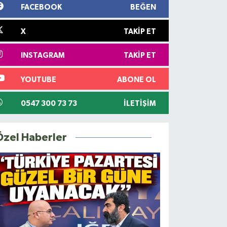
FACEBOOK
BEĞEN
X
TAKIP ET
INSTAGRAM
TAKIP ET
YOUTUBE
ABONE OL
0547 300 73 73
İLETIŞIM
Özel Haberler