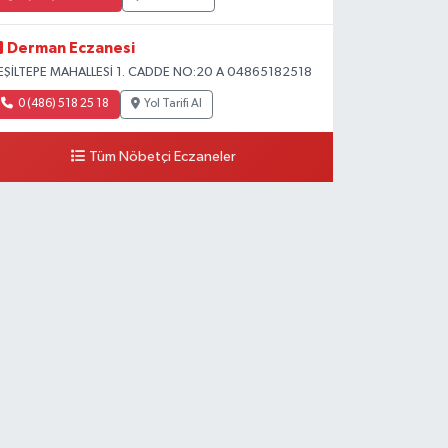
Derman Eczanesi
EŞİLTEPE MAHALLESİ 1. CADDE NO:20 A 04865182518
0 (486) 518 25 18
Yol Tarifi Al
Tüm Nöbetçi Eczaneler