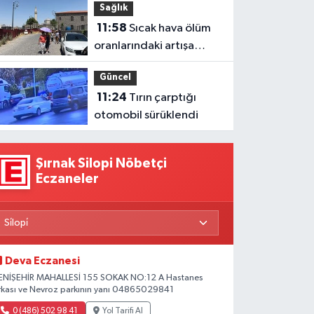
Sağlık
11:58
Sıcak hava ölüm
oranlarındaki artışa
yansıdı
Güncel
11:24
Tırın çarptığı
otomobil sürüklendi
Şırnak Silopi Nöbetçi
Eczaneler
Deva Eczanesi
ENİŞEHİR MAHALLESİ 155 SOKAK NO:12 A Hastanes
rkası ve Nevroz parkının yanı 04865029841
0 (486) 502 98 41
Yol Tarifi Al