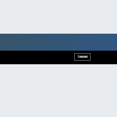
TAMAM
Şırnak Trafik Yoğunluk Haritası
Haber Arşivi