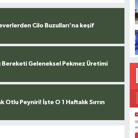
everlerden Cilo Buzulları'na keşif
u Bereketi Geleneksel Pekmez Üretimi
k Otlu Peyniri! İşte O 1 Haftalık Sırrın
Y
a