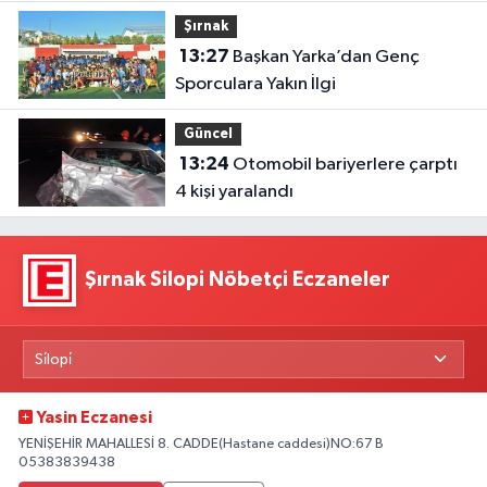
Şırnak
13:27
Başkan Yarka’dan Genç
Sporculara Yakın İlgi
Güncel
13:24
Otomobil bariyerlere çarptı
4 kişi yaralandı
Şırnak Silopi Nöbetçi Eczaneler
Yasin Eczanesi
YENİŞEHİR MAHALLESİ 8. CADDE(Hastane caddesi)NO:67 B
05383839438