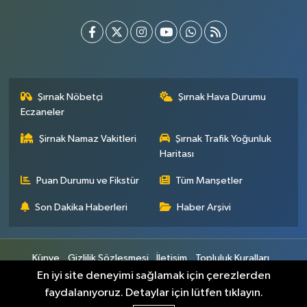
Şırnak Nöbetçi
Şırnak Hava Durumu
Eczaneler
Şirnak Namaz Vakitleri
Şırnak Trafik Yoğunluk
Haritası
Puan Durumu ve Fikstür
Tüm Manşetler
Son Dakika Haberleri
Haber Arşivi
Künye
Gizlilik Sözleşmesi
İletişim
Topluluk Kuralları
Yayın İlkeleri
En iyi site deneyimi sağlamak için çerezlerden
faydalanıyoruz. Detaylar için lütfen tıklayın.