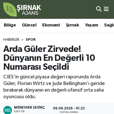
Bölge
Şırnak Nöbetçi Eczaneler
Bölge
Güncel
Ekonomi
Şırnak
Yaşam
Sağl
Güncel
Şırnak Hava Durumu
HABERLER
SPOR
Ekonomi
Şirnak Namaz Vakitleri
Arda Güler Zirvede!
Dünyanın En Değerli 10
Şırnak
Şırnak Trafik Yoğunluk Haritası
Numarası Seçildi
Yaşam
Süper Lig Puan Durumu ve Fikstür
CIES'in güncel piyasa değeri raporunda Arda
Güler, Florian Wirtz ve Jude Bellingham'ı geride
Sağlık
Tüm Manşetler
bırakarak dünyanın en değerli ofansif orta saha
oyuncusu oldu.
Eğitim
Son Dakika Haberleri
MÜNEVVER SEVINÇ
06.06.2026 - 01:22
Kültür - Sanat
Haber Arşivi
EDITÖR
YAYINLANMA