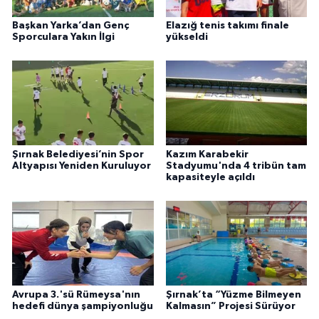
Başkan Yarka’dan Genç
Elazığ tenis takımı finale
Sporculara Yakın İlgi
yükseldi
Şırnak Belediyesi’nin Spor
Kazım Karabekir
Altyapısı Yeniden Kuruluyor
Stadyumu'nda 4 tribün tam
kapasiteyle açıldı
Avrupa 3.'sü Rümeysa'nın
Şırnak’ta “Yüzme Bilmeyen
hedefi dünya şampiyonluğu
Kalmasın” Projesi Sürüyor