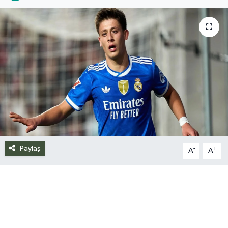
Siyaset
Spor
Teknoloji
Yazarlar
Paylaş
-
+
A
A