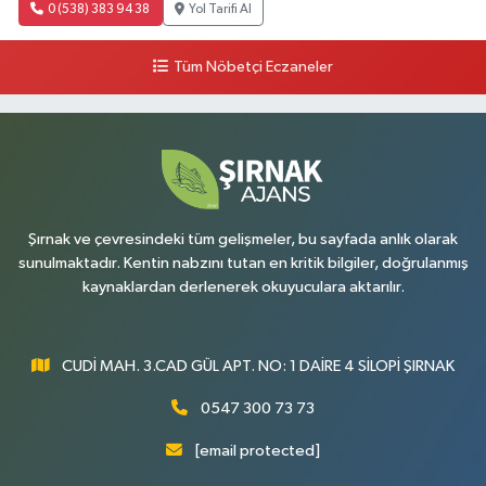
0 (538) 383 94 38
Yol Tarifi Al
Tüm Nöbetçi Eczaneler
Şırnak ve çevresindeki tüm gelişmeler, bu sayfada anlık olarak
sunulmaktadır. Kentin nabzını tutan en kritik bilgiler, doğrulanmış
kaynaklardan derlenerek okuyuculara aktarılır.
CUDİ MAH. 3.CAD GÜL APT. NO: 1 DAİRE 4 SİLOPİ ŞIRNAK
0547 300 73 73
[email protected]