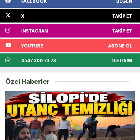
FACEBOOK
BEĞEN
X
TAKIP ET
INSTAGRAM
TAKIP ET
YOUTUBE
ABONE OL
0547 300 73 73
İLETIŞIM
Özel Haberler