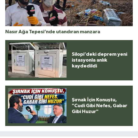
Nasır Ağa Tepesi’nde utandıran manzara
Silopi’deki deprem yeni
istasyonla anlık
kaydedildi
Şırnak İçin Konuştu,
"Cudi Gibi Nefes, Gabar
Gibi Huzur"