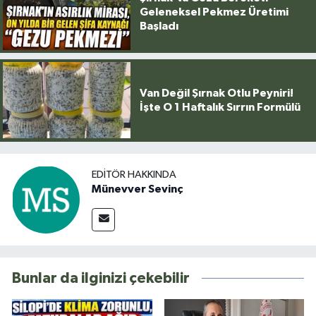
Geleneksel Pekmez Üretimi
Başladı
Van Değil Şırnak Otlu Peyniri!
İşte O 1 Haftalık Sırrın Formülü
EDITÖR HAKKINDA
Münevver Sevinç
Bunlar da ilginizi çekebilir