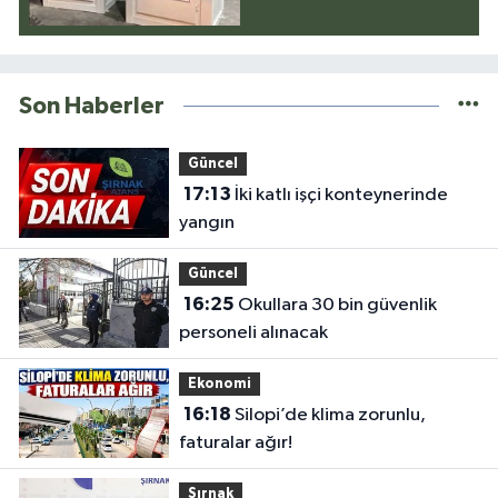
Son Haberler
Güncel
17:13
İki katlı işçi konteynerinde
yangın
Güncel
16:25
Okullara 30 bin güvenlik
personeli alınacak
Ekonomi
16:18
Silopi’de klima zorunlu,
faturalar ağır!
Şırnak