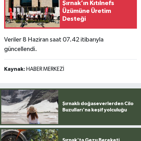
Şırnak’ın Kıtılnefs
Üzümüne Üretim
Desteği
Veriler 8 Haziran saat 07.42 itibarıyla
güncellendi.
Kaynak:
HABER MERKEZİ
Şırnaklı doğaseverlerden Cilo
Buzulları'na keşif yolculuğu
Şırnak'ta Gezu Bereketi