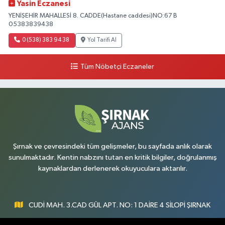
Yasin Eczanesi
YENİŞEHİR MAHALLESİ 8. CADDE(Hastane caddesi)NO:67 B
05383839438
0 (538) 383 94 38
Yol Tarifi Al
Tüm Nöbetçi Eczaneler
Şırnak ve çevresindeki tüm gelişmeler, bu sayfada anlık olarak
sunulmaktadır. Kentin nabzını tutan en kritik bilgiler, doğrulanmış
kaynaklardan derlenerek okuyuculara aktarılır.
CUDİ MAH. 3.CAD GÜL APT. NO: 1 DAİRE 4 SİLOPİ ŞIRNAK
0547 300 73 73