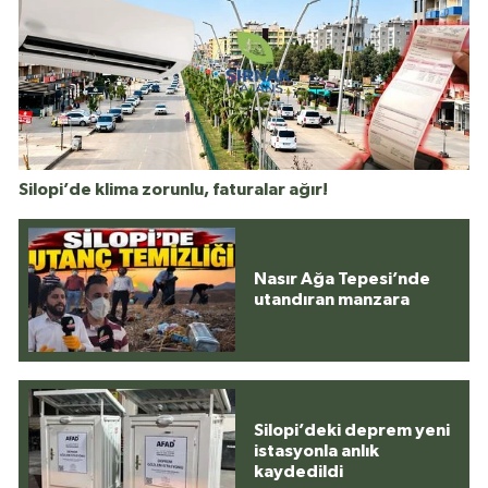
Silopi’de klima zorunlu, faturalar ağır!
Nasır Ağa Tepesi’nde
utandıran manzara
Silopi’deki deprem yeni
istasyonla anlık
kaydedildi