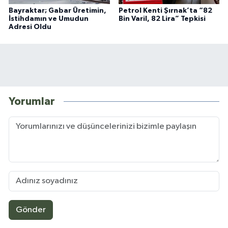
Bayraktar; Gabar Üretimin,
Petrol Kenti Şırnak’ta “82
İstihdamın ve Umudun
Bin Varil, 82 Lira” Tepkisi
Adresi Oldu
Yorumlar
Gönder