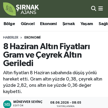
Bölge
Şırnak Nöbetçi Eczaneler
Bölge
Güncel
Ekonomi
Şırnak
Yaşam
Sağl
Güncel
Şırnak Hava Durumu
HABERLER
EKONOMI
Ekonomi
Şirnak Namaz Vakitleri
8 Haziran Altın Fiyatları
Gram ve Çeyrek Altın
Şırnak
Şırnak Trafik Yoğunluk Haritası
Geriledi
Yaşam
Süper Lig Puan Durumu ve Fikstür
Altın fiyatları 8 Haziran sabahında düşüş yönlü
hareket etti. Gram altın yüzde 0,38, çeyrek altın
Sağlık
Tüm Manşetler
yüzde 2,82, ons altın ise yüzde 0,36 değer
kaybetti.
Eğitim
Son Dakika Haberleri
MÜNEVVER SEVINÇ
08.06.2026 - 08:05
Kültür - Sanat
Haber Arşivi
EDITÖR
YAYINLANMA