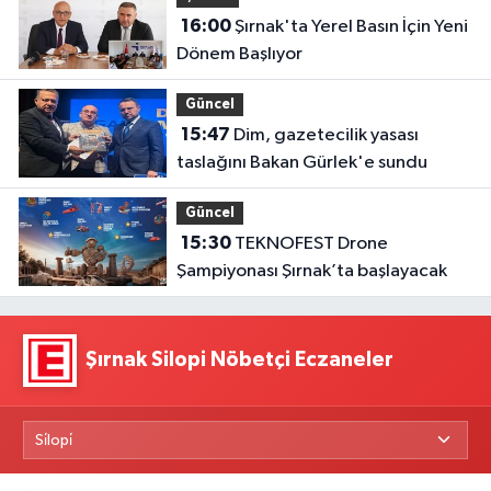
16:00
Şırnak'ta Yerel Basın İçin Yeni
Dönem Başlıyor
Güncel
15:47
Dim, gazetecilik yasası
taslağını Bakan Gürlek'e sundu
Güncel
15:30
TEKNOFEST Drone
Şampiyonası Şırnak’ta başlayacak
Şırnak Silopi Nöbetçi Eczaneler