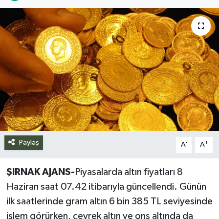
Siyaset
Spor
Teknoloji
Yazarlar
Paylaş
-
+
A
A
ŞIRNAK AJANS-
Piyasalarda altın fiyatları 8
Haziran saat 07.42 itibarıyla güncellendi. Günün
ilk saatlerinde gram altın 6 bin 385 TL seviyesinde
işlem görürken, çeyrek altın ve ons altında da