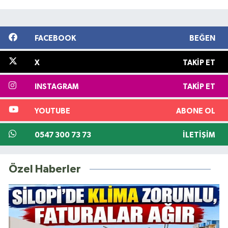
FACEBOOK
BEĞEN
X
TAKIP ET
INSTAGRAM
TAKIP ET
YOUTUBE
ABONE OL
0547 300 73 73
İLETIŞIM
Özel Haberler