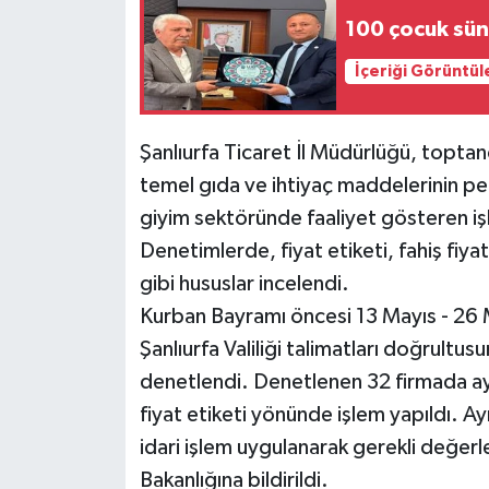
100 çocuk sün
İçeriği Görüntül
Şanlıurfa Ticaret İl Müdürlüğü, toptancı
temel gıda ve ihtiyaç maddelerinin per
giyim sektöründe faaliyet gösteren iş
Denetimlerde, fiyat etiketi, fahiş fiy
gibi hususlar incelendi.
Kurban Bayramı öncesi 13 Mayıs - 26 Ma
Şanlıurfa Valiliği talimatları doğrultu
denetlendi. Denetlenen 32 firmada aykı
fiyat etiketi yönünde işlem yapıldı. A
idari işlem uygulanarak gerekli değerl
Bakanlığına bildirildi.