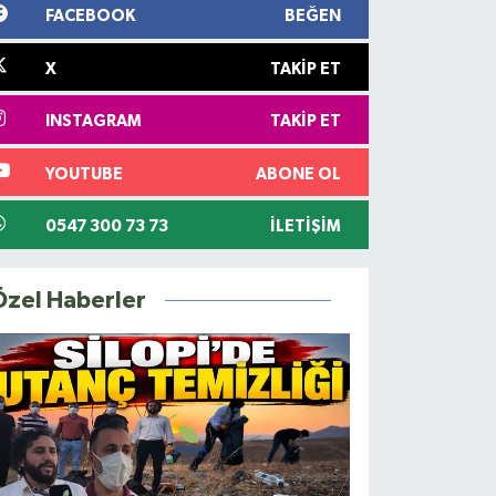
FACEBOOK
BEĞEN
X
TAKIP ET
INSTAGRAM
TAKIP ET
YOUTUBE
ABONE OL
0547 300 73 73
İLETIŞIM
Özel Haberler