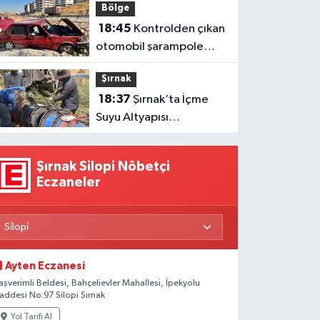
Bölge
18:45
Kontrolden çıkan
otomobil şarampole
girdi: 1 yaralı
Şırnak
18:37
Şırnak’ta İçme
Suyu Altyapısı
Güçlendiriliyor
Şırnak Silopi Nöbetçi
Eczaneler
Ayten Eczanesi
aşverimli Beldesi, Bahçelievler Mahallesi, İpekyolu
addesi No:97 Silopi Şırnak
Yol Tarifi Al