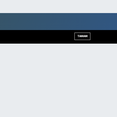
TAMAM
Şırnak Trafik Yoğunluk Haritası
Haber Arşivi
Haber Yazılımı:
TE Bilişim