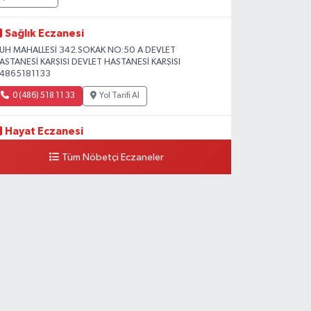
Sağlık Eczanesi
UH MAHALLESİ 342.SOKAK NO:50 A DEVLET
ASTANESİ KARŞISI DEVLET HASTANESİ KARŞISI
4865181133
0 (486) 518 11 33
Yol Tarifi Al
Hayat Eczanesi
eşiltepe Mahallesi, 1.Cadde No:10 B-C Silopi Şırnak
Tüm Nöbetçi Eczaneler
0 (486) 518 72 47
Yol Tarifi Al
Umut Eczanesi
enişehir Mahallesi, 8.Cadde No:53 A Silopi Şırnak
0 (486) 518 70 07
Yol Tarifi Al