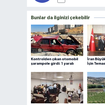
Bunlar da ilginizi çekebilir
Kontrolden çıkan otomobil
İran Büyük
şarampole girdi: 1 yaralı
İçin Tema