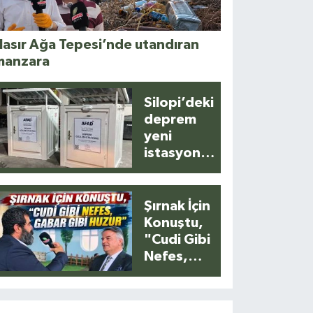
asır Ağa Tepesi’nde utandıran
manzara
Silopi’deki
deprem
yeni
istasyonla
anlık
kaydedildi
Şırnak İçin
Konuştu,
"Cudi Gibi
Nefes,
Gabar Gibi
Huzur"