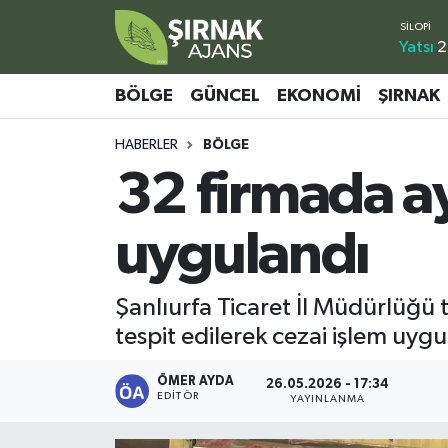
Yatsı
2
Bölge
Şırnak Nöbetçi Eczaneler
BÖLGE
GÜNCEL
EKONOMI
ŞIRNAK
Güncel
Şırnak Hava Durumu
HABERLER
BÖLGE
32 firmada ayk
Ekonomi
Şirnak Namaz Vakitleri
Şırnak
Şırnak Trafik Yoğunluk Haritası
uygulandı
Yaşam
Süper Lig Puan Durumu ve Fikstür
Şanlıurfa Ticaret İl Müdürlüğü 
Sağlık
Tüm Manşetler
tespit edilerek cezai işlem uygu
Eğitim
Son Dakika Haberleri
ÖMER AYDA
26.05.2026 - 17:34
EDITÖR
YAYINLANMA
Kültür - Sanat
Haber Arşivi