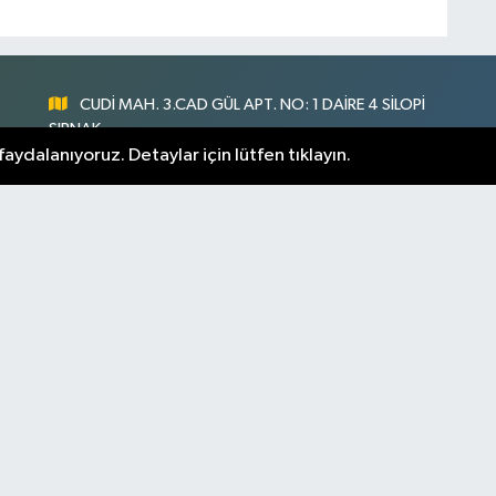
CUDİ MAH. 3.CAD GÜL APT. NO: 1 DAİRE 4 SİLOPİ
ŞIRNAK
aydalanıyoruz. Detaylar için lütfen tıklayın.
0547 300 73 73
nlık
[email protected]
rnak Hava Durumu
Şirnak Namaz Vakitleri
m Manşetler
Son Dakika Haberleri
arı
Yayın İlkeleri