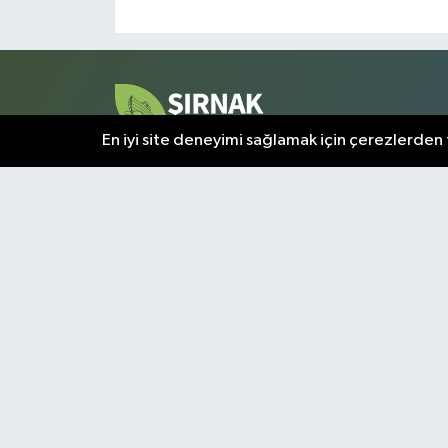
En iyi site deneyimi sağlamak için çerezlerden f
Şırnak ve çevresindeki tüm gelişmeler, bu sayfada a
olarak sunulmaktadır. Kentin nabzını tutan en kritik
bilgiler, doğrulanmış kaynaklardan derlenerek
okuyuculara aktarılır.
Şırnak Nöbetçi Eczaneler
Şı
Puan Durumu ve Fikstür
Tü
Künye
Gizlilik Sözleşmesi
İletişim
Topluluk Kurall