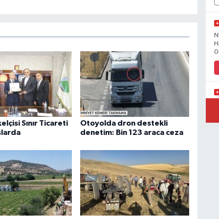
N
H
0
Y
elçisi Sınır Ticareti
Otoyolda dron destekli
slarda
denetim: Bin 123 araca ceza
Y