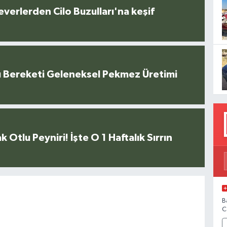
everlerden Cilo Buzulları'na keşif
u Bereketi Geleneksel Pekmez Üretimi
k Otlu Peyniri! İşte O 1 Haftalık Sırrın
B
C