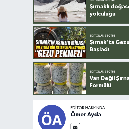
EDITÖRÜN SEÇTIĞI
Şırnaklı doğas
yolculuğu
EDITÖRÜN SEÇTIĞI
Şırnak'ta Gez
Başladı
EDITÖRÜN SEÇTIĞI
Van Değil Şırna
Formülü
EDITÖR HAKKINDA
Ömer Ayda