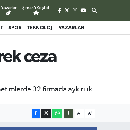
Yazarlar
Şırnak'ı Keşfet
ET
SPOR
TEKNOLOJI
YAZARLAR
erek ceza
netimlerde 32 firmada aykırılık
-
+
A
A