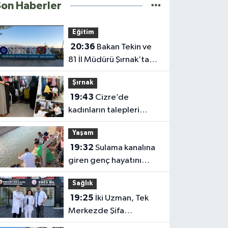
Son Haberler
Eğitim
20:36
Bakan Tekin ve
81 İl Müdürü Şırnak’ta
Toplanıyor
Şırnak
19:43
Cizre’de
kadınların talepleri
sahada dinleniyor
Yaşam
19:32
Sulama kanalına
giren genç hayatını
kaybetti
Sağlık
19:25
İki Uzman, Tek
Merkezde Şifa
Dağıtacak