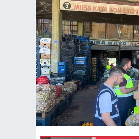
Siyaset
Spor
Teknoloji
Yazarlar