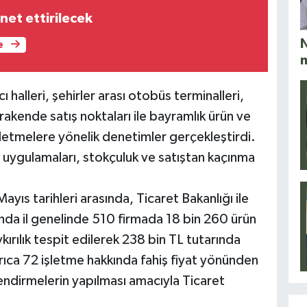
net ettirilecek
N
e
 halleri, şehirler arası otobüs terminalleri,
akende satış noktaları ile bayramlık ürün ve
letmelere yönelik denetimler gerçekleştirdi.
at uygulamaları, stokçuluk ve satıştan kaçınma
yıs tarihleri arasında, Ticaret Bakanlığı ile
sunda il genelinde 510 firmada 18 bin 260 ürün
rılık tespit edilerek 238 bin TL tutarında
yrıca 72 işletme hakkında fahiş fiyat yönünden
endirmelerin yapılması amacıyla Ticaret