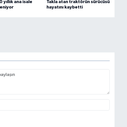
 yıllık ana isale
Takla atan traktörün sürücüsü
leniyor
hayatını kaybetti