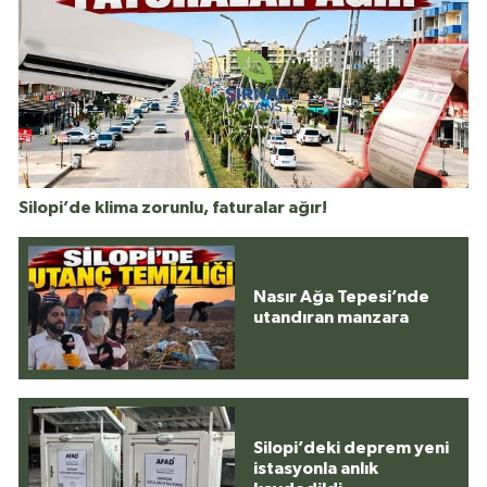
Silopi’de klima zorunlu, faturalar ağır!
Nasır Ağa Tepesi’nde
utandıran manzara
Silopi’deki deprem yeni
istasyonla anlık