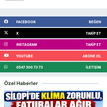
FACEBOOK
BEĞEN
X
TAKIP ET
INSTAGRAM
TAKIP ET
YOUTUBE
ABONE OL
0547 300 73 73
İLETIŞIM
Özel Haberler