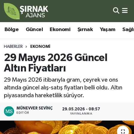
Bölge
Şırnak Nöbetçi Eczaneler
Bölge
Güncel
Ekonomi
Şırnak
Yaşam
Sağl
Güncel
Şırnak Hava Durumu
HABERLER
EKONOMI
Ekonomi
Şirnak Namaz Vakitleri
29 Mayıs 2026 Güncel
Altın Fiyatları
Şırnak
Şırnak Trafik Yoğunluk Haritası
29 Mayıs 2026 itibarıyla gram, çeyrek ve ons
Yaşam
Süper Lig Puan Durumu ve Fikstür
altında güncel alış-satış fiyatları belli oldu. Altın
piyasasında hareketlilik sürüyor.
Sağlık
Tüm Manşetler
MÜNEVVER SEVINÇ
29.05.2026 - 08:57
EDITÖR
Eğitim
Son Dakika Haberleri
YAYINLANMA
Kültür - Sanat
Haber Arşivi