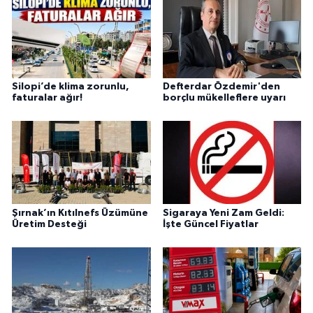
Silopi’de klima zorunlu,
Defterdar Özdemir'den
faturalar ağır!
borçlu mükelleflere uyarı
Şırnak’ın Kıtılnefs Üzümüne
Sigaraya Yeni Zam Geldi:
Üretim Desteği
İşte Güncel Fiyatlar