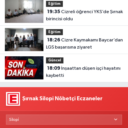
Eğitim
19:35
Cizreli öğrenci YKS’de Şırnak
birincisi oldu
Eğitim
18:26
Cizre Kaymakamı Baycar’dan
LGS başarısına ziyaret
Güncel
18:09
İnşaattan düşen işçi hayatını
kaybetti
Şırnak Silopi Nöbetçi Eczaneler