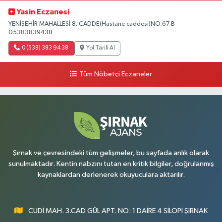
Yasin Eczanesi
YENİŞEHİR MAHALLESİ 8. CADDE(Hastane caddesi)NO:67 B
05383839438
0 (538) 383 94 38
Yol Tarifi Al
Tüm Nöbetçi Eczaneler
Şırnak ve çevresindeki tüm gelişmeler, bu sayfada anlık olarak
sunulmaktadır. Kentin nabzını tutan en kritik bilgiler, doğrulanmış
kaynaklardan derlenerek okuyuculara aktarılır.
CUDİ MAH. 3.CAD GÜL APT. NO: 1 DAİRE 4 SİLOPİ ŞIRNAK