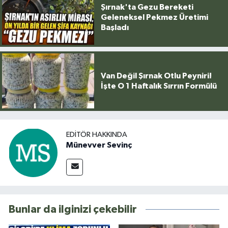
Şırnak'ta Gezu Bereketi
Geleneksel Pekmez Üretimi
Başladı
Van Değil Şırnak Otlu Peyniri!
İşte O 1 Haftalık Sırrın Formülü
EDITÖR HAKKINDA
Münevver Sevinç
Bunlar da ilginizi çekebilir